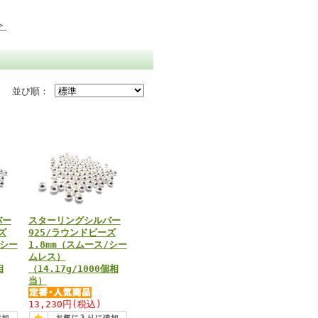
＞
並び順：
バー
スターリングシルバー
ズ
925/ラウンドビーズ
/シー
1.8mm（スムース/シー
ムレス）
相
（14.17g/1000個相
当）
13,230円
(税込)