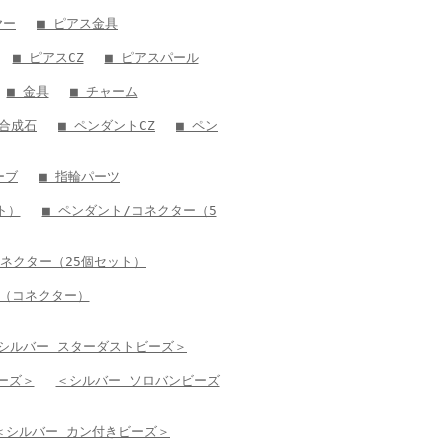
ヤー
■ ピアス金具
■ ピアスCZ
■ ピアスパール
■ 金具
■ チャーム
ト合成石
■ ペンダントCZ
■ ペン
ーブ
■ 指輪パーツ
ト）
■ ペンダント/コネクター（5
コネクター（25個セット）
ー（コネクター）
シルバー スターダストビーズ＞
ーズ＞
＜シルバー ソロバンビーズ
＜シルバー カン付きビーズ＞