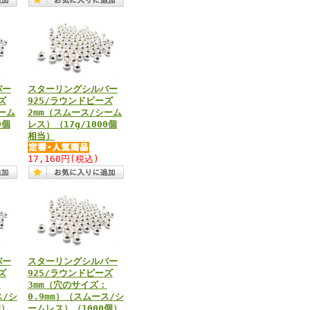
バー
スターリングシルバー
ズ
925/ラウンドビーズ
ーム
2mm（スムース/シーム
0個
レス）（17g/1000個
相当）
17,160円
(税込)
バー
スターリングシルバー
ズ
925/ラウンドビーズ
：
3mm（穴のサイズ：
ス/シ
0.9mm）（スムース/シ
個）
ームレス）（1000個）