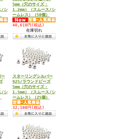
：
5mm（穴のサイズ：
ス/シ
1.2mm）（スムース/シ
）
ームレス）（50個）
40,610円
(税込)
在庫切れ
バー
スターリングシルバー
ズ
925/ラウンドビーズ
：
5mm（穴のサイズ：
ス/シ
1.5mm）（スムース/シ
）
ームレス）（25個）
32,180円
(税込)