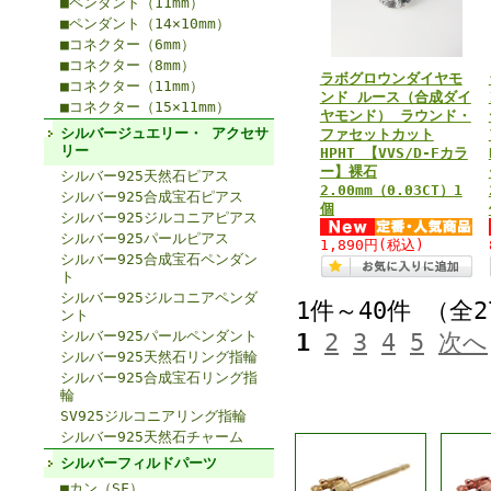
■ペンダント（11mm）
■ペンダント（14×10mm）
■コネクター（6mm）
■コネクター（8mm）
ラボグロウンダイヤモ
■コネクター（11mm）
ンド ルース（合成ダイ
■コネクター（15×11mm）
ヤモンド） ラウンド・
シルバージュエリー・ アクセサ
ファセットカット
リー
HPHT 【VVS/D-Fカラ
ー】裸石
シルバー925天然石ピアス
2.00mm（0.03CT）1
シルバー925合成宝石ピアス
個
シルバー925ジルコニアピアス
シルバー925パールピアス
1,890円
(税込)
シルバー925合成宝石ペンダン
ト
シルバー925ジルコニアペンダ
1件～40件 （全
ント
シルバー925パールペンダント
1
2
3
4
5
次へ
シルバー925天然石リング指輪
シルバー925合成宝石リング指
輪
SV925ジルコニアリング指輪
シルバー925天然石チャーム
シルバーフィルドパーツ
■カン（SF）