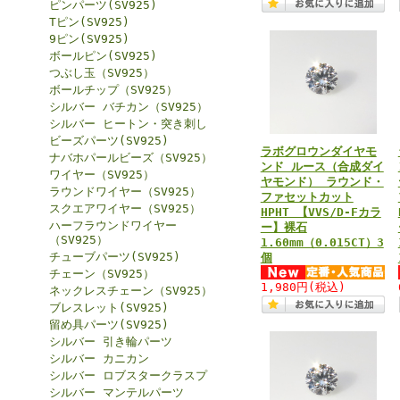
ピンパーツ(SV925)
Tピン(SV925)
9ピン(SV925)
ボールピン(SV925)
つぶし玉（SV925）
ボールチップ（SV925）
シルバー バチカン（SV925）
シルバー ヒートン・突き刺し
ビーズパーツ(SV925)
ラボグロウンダイヤモ
ナバホパールビーズ（SV925）
ンド ルース（合成ダイ
ワイヤー（SV925）
ヤモンド） ラウンド・
ラウンドワイヤー（SV925）
ファセットカット
スクエアワイヤー（SV925）
HPHT 【VVS/D-Fカラ
ハーフラウンドワイヤー
ー】裸石
（SV925）
1.60mm（0.015CT）3
チューブパーツ(SV925)
個
チェーン（SV925）
1,980円
(税込)
ネックレスチェーン（SV925）
ブレスレット(SV925)
留め具パーツ(SV925)
シルバー 引き輪パーツ
シルバー カニカン
シルバー ロブスタークラスプ
シルバー マンテルパーツ