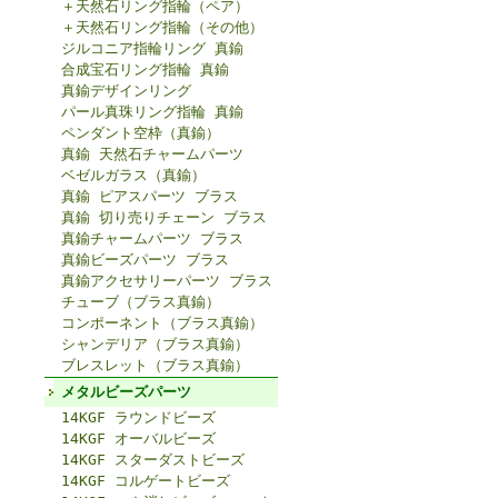
＋天然石リング指輪（ペア）
＋天然石リング指輪（その他）
ジルコニア指輪リング 真鍮
合成宝石リング指輪 真鍮
真鍮デザインリング
パール真珠リング指輪 真鍮
ペンダント空枠（真鍮）
真鍮 天然石チャームパーツ
ベゼルガラス（真鍮）
真鍮 ピアスパーツ ブラス
真鍮 切り売りチェーン ブラス
真鍮チャームパーツ ブラス
真鍮ビーズパーツ ブラス
真鍮アクセサリーパーツ ブラス
チューブ（ブラス真鍮）
コンポーネント（ブラス真鍮）
シャンデリア（ブラス真鍮）
ブレスレット（ブラス真鍮）
メタルビーズパーツ
14KGF ラウンドビーズ
14KGF オーバルビーズ
14KGF スターダストビーズ
14KGF コルゲートビーズ