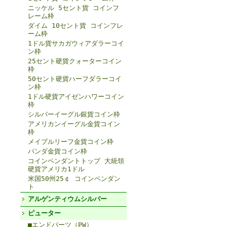
ニッケル 5セント貨 コインフ
レーム枠
ダイム 10セント貨 コインフレ
ーム枠
1ドル貨サカガウィアダラーコイ
ン枠
25セント硬貨クォーターコイン
枠
50セント硬貨ハーフダラーコイ
ン枠
1ドル硬貨アイゼンハワーコイン
枠
シルバーイーグル銀貨コイン枠
アメリカンイーグル金貨コイン
枠
メイプルリーフ金貨コイン枠
パンダ金貨コイン枠
コインペンダントトップ 大統領
硬貨アメリカ1ドル
米国50州25￠ コインペンダン
ト
アルゲンティウムシルバー
ピューター
■エンドパーツ（PW）