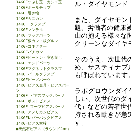
14KGFつぶし玉・カシメ玉
ル・ダイヤモンド (
14KGFボールチップ
14KGF引き輪
また、ダイヤモン
14KGFカニカン
14KGF クラスプ
題、労働者の健康
14KGFマンテル
山の抱える様々な
14KGFフックパーツ
14KGF板カン・板ダルマ
クリーンなダイヤ
14KGFコネクター
14KGFバチカン
14KGFヒートン・突き刺し
そのうえ、次世代
14KGFエンドパーツ
め、サスティナブル・ダ
14KGFマグネットクラスプ
も呼ばれています
14KGFパールクラスプ
14KGFビーズパーツ
14KGFピアス金具・ピアスパー
ラボグロウンダイ
ツ
14KGF ピアスフックパーツ
しい、次世代のダ
14KGFポストピアス
代」などの若者世
14KGF フープピアスパーツ
14KGFアメリカンピアス
持される動きが急
14KGFレバーバックピアス
す。
14KGFピアス空枠
■天然石ピアス（ラウンド2mm）