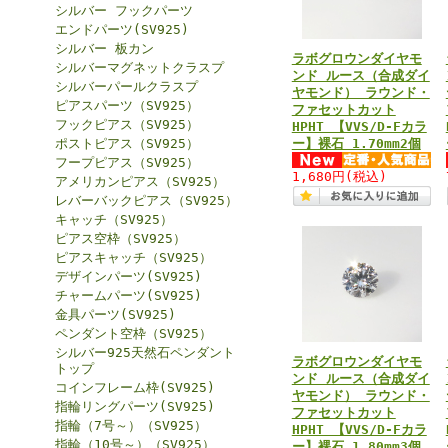
シルバー フックパーツ
エンドパーツ(SV925)
シルバー 板カン
ラボグロウンダイヤモ
シルバーマグネットクラスプ
ンド ルース（合成ダイ
シルバーパールクラスプ
ヤモンド） ラウンド・
ピアスパーツ（SV925）
ファセットカット
フックピアス（SV925）
HPHT 【VVS/D-Fカラ
ポストピアス（SV925）
ー】裸石 1.70mm2個
フープピアス（SV925）
1,680円
(税込)
アメリカンピアス（SV925）
レバーバックピアス（SV925）
キャッチ（SV925）
ピアス空枠（SV925）
ピアスキャッチ（SV925）
デザインパーツ(SV925)
チャームパーツ(SV925)
金具パーツ(SV925)
ペンダント空枠（SV925）
シルバー925天然石ペンダント
ラボグロウンダイヤモ
トップ
ンド ルース（合成ダイ
コインフレーム枠(SV925)
ヤモンド） ラウンド・
指輪リングパーツ(SV925)
ファセットカット
指輪（7号～）（SV925）
HPHT 【VVS/D-Fカラ
指輪（10号～）（SV925）
ー】裸石 1.80mm3個