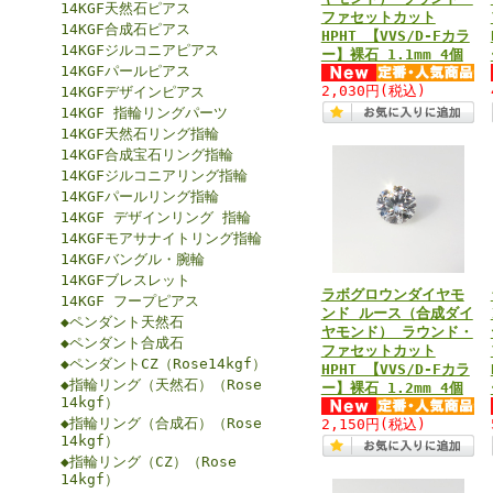
14KGF天然石ピアス
ファセットカット
14KGF合成石ピアス
HPHT 【VVS/D-Fカラ
14KGFジルコニアピアス
ー】裸石 1.1mm 4個
14KGFパールピアス
2,030円
(税込)
14KGFデザインピアス
14KGF 指輪リングパーツ
14KGF天然石リング指輪
14KGF合成宝石リング指輪
14KGFジルコニアリング指輪
14KGFパールリング指輪
14KGF デザインリング 指輪
14KGFモアサナイトリング指輪
14KGFバングル・腕輪
14KGFブレスレット
ラボグロウンダイヤモ
14KGF フープピアス
ンド ルース（合成ダイ
◆ペンダント天然石
ヤモンド） ラウンド・
◆ペンダント合成石
ファセットカット
◆ペンダントCZ（Rose14kgf）
HPHT 【VVS/D-Fカラ
◆指輪リング（天然石）（Rose
ー】裸石 1.2mm 4個
14kgf）
◆指輪リング（合成石）（Rose
2,150円
(税込)
14kgf）
◆指輪リング（CZ）（Rose
14kgf）