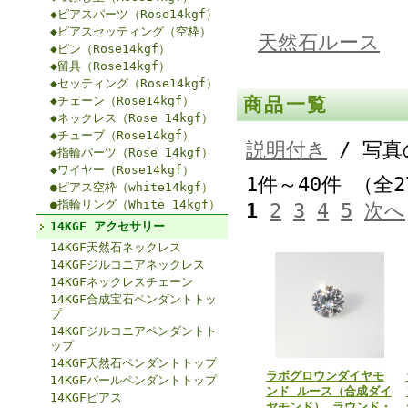
◆ピアスパーツ（Rose14kgf）
◆ピアスセッティング（空枠）
天然石ルース
◆ピン（Rose14kgf）
◆留具（Rose14kgf）
◆セッティング（Rose14kgf）
◆チェーン（Rose14kgf）
商品一覧
◆ネックレス（Rose 14kgf）
◆チューブ（Rose14kgf）
説明付き
/ 写真
◆指輪パーツ（Rose 14kgf）
◆ワイヤー（Rose14kgf）
1件～40件 （全
●ピアス空枠（white14kgf）
●指輪リング（White 14kgf）
1
2
3
4
5
次へ
14KGF アクセサリー
14KGF天然石ネックレス
14KGFジルコニアネックレス
14KGFネックレスチェーン
14KGF合成宝石ペンダントトッ
プ
14KGFジルコニアペンダントト
ップ
14KGF天然石ペンダントトップ
ラボグロウンダイヤモ
14KGFパールペンダントトップ
ンド ルース（合成ダイ
14KGFピアス
ヤモンド） ラウンド・