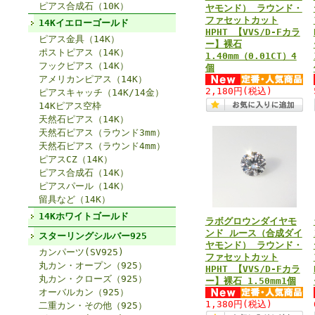
ピアス合成石（10K）
ヤモンド） ラウンド・
ファセットカット
14Kイエローゴールド
HPHT 【VVS/D-Fカラ
ピアス金具（14K）
ー】裸石
ポストピアス（14K）
1.40mm（0.01CT）4
フックピアス（14K）
個
アメリカンピアス（14K）
2,180円
(税込)
ピアスキャッチ（14K/14金）
14Kピアス空枠
天然石ピアス（14K）
天然石ピアス（ラウンド3mm）
天然石ピアス（ラウンド4mm）
ピアスCZ（14K）
ピアス合成石（14K）
ピアスパール（14K）
留具など（14K）
14Kホワイトゴールド
ラボグロウンダイヤモ
ンド ルース（合成ダイ
スターリングシルバー925
ヤモンド） ラウンド・
カンパーツ(SV925)
ファセットカット
丸カン・オープン（925）
HPHT 【VVS/D-Fカラ
丸カン・クローズ（925）
ー】裸石 1.50mm1個
オーバルカン（925）
1,380円
(税込)
二重カン・その他（925）