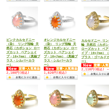
ピンクカルセドニー
オレンジカルセドニー
カルセドニー リン
（染） リング指輪 天
（染） リング指輪 天
輪 天然石（カボシ
然石（カボション ロー
然石（カボション ロー
ローズカット ペア
ズカット ペアシェイ
ズカット ペアシェイ
イプ・10×7mm）
プ・10×7mm）（真鍮ブ
プ・10×7mm）（真鍮ブ
ブラス・ゴールド
ラス・シルバーカラ
ラス・シルバーカラ
ー）
ー）
ー）
2,110円
(税込)
2,180円
(税込)
1,820円
(税込)