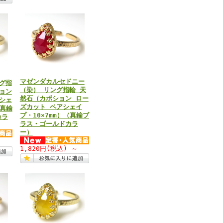
マゼンダカルセドニー
グ指
（染） リング指輪 天
ョン
然石（カボション ロー
シェ
ズカット ペアシェイ
（真鍮
プ・10×7mm）（真鍮ブ
カラ
ラス・ゴールドカラ
ー）
～
1,820円
(税込)
～