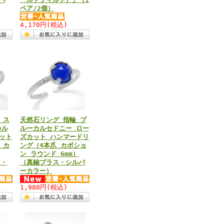
ペア/2個）
4,170円
(税込)
 ス
天然石リング 指輪 ブ
カル
ルーカルセドニー ロー
ット
ズカット ハンマードリ
 カ
ング（4本爪 カボショ
ン ラウンド 6mm）
ス・
（真鍮ブラス・シルバ
ーカラー）
1,980円
(税込)