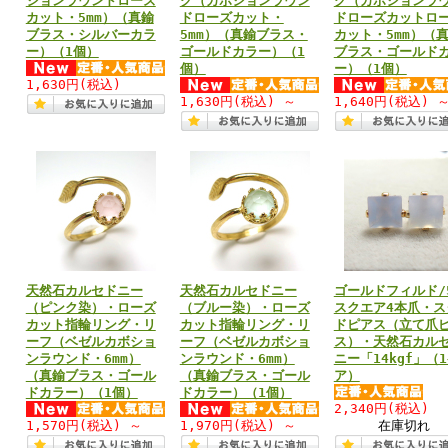
ションラウンドローズ
グ（カボションラウン
グ（カボションラ
カット・5mm）（真鍮
ドローズカット・
ドローズカットロ
ブラス・シルバーカラ
5mm）（真鍮ブラス・
カット・5mm）（
ー）（1個）
ゴールドカラー）（1
ブラス・ゴールド
個）
ー）（1個）
1,630円
(税込)
1,630円
(税込)
～
1,640円
(税込)
天然石カルセドニー
天然石カルセドニー
ゴールドフィルド/5
（ピンク染）・ローズ
（ブルー染）・ローズ
スクエア4本爪・ス
カット指輪リング・リ
カット指輪リング・リ
ドピアス（立て爪
ーフ（ベゼルカボショ
ーフ（ベゼルカボショ
ス）・天然石カル
ンラウンド・6mm）
ンラウンド・6mm）
ニー「14kgf」（
（真鍮ブラス・ゴール
（真鍮ブラス・ゴール
ア）
ドカラー）（1個）
ドカラー）（1個）
2,340円
(税込)
1,570円
(税込)
～
1,970円
(税込)
～
在庫切れ