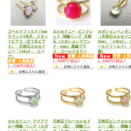
ゴールドフィルド/5mm
カルセドニー ピンクレ
カボションペンダ
ラウンド4本爪・スタッ
ッド 指輪リング 天然
（天然石カルセド
ドピアス（立て爪ピア
石（カボションラウン
4mm）「14kgf」
ス）・天然石カルセド
ド・8mm）真鍮ブラ
ールドフィルド）（
ニー「14kgf」（1ペ
ス・ゴールドカラー
個）
ア）
1,950円
(税込)
～
1,580円
(税込)
2,150円
(税込)
カルセドニー アクアブ
天然石ブルーカルセド
天然石ピンクカル
ルー指輪 リング（カボ
ニー（染）・指輪リン
ニー（染）・指輪