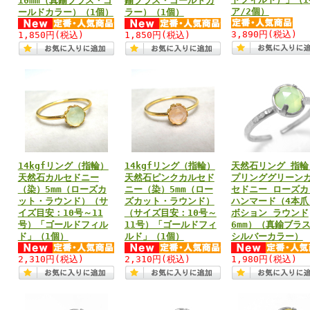
10mm（真鍮ブラス・ゴ
鍮ブラス・ゴールドカ
ア/2個）
ールドカラー）（1個）
ラー）（1個）
3,890円
(税込)
1,850円
(税込)
1,850円
(税込)
14kgfリング（指輪）
14kgfリング（指輪）
天然石リング 指輪
天然石カルセドニー
天然石ピンクカルセド
プリンググリーン
（染）5mm（ローズカ
ニー（染）5mm（ロー
セドニー ローズカ
ット・ラウンド）（サ
ズカット・ラウンド）
ハンマード（4本爪
イズ目安：10号～11
（サイズ目安：10号～
ボション ラウンド
号）「ゴールドフィル
11号）「ゴールドフィ
6mm）（真鍮ブラ
ド」（1個）
ルド」（1個）
シルバーカラー）
2,310円
(税込)
2,310円
(税込)
1,980円
(税込)