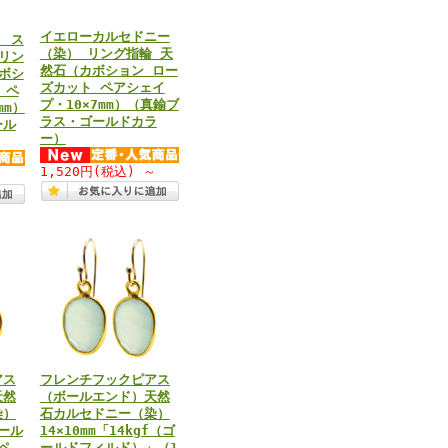
イエローカルセドニー
 ス
（染） リング指輪 天
リン
然石（カボション ロー
ボシ
ズカット ペアシェイ
 ペ
プ・10×7mm）（真鍮ブ
mm）
ラス・ゴールドカラ
ール
ー）
1,520円
(税込)
～
～
アス
フレンチフックピアス
天然
（ボールエンド）天然
染）
石カルセドニー（染）
ゴール
14×10mm「14kgf（ゴ
ペ
ールドフィルド）」（1