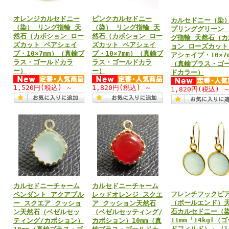
オレンジカルセドニー
ピンクカルセドニー
カルセドニー（染）
（染） リング指輪 天
（染） リング指輪 天
プリンググリーン 
然石（カボション ロー
然石（カボション ロー
グ指輪 天然石（カ
ズカット ペアシェイ
ズカット ペアシェイ
ョン ローズカット
プ・10×7mm）（真鍮ブ
プ・10×7mm）（真鍮ブ
アシェイプ・10×7
ラス・ゴールドカラ
ラス・ゴールドカラ
（真鍮ブラス・ゴ
ー）
ー）
ドカラー）
1,520円
(税込)
～
1,820円
(税込)
～
1,820円
(税込)
カルセドニーチャーム
カルセドニーチャーム
フレンチフックピ
ペンダント アクアブル
レッドオレンジ スクエ
（ボールエンド）
ー スクエア クッショ
ア クッション天然石
石カルセドニー（
ン天然石（ベゼルセッ
（ベゼルセッティング/
11mm「14kgf（
ティング/カボション）
カボション）10mm（真
ドフィルド）」（1