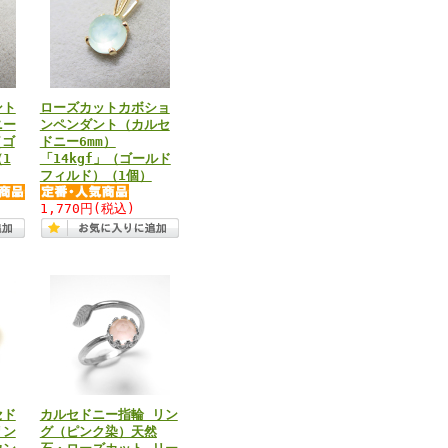
ント
ローズカットカボショ
ニー
ンペンダント（カルセ
（ゴ
ドニー6mm）
1
「14kgf」（ゴールド
フィルド）（1個）
1,770円
(税込)
セド
カルセドニー指輪 リン
リン
グ（ピンク染）天然