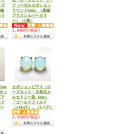
ウン
石・ローズカット リー
ーズ
フ（ベゼルカボション
真鍮
ラウンド6mm）（真鍮
カラ
ブラスシルバーカラ
ー）（1個）
～
1,890円
(税込)
mm
カボションピアス（ロ
タッ
ーズカット・天然石カ
ピア
ルセドニー染 6mm）
セド
「ゴールドフィルド
1ペ
（14kgf）」（1ペア）
2,550円
(税込)