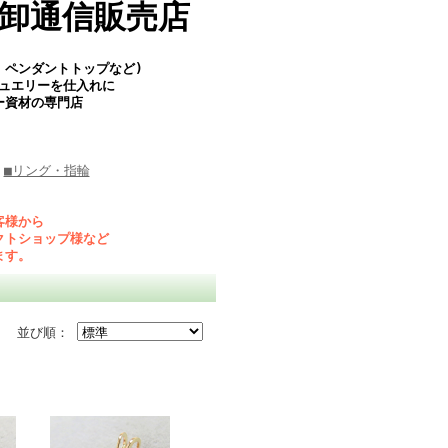
卸通信販売店
、ペンダントトップなど)
ジュエリーを仕入れに
ー資材の専門店
■リング・指輪
客様から
クトショップ様など
ます。
並び順：