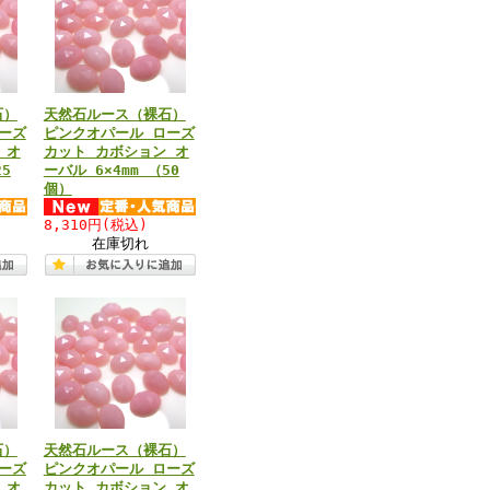
石）
天然石ルース（裸石）
ーズ
ピンクオパール ローズ
 オ
カット カボション オ
25
ーバル 6×4mm （50
個）
8,310円
(税込)
在庫切れ
石）
天然石ルース（裸石）
ーズ
ピンクオパール ローズ
 オ
カット カボション オ