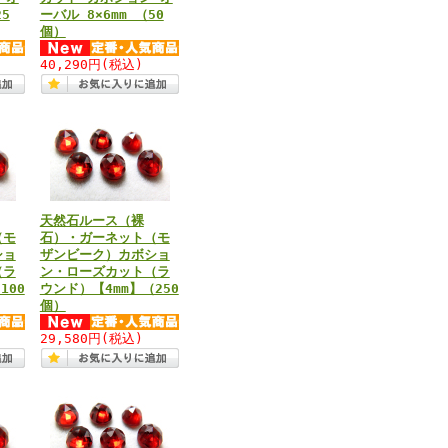
25
ーバル 8×6mm （50
個）
40,290円
(税込)
天然石ルース（裸
（モ
石）・ガーネット（モ
ショ
ザンビーク）カボショ
（ラ
ン・ローズカット（ラ
100
ウンド）【4mm】（250
個）
29,580円
(税込)