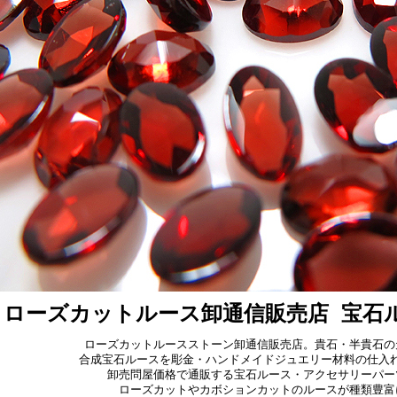
ローズカットルース卸通信販売店 宝石
ローズカットルースストーン卸通信販売店。貴石・半貴石の
合成宝石ルースを彫金・ハンドメイドジュエリー材料の仕入
卸売問屋価格で通販する宝石ルース・アクセサリーパー
ローズカットやカボションカットのルースが種類豊富