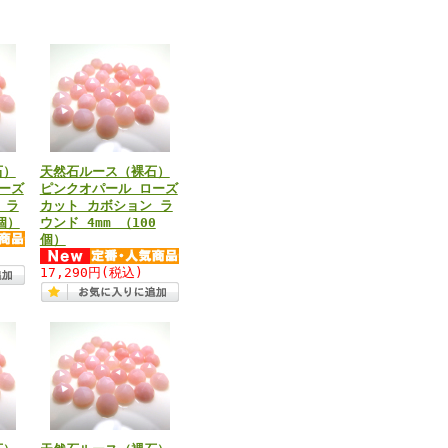
石）
天然石ルース（裸石）
ーズ
ピンクオパール ローズ
 ラ
カット カボション ラ
個）
ウンド 4mm （100
個）
17,290円
(税込)