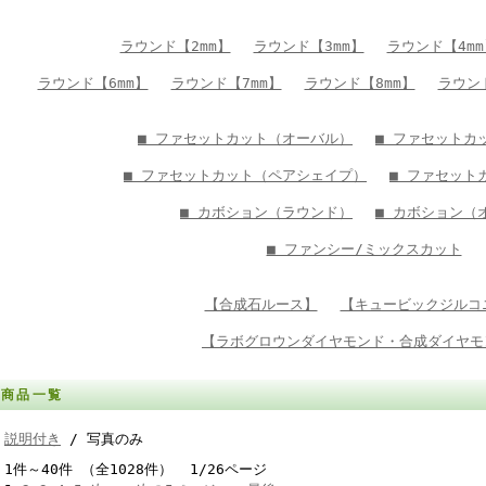
ラウンド【2mm】
ラウンド【3mm】
ラウンド【4mm
ラウンド【6mm】
ラウンド【7mm】
ラウンド【8mm】
ラウン
■ ファセットカット（オーバル）
■ ファセットカ
■ ファセットカット（ペアシェイプ）
■ ファセット
■ カボション（ラウンド）
■ カボション（
■ ファンシー/ミックスカット
【合成石ルース】
【キュービックジルコ
【ラボグロウンダイヤモンド・合成ダイヤモ
商品一覧
説明付き
/ 写真のみ
1件～40件 （全1028件） 1/26ページ