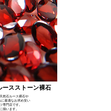
ルースストーン裸石
天然石ルース裸石や
れに最適なお求め安い
ツ専門店です。
に揃います。