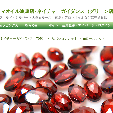
マオイル通販店-ネイチャーガイダンス（グリーン
ドフィルド・シルバー・天然石ルース・真珠）アロマオイルなど卸売通販店
ョッピングカートをみる■
｜
ポイント会員登録・マイページへログイン
ネイチャーガイダンス【TOP】
>
カボションカット
> ■ローズカット