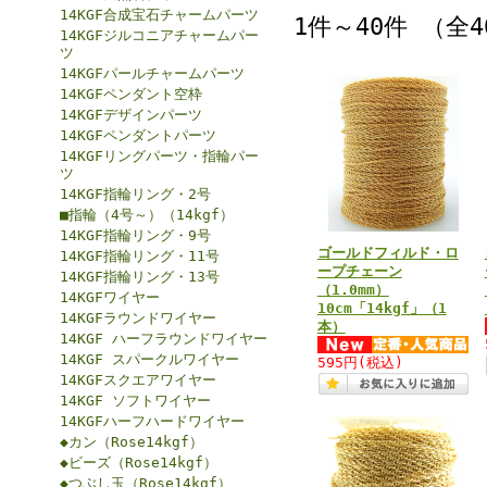
14KGF合成宝石チャームパーツ
1件～40件 （全
14KGFジルコニアチャームパー
ツ
14KGFパールチャームパーツ
14KGFペンダント空枠
14KGFデザインパーツ
14KGFペンダントパーツ
14KGFリングパーツ・指輪パー
ツ
14KGF指輪リング・2号
■指輪（4号～）（14kgf）
14KGF指輪リング・9号
ゴールドフィルド・ロ
14KGF指輪リング・11号
ープチェーン
14KGF指輪リング・13号
（1.0mm）
14KGFワイヤー
10cm「14kgf」（1
14KGFラウンドワイヤー
本）
14KGF ハーフラウンドワイヤー
14KGF スパークルワイヤー
595円
(税込)
14KGFスクエアワイヤー
14KGF ソフトワイヤー
14KGFハーフハードワイヤー
◆カン（Rose14kgf）
◆ビーズ（Rose14kgf）
◆つぶし玉（Rose14kgf）