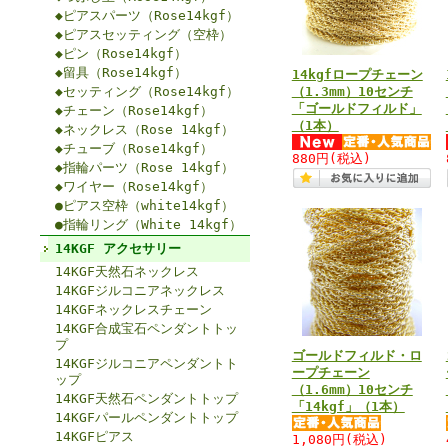
◆ピアスパーツ（Rose14kgf）
◆ピアスセッティング（空枠）
◆ピン（Rose14kgf）
◆留具（Rose14kgf）
14kgfロープチェーン
◆セッティング（Rose14kgf）
（1.3mm）10センチ
「ゴールドフィルド」
◆チェーン（Rose14kgf）
（1本）
◆ネックレス（Rose 14kgf）
◆チューブ（Rose14kgf）
880円
(税込)
◆指輪パーツ（Rose 14kgf）
◆ワイヤー（Rose14kgf）
●ピアス空枠（white14kgf）
●指輪リング（White 14kgf）
14KGF アクセサリー
14KGF天然石ネックレス
14KGFジルコニアネックレス
14KGFネックレスチェーン
14KGF合成宝石ペンダントトッ
プ
ゴールドフィルド・ロ
14KGFジルコニアペンダントト
ープチェーン
ップ
（1.6mm）10センチ
14KGF天然石ペンダントトップ
「14kgf」（1本）
14KGFパールペンダントトップ
14KGFピアス
1,080円
(税込)