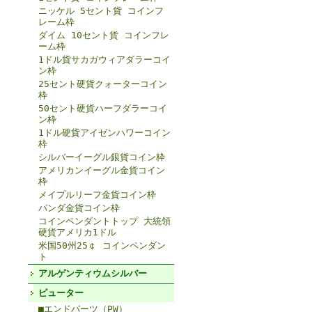
ニッケル 5セント貨 コインフ
レーム枠
ダイム 10セント貨 コインフレ
ーム枠
1ドル貨サカガウィアダラーコイ
ン枠
25セント硬貨クォーターコイン
枠
50セント硬貨ハーフダラーコイ
ン枠
1ドル硬貨アイゼンハワーコイン
枠
シルバーイーグル銀貨コイン枠
アメリカンイーグル金貨コイン
枠
メイプルリーフ金貨コイン枠
パンダ金貨コイン枠
コインペンダントトップ 大統領
硬貨アメリカ1ドル
米国50州25￠ コインペンダン
ト
アルゲンティウムシルバー
ピューター
■エンドパーツ（PW）