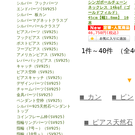
シンガポールチェーン
シルバー フックパーツ
ネックレス 14kgf（ゴ
エンドパーツ(SV925)
ールドフィルド）
シルバー 板カン
45cm【幅1.8mm】 10
シルバーマグネットクラスプ
本
シルバーパールクラスプ
ピアスパーツ（SV925）
46,750円
(税込)
フックピアス（SV925）
ポストピアス（SV925）
フープピアス（SV925）
1件～40件 （全
アメリカンピアス（SV925）
レバーバックピアス（SV925）
キャッチ（SV925）
ピアス空枠（SV925）
ピアスキャッチ（SV925）
▼
デザインパーツ(SV925)
チャームパーツ(SV925)
金具パーツ(SV925)
■ カン
■ ピン
ペンダント空枠（SV925）
シルバー925天然石ペンダント
トップ
コインフレーム枠(SV925)
■ ピアス天然石
指輪リングパーツ(SV925)
指輪（7号～）（SV925）
指輪（10号～）（SV925）