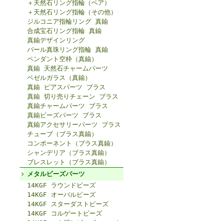
＋天然石リング指輪（ペア）
＋天然石リング指輪（その他）
ジルコニア指輪リング 真鍮
合成宝石リング指輪 真鍮
真鍮デザインリング
パール真珠リング指輪 真鍮
ペンダント空枠（真鍮）
真鍮 天然石チャームパーツ
ベゼルガラス（真鍮）
真鍮 ピアスパーツ ブラス
真鍮 切り売りチェーン ブラス
真鍮チャームパーツ ブラス
真鍮ビーズパーツ ブラス
真鍮アクセサリーパーツ ブラス
チューブ（ブラス真鍮）
コンポーネント（ブラス真鍮）
シャンデリア（ブラス真鍮）
ブレスレット（ブラス真鍮）
メタルビーズパーツ
14KGF ラウンドビーズ
14KGF オーバルビーズ
14KGF スターダストビーズ
14KGF コルゲートビーズ