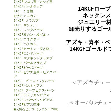
14KGFつぶし玉・カシメ玉
14KGFボールチップ
14KGFロ
14KGF引き輪
ネックレス
14KGFカニカン
14KGF クラスプ
ジュエリー
14KGFマンテル
卸売りするゴー
14KGFフックパーツ
14KGF板カン・板ダルマ
14KGFコネクター
アズキ・喜平・ベ
14KGFバチカン
14KGFゴール
14KGFヒートン・突き刺し
14KGFエンドパーツ
14KGFマグネットクラスプ
14KGFパールクラスプ
14KGFビーズパーツ
14KGFピアス金具・ピアスパー
ツ
14KGF ピアスフックパーツ
＜アズキチェー
14KGFポストピアス
14KGF フープピアスパーツ
14KGFアメリカンピアス
14KGFレバーバックピアス
＜オーバルチェ
14KGFピアス空枠
■天然石ピアス（ラウンド2mm）