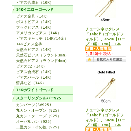
ピアス合成石（10K）
14Kイエローゴールド
ピアス金具（14K）
ポストピアス（14K）
フックピアス（14K）
チェーンネックレス
アメリカンピアス（14K）
「14kgf（ゴールドフ
ピアスキャッチ（14K/14金）
ィルド）」45cm【ロー
14Kピアス空枠
プ・幅1.1mm】 1本
天然石ピアス（14K）
2,540円
(税込)
天然石ピアス（ラウンド3mm）
天然石ピアス（ラウンド4mm）
ピアスCZ（14K）
ピアス合成石（14K）
ピアスパール（14K）
留具など（14K）
14Kホワイトゴールド
スターリングシルバー925
カンパーツ(SV925)
チェーンネックレス
丸カン・オープン（925）
「14kgf（ゴールドフ
丸カン・クローズ（925）
ィルド）」50cm【ロー
オーバルカン（925）
プ・幅1.1mm】 1本
二重カン・その他（925）