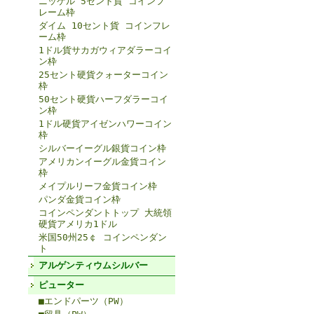
ニッケル 5セント貨 コインフ
レーム枠
ダイム 10セント貨 コインフレ
ーム枠
1ドル貨サカガウィアダラーコイ
ン枠
25セント硬貨クォーターコイン
枠
50セント硬貨ハーフダラーコイ
ン枠
1ドル硬貨アイゼンハワーコイン
枠
シルバーイーグル銀貨コイン枠
アメリカンイーグル金貨コイン
枠
メイプルリーフ金貨コイン枠
パンダ金貨コイン枠
コインペンダントトップ 大統領
硬貨アメリカ1ドル
米国50州25￠ コインペンダン
ト
アルゲンティウムシルバー
ピューター
■エンドパーツ（PW）