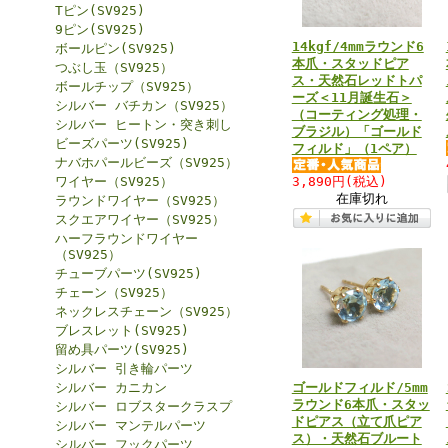
Tピン(SV925)
9ピン(SV925)
14kgf/4mmラウンド6
ボールピン(SV925)
本爪・スタッドピア
つぶし玉（SV925）
ス・天然石レッドトパ
ボールチップ（SV925）
ーズ＜11月誕生石＞
シルバー バチカン（SV925）
（コーティング処理・
シルバー ヒートン・突き刺し
ブラジル）「ゴールド
ビーズパーツ(SV925)
フィルド」（1ペア）
ナバホパールビーズ（SV925）
ワイヤー（SV925）
3,890円
(税込)
在庫切れ
ラウンドワイヤー（SV925）
スクエアワイヤー（SV925）
ハーフラウンドワイヤー
（SV925）
チューブパーツ(SV925)
チェーン（SV925）
ネックレスチェーン（SV925）
ブレスレット(SV925)
留め具パーツ(SV925)
シルバー 引き輪パーツ
シルバー カニカン
ゴールドフィルド/5mm
ラウンド6本爪・スタッ
シルバー ロブスタークラスプ
ドピアス（立て爪ピア
シルバー マンテルパーツ
ス）・天然石ブルート
シルバー フックパーツ