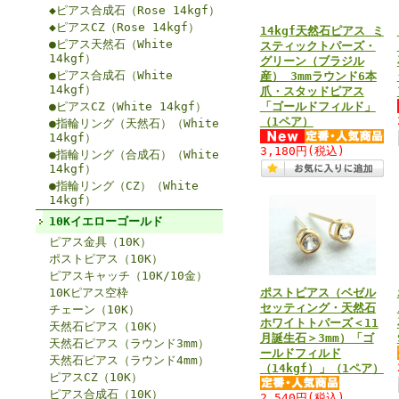
◆ピアス合成石（Rose 14kgf）
◆ピアスCZ（Rose 14kgf）
14kgf天然石ピアス ミ
●ピアス天然石（White
スティックトパーズ・
14kgf）
グリーン（ブラジル
●ピアス合成石（White
産） 3mmラウンド6本
14kgf）
爪・スタッドピアス
●ピアスCZ（White 14kgf）
「ゴールドフィルド」
（1ペア）
●指輪リング（天然石）（White
14kgf）
3,180円
(税込)
●指輪リング（合成石）（White
14kgf）
●指輪リング（CZ）（White
14kgf）
10Kイエローゴールド
ピアス金具（10K）
ポストピアス（10K）
ピアスキャッチ（10K/10金）
10Kピアス空枠
ポストピアス（ベゼル
セッティング・天然石
チェーン（10K）
ホワイトトパーズ＜11
天然石ピアス（10K）
月誕生石＞3mm）「ゴ
天然石ピアス（ラウンド3mm）
ールドフィルド
天然石ピアス（ラウンド4mm）
（14kgf）」（1ペア）
ピアスCZ（10K）
ピアス合成石（10K）
2,540円
(税込)