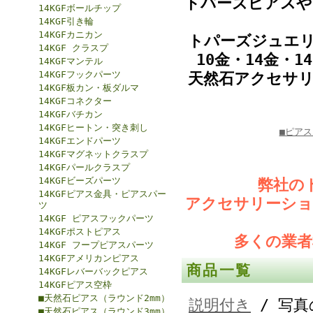
トパーズピアスや
14KGFボールチップ
14KGF引き輪
14KGFカニカン
トパーズジュエ
14KGF クラスプ
10金・14金・
14KGFマンテル
14KGFフックパーツ
天然石アクセサ
14KGF板カン・板ダルマ
14KGFコネクター
14KGFバチカン
14KGFヒートン・突き刺し
■ピア
14KGFエンドパーツ
14KGFマグネットクラスプ
14KGFパールクラスプ
14KGFビーズパーツ
弊社の
14KGFピアス金具・ピアスパー
アクセサリーショ
ツ
14KGF ピアスフックパーツ
14KGFポストピアス
多くの業
14KGF フープピアスパーツ
14KGFアメリカンピアス
商品一覧
14KGFレバーバックピアス
14KGFピアス空枠
■天然石ピアス（ラウンド2mm）
説明付き
/ 写真
■天然石ピアス（ラウンド3mm）