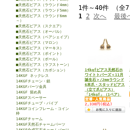
■天然石ピアス（ラウンド4mm）
1件～40件 （全
■天然石ピアス（ラウンド5mm）
1
2
次へ
最後
■天然石ピアス（ラウンド6mm
～）
■天然石ピアス（スクエア）
■天然石ピアス（オーバル）
■天然石ピアス（ペアシェイプ）
■天然石ピアス（マロン）
■天然石ピアス（マーキス）
■天然石ピアス（ポイント）
■天然石ピアス（ボール）
■天然石ピアス（ラフストーン）
14kgfピアス天然石ホ
■天然石ピアス（カボション）
ワイトトパーズ＜11月
14KGF ネックレス
誕生石＞/2mmラウンド
14KGFチェーン・鎖
6本爪・スタッドピアス
14KGFパーツ金具
（立て爪ピアス）
14KGF 留め具
「14kgf」（1ペア）
14KGFスペーサー
14KGFチューブ・パイプ
2,330円
(税込)
14KGFコインフレーム・コイン
枠
14KGFチャーム
14KGF天然石チャームパーツ
14KGF合成宝石チャームパーツ