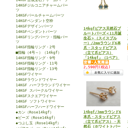
14KGFジルコニアチャームパー
ツ
14KGFパールチャームパーツ
14KGFペンダント空枠
14KGFデザインパーツ
14kgfピアス天然石ブ
14KGFペンダントパーツ
ルートパーズ＜11月誕
14KGFリングパーツ・指輪パー
生石＞（スイスブル
ツ
ー）/2mmラウンド6本
14KGF指輪リング・2号
爪・スタッドピアス
■指輪（4号～）（14kgf）
（立て爪ピアス）
「14kgf」（1ペア）
14KGF指輪リング・9号
14KGF指輪リング・11号
2,590円
(税込)
14KGF指輪リング・13号
14KGFワイヤー
14KGFラウンドワイヤー
14KGF ハーフラウンドワイヤー
14KGF スパークルワイヤー
14KGFスクエアワイヤー
14KGF ソフトワイヤー
14KGFハーフハードワイヤー
14kgf/3mmラウンド6
◆カン（Rose14kgf）
本爪・スタッドピアス
◆ビーズ（Rose14kgf）
（立て爪ピアス）・天
◆つぶし玉（Rose14kgf）
然石（ホワイトトパー