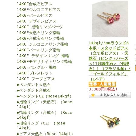
14KGF合成石ピアス
14KGFジルコニアピアス
14KGFパールピアス
14KGFデザインピアス
14KGF 指輪リングパーツ
14KGF天然石リング指輪
14KGF合成宝石リング指輪
14kgf/3mmラウンド6
14KGFジルコニアリング指輪
本爪・スタッドピアス
14KGFパールリング指輪
（立て爪ピアス）・天
14KGF デザインリング 指輪
然石（ピンクトパーズ
14KGFモアサナイトリング指輪
＜11月誕生石＞（処理
14KGFバングル・腕輪
石））（ブラジル産）/
14KGFブレスレット
「ゴールドフィルド」
14KGF フープピアス
（1ペア）
◆ペンダント天然石
3,360円
(税込)
◆ペンダント合成石
◆ペンダントCZ（Rose14kgf）
◆指輪リング（天然石）（Rose
14kgf）
◆指輪リング（合成石）（Rose
14kgf）
◆指輪リング（CZ）（Rose
14kgf）
◆ピアス天然石（Rose 14kgf）