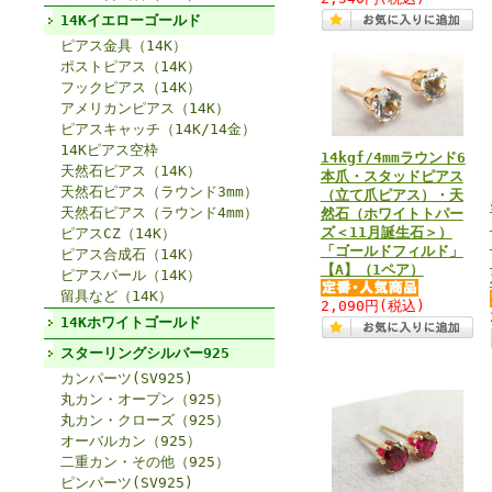
14Kイエローゴールド
ピアス金具（14K）
ポストピアス（14K）
フックピアス（14K）
アメリカンピアス（14K）
ピアスキャッチ（14K/14金）
14Kピアス空枠
14kgf/4mmラウンド6
天然石ピアス（14K）
本爪・スタッドピアス
天然石ピアス（ラウンド3mm）
（立て爪ピアス）・天
天然石ピアス（ラウンド4mm）
然石（ホワイトトパー
ズ＜11月誕生石＞）
ピアスCZ（14K）
「ゴールドフィルド」
ピアス合成石（14K）
【A】（1ペア）
ピアスパール（14K）
留具など（14K）
2,090円
(税込)
14Kホワイトゴールド
スターリングシルバー925
カンパーツ(SV925)
丸カン・オープン（925）
丸カン・クローズ（925）
オーバルカン（925）
二重カン・その他（925）
ピンパーツ(SV925)