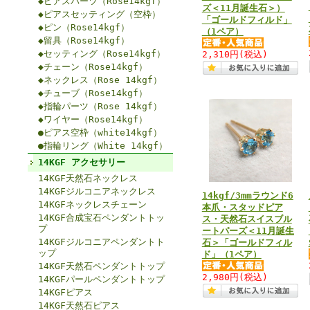
◆ピアスパーツ（Rose14kgf）
ズ＜11月誕生石＞）
◆ピアスセッティング（空枠）
「ゴールドフィルド」
◆ピン（Rose14kgf）
（1ペア）
◆留具（Rose14kgf）
◆セッティング（Rose14kgf）
2,310円
(税込)
◆チェーン（Rose14kgf）
◆ネックレス（Rose 14kgf）
◆チューブ（Rose14kgf）
◆指輪パーツ（Rose 14kgf）
◆ワイヤー（Rose14kgf）
●ピアス空枠（white14kgf）
●指輪リング（White 14kgf）
14KGF アクセサリー
14KGF天然石ネックレス
14KGFジルコニアネックレス
14kgf/3mmラウンド6
14KGFネックレスチェーン
本爪・スタッドピア
14KGF合成宝石ペンダントトッ
ス・天然石スイスブル
プ
ートパーズ＜11月誕生
14KGFジルコニアペンダントト
石＞「ゴールドフィル
ップ
ド」（1ペア）
14KGF天然石ペンダントトップ
2,980円
(税込)
14KGFパールペンダントトップ
14KGFピアス
14KGF天然石ピアス