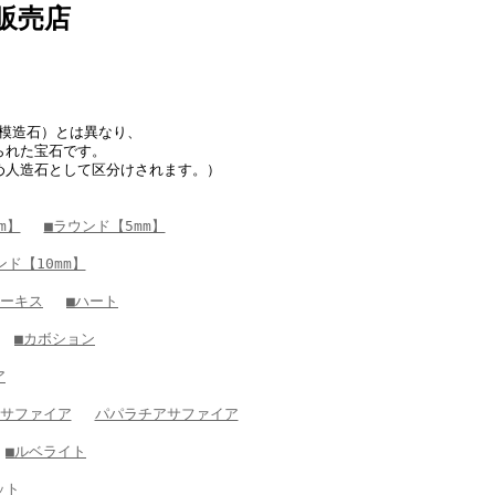
販売店
模造石）とは異なり、
られた宝石です。
め人造石として区分けされます。）
m】
■ラウンド【5mm】
ンド【10mm】
マーキス
■ハート
■カボション
ア
サファイア
パパラチアサファイア
■ルベライト
ット