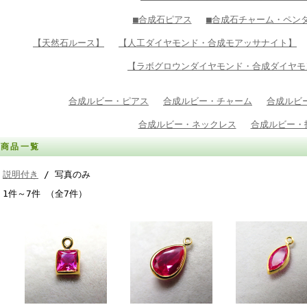
■合成石ピアス
■合成石チャーム・ペン
【天然石ルース】
【人工ダイヤモンド・合成モアッサナイト】
【ラボグロウンダイヤモンド・合成ダイヤモ
合成ルビー・ピアス
合成ルビー・チャーム
合成ルビ
合成ルビー・ネックレス
合成ルビー・
商品一覧
説明付き
/ 写真のみ
1件～7件 （全7件）