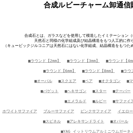
合成ルビーチャーム卸通信
合成石とは、ガラスなどを使用して模造したイミテーション（
天然石と同様の化学組成及び結晶構造をもつ人工的に作
（キュービックジルコニアは天然石にはない化学組成、結晶構造をもつた
■ラウンド【2mm】
■ラウンド【3mm】
■ラウンド【4m
■ラウンド【6mm】
■ラウンド【8mm】
■ラウ
■オーバル
■スクエア
■ペア
■オクタゴン
■
■バゲット
■ヘキサゴン
■スター
■テーパー
■エメラルド
■ルビー
■サファイ
ホワイトサファイア
ブルーサファイア
ピンクサファイア
イエロー
■スピネル
■アレキサンドライト
■オパール
■YAG イットリウムアルミニウムガーネ