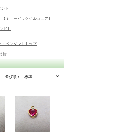
ダント
【キュービックジルコニア】
ンド】
ー・ペンダントトップ
指輪
並び順：