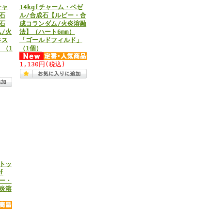
チャ
14kgfチャーム・ベゼ
石
ル/合成石【ルビー・合
石
成コランダム/火炎溶融
/火
法】（ハート6mm）
キス
「ゴールドフィルド」
」（1
（1個）
1,130円
(税込)
トッ
f
ー・
炎溶
～