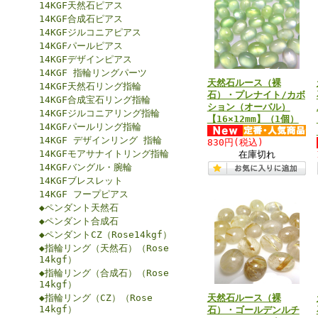
14KGF天然石ピアス
14KGF合成石ピアス
14KGFジルコニアピアス
14KGFパールピアス
14KGFデザインピアス
14KGF 指輪リングパーツ
天然石ルース（裸
14KGF天然石リング指輪
石）・プレナイト/カボ
14KGF合成宝石リング指輪
ション（オーバル）
14KGFジルコニアリング指輪
【16×12mm】（1個）
14KGFパールリング指輪
14KGF デザインリング 指輪
830円
(税込)
14KGFモアサナイトリング指輪
在庫切れ
14KGFバングル・腕輪
14KGFブレスレット
14KGF フープピアス
◆ペンダント天然石
◆ペンダント合成石
◆ペンダントCZ（Rose14kgf）
◆指輪リング（天然石）（Rose
14kgf）
◆指輪リング（合成石）（Rose
14kgf）
◆指輪リング（CZ）（Rose
天然石ルース（裸
14kgf）
石）・ゴールデンルチ