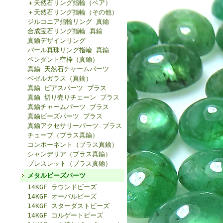
＋天然石リング指輪（ペア）
＋天然石リング指輪（その他）
ジルコニア指輪リング 真鍮
合成宝石リング指輪 真鍮
真鍮デザインリング
パール真珠リング指輪 真鍮
ペンダント空枠（真鍮）
真鍮 天然石チャームパーツ
ベゼルガラス（真鍮）
真鍮 ピアスパーツ ブラス
真鍮 切り売りチェーン ブラス
真鍮チャームパーツ ブラス
真鍮ビーズパーツ ブラス
真鍮アクセサリーパーツ ブラス
チューブ（ブラス真鍮）
コンポーネント（ブラス真鍮）
シャンデリア（ブラス真鍮）
ブレスレット（ブラス真鍮）
メタルビーズパーツ
14KGF ラウンドビーズ
14KGF オーバルビーズ
14KGF スターダストビーズ
14KGF コルゲートビーズ