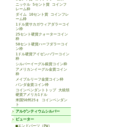
ニッケル 5セント貨 コインフ
レーム枠
ダイム 10セント貨 コインフレ
ーム枠
1ドル貨サカガウィアダラーコイ
ン枠
25セント硬貨クォーターコイン
枠
50セント硬貨ハーフダラーコイ
ン枠
1ドル硬貨アイゼンハワーコイン
枠
シルバーイーグル銀貨コイン枠
アメリカンイーグル金貨コイン
枠
メイプルリーフ金貨コイン枠
パンダ金貨コイン枠
コインペンダントトップ 大統領
硬貨アメリカ1ドル
米国50州25￠ コインペンダン
ト
アルゲンティウムシルバー
ピューター
■エンドパーツ（PW）