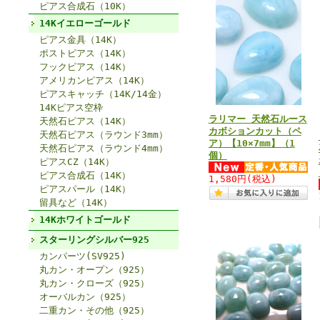
ピアス合成石（10K）
14Kイエローゴールド
ピアス金具（14K）
ポストピアス（14K）
フックピアス（14K）
アメリカンピアス（14K）
ピアスキャッチ（14K/14金）
14Kピアス空枠
ラリマー 天然石ルース
天然石ピアス（14K）
カボションカット（ペ
天然石ピアス（ラウンド3mm）
ア）【10×7mm】（1
天然石ピアス（ラウンド4mm）
個）
ピアスCZ（14K）
ピアス合成石（14K）
1,580円
(税込)
ピアスパール（14K）
留具など（14K）
14Kホワイトゴールド
スターリングシルバー925
カンパーツ(SV925)
丸カン・オープン（925）
丸カン・クローズ（925）
オーバルカン（925）
二重カン・その他（925）