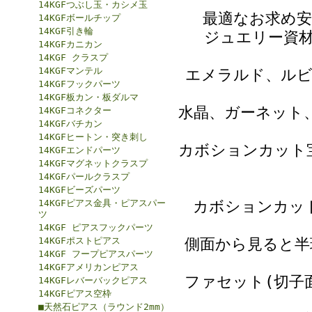
14KGFつぶし玉・カシメ玉
最適なお求め
14KGFボールチップ
14KGF引き輪
ジュエリー資
14KGFカニカン
14KGF クラスプ
14KGFマンテル
エメラルド、ルビ
14KGFフックパーツ
14KGF板カン・板ダルマ
水晶、ガーネット
14KGFコネクター
14KGFバチカン
14KGFヒートン・突き刺し
カボションカット
14KGFエンドパーツ
14KGFマグネットクラスプ
14KGFパールクラスプ
14KGFビーズパーツ
14KGFピアス金具・ピアスパー
カボションカッ
ツ
14KGF ピアスフックパーツ
14KGFポストピアス
側面から見ると半
14KGF フープピアスパーツ
14KGFアメリカンピアス
ファセット(切子
14KGFレバーバックピアス
14KGFピアス空枠
■天然石ピアス（ラウンド2mm）