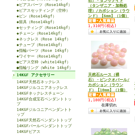
石）・タンザナイト
◆ピアスパーツ（Rose14kgf）
（タンザニア・加熱処
◆ピアスセッティング（空枠）
理）/カボション（ラウ
ンド）【6mm】（1個）
◆ピン（Rose14kgf）
◆留具（Rose14kgf）
1,310円
(税込)
◆セッティング（Rose14kgf）
◆チェーン（Rose14kgf）
◆ネックレス（Rose 14kgf）
◆チューブ（Rose14kgf）
◆指輪パーツ（Rose 14kgf）
◆ワイヤー（Rose14kgf）
●ピアス空枠（white14kgf）
●指輪リング（White 14kgf）
天然石ルース（裸
14KGF アクセサリー
石）・ピンクオパール/
14KGF天然石ネックレス
カボション（ラウン
14KGFジルコニアネックレス
ド）【10mm】（1個）
14KGFネックレスチェーン
14KGF合成宝石ペンダントトッ
1,180円
(税込)
プ
在庫切れ
14KGFジルコニアペンダントト
ップ
14KGF天然石ペンダントトップ
14KGFパールペンダントトップ
14KGFピアス