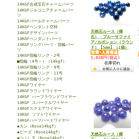
14KGF合成宝石チャームパーツ
14KGFジルコニアチャームパー
ツ
14KGFパールチャームパーツ
14KGFペンダント空枠
天然石ルース（裸
14KGFデザインパーツ
石）・ブルーサファイ
14KGFペンダントパーツ
ア/カボション（ラウン
14KGFリングパーツ・指輪パー
ド）【5mm】（1個）
ツ
14KGF指輪リング・2号
1,020円
(税込)
■指輪（4号～）（14kgf）
在庫切れ
14KGF指輪リング・9号
14KGF指輪リング・11号
14KGF指輪リング・13号
14KGFワイヤー
14KGFラウンドワイヤー
14KGF ハーフラウンドワイヤー
14KGF スパークルワイヤー
14KGFスクエアワイヤー
14KGF ソフトワイヤー
14KGFハーフハードワイヤー
◆カン（Rose14kgf）
◆ビーズ（Rose14kgf）
天然石ルース（裸
◆つぶし玉（Rose14kgf）