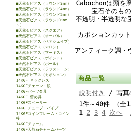
Cabochonは頭
■天然石ピアス（ラウンド3mm）
■天然石ピアス（ラウンド4mm）
宝石そのも
■天然石ピアス（ラウンド5mm）
不透明・半透明な
■天然石ピアス（ラウンド6mm
～）
■天然石ピアス（スクエア）
カボションカット
■天然石ピアス（オーバル）
■天然石ピアス（ペアシェイプ）
■天然石ピアス（マロン）
アンティーク調・
■天然石ピアス（マーキス）
■天然石ピアス（ポイント）
■天然石ピアス（ボール）
■天然石ピアス（ラフストーン）
■天然石ピアス（カボション）
商品一覧
14KGF ネックレス
14KGFチェーン・鎖
14KGFパーツ金具
説明付き
/ 写真
14KGF 留め具
14KGFスペーサー
1件～40件 （全
14KGFチューブ・パイプ
1
2
3
4
次へ
14KGFコインフレーム・コイン
枠
14KGFチャーム
14KGF天然石チャームパーツ