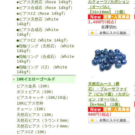
ルクォーツ/カボション
◆ピアス天然石（Rose 14kgf）
（オーバル）
◆ピアス合成石（Rose 14kgf）
【16×10mm】（1個）
◆ピアスCZ（Rose 14kgf）
●ピアス天然石（White
1,400円
(税込)
14kgf）
在庫切れ
●ピアス合成石（White
14kgf）
●ピアスCZ（White 14kgf）
●指輪リング（天然石）（White
14kgf）
●指輪リング（合成石）（White
14kgf）
●指輪リング（CZ）（White
14kgf）
10Kイエローゴールド
天然石ルース（裸
ピアス金具（10K）
石）・ブルーサファイ
ポストピアス（10K）
ア（ビルマ産）/カボシ
ピアスキャッチ（10K/10金）
ョン（オーバル）
10Kピアス空枠
【6×4mm】（1個）
チェーン（10K）
980円
(税込)
天然石ピアス（10K）
天然石ピアス（ラウンド3mm）
天然石ピアス（ラウンド4mm）
ピアスCZ（10K）