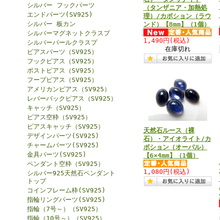
シルバー フックパーツ
（タンザニア・加熱処
エンドパーツ(SV925)
理）/カボション（ラウ
シルバー 板カン
ンド）【8mm】（1個）
シルバーマグネットクラスプ
1,490円
(税込)
シルバーパールクラスプ
在庫切れ
ピアスパーツ（SV925）
フックピアス（SV925）
ポストピアス（SV925）
フープピアス（SV925）
アメリカンピアス（SV925）
レバーバックピアス（SV925）
キャッチ（SV925）
ピアス空枠（SV925）
ピアスキャッチ（SV925）
天然石ルース（裸
デザインパーツ(SV925)
石）・アイオライト/カ
チャームパーツ(SV925)
ボション（オーバル）
金具パーツ(SV925)
【6×4mm】（1個）
ペンダント空枠（SV925）
1,080円
(税込)
シルバー925天然石ペンダント
トップ
コインフレーム枠(SV925)
指輪リングパーツ(SV925)
指輪（7号～）（SV925）
指輪（10号～）（SV925）