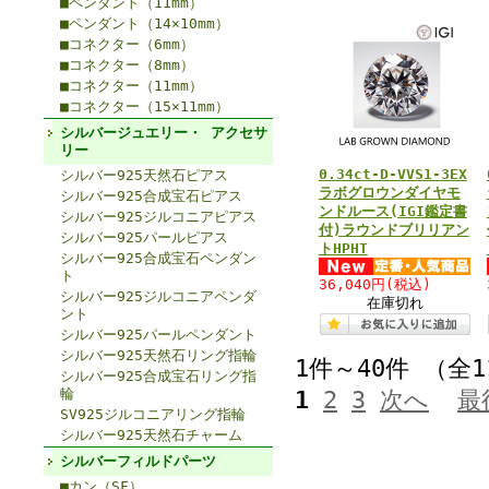
■ペンダント（11mm）
■ペンダント（14×10mm）
■コネクター（6mm）
■コネクター（8mm）
■コネクター（11mm）
■コネクター（15×11mm）
シルバージュエリー・ アクセサ
リー
0.34ct-D-VVS1-3EX
シルバー925天然石ピアス
ラボグロウンダイヤモ
シルバー925合成宝石ピアス
ンドルース(IGI鑑定書
シルバー925ジルコニアピアス
付)ラウンドブリリアン
シルバー925パールピアス
トHPHT
シルバー925合成宝石ペンダン
ト
36,040円
(税込)
シルバー925ジルコニアペンダ
在庫切れ
ント
シルバー925パールペンダント
シルバー925天然石リング指輪
1件～40件 （全
シルバー925合成宝石リング指
輪
1
2
3
次へ
最
SV925ジルコニアリング指輪
シルバー925天然石チャーム
シルバーフィルドパーツ
■カン（SF）