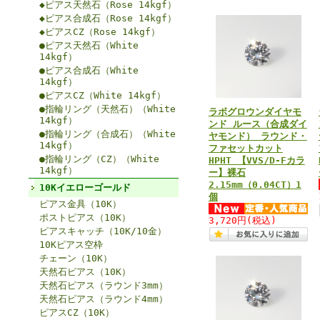
◆ピアス天然石（Rose 14kgf）
◆ピアス合成石（Rose 14kgf）
◆ピアスCZ（Rose 14kgf）
●ピアス天然石（White
14kgf）
●ピアス合成石（White
14kgf）
●ピアスCZ（White 14kgf）
●指輪リング（天然石）（White
ラボグロウンダイヤモ
14kgf）
ンド ルース（合成ダイ
●指輪リング（合成石）（White
ヤモンド） ラウンド・
14kgf）
ファセットカット
●指輪リング（CZ）（White
HPHT 【VVS/D-Fカラ
14kgf）
ー】裸石
2.15mm（0.04CT）1
10Kイエローゴールド
個
ピアス金具（10K）
ポストピアス（10K）
3,720円
(税込)
ピアスキャッチ（10K/10金）
10Kピアス空枠
チェーン（10K）
天然石ピアス（10K）
天然石ピアス（ラウンド3mm）
天然石ピアス（ラウンド4mm）
ピアスCZ（10K）