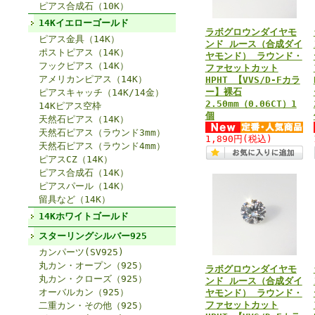
ピアス合成石（10K）
14Kイエローゴールド
ラボグロウンダイヤモ
ピアス金具（14K）
ンド ルース（合成ダイ
ポストピアス（14K）
ヤモンド） ラウンド・
フックピアス（14K）
ファセットカット
アメリカンピアス（14K）
HPHT 【VVS/D-Fカラ
ー】裸石
ピアスキャッチ（14K/14金）
2.50mm（0.06CT）1
14Kピアス空枠
個
天然石ピアス（14K）
天然石ピアス（ラウンド3mm）
1,890円
(税込)
天然石ピアス（ラウンド4mm）
ピアスCZ（14K）
ピアス合成石（14K）
ピアスパール（14K）
留具など（14K）
14Kホワイトゴールド
スターリングシルバー925
カンパーツ(SV925)
丸カン・オープン（925）
ラボグロウンダイヤモ
丸カン・クローズ（925）
ンド ルース（合成ダイ
オーバルカン（925）
ヤモンド） ラウンド・
ファセットカット
二重カン・その他（925）