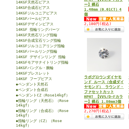
14KGF天然石ピアス
ー】裸石
14KGF合成石ピアス
1.40mm（0.01CT）4
14KGFジルコニアピアス
個
14KGFパールピアス
2,180円
(税込)
14KGFデザインピアス
14KGF 指輪リングパーツ
14KGF天然石リング指輪
14KGF合成宝石リング指輪
14KGFジルコニアリング指輪
14KGFパールリング指輪
14KGF デザインリング 指輪
14KGFモアサナイトリング指輪
14KGFバングル・腕輪
14KGFブレスレット
ラボグロウンダイヤモ
14KGF フープピアス
ンド ルース（合成ダイ
◆ペンダント天然石
ヤモンド） ラウンド・
◆ペンダント合成石
ファセットカット
◆ペンダントCZ（Rose14kgf）
HPHT 【VVS/D-Fカラ
◆指輪リング（天然石）（Rose
ー】裸石 1.80mm3個
14kgf）
◆指輪リング（合成石）（Rose
2,270円
(税込)
14kgf）
◆指輪リング（CZ）（Rose
14kgf）