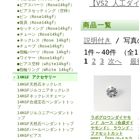
【VS2 人工
◆ピアスパーツ（Rose14kgf）
◆ピアスセッティング（空枠）
◆ピン（Rose14kgf）
◆留具（Rose14kgf）
商品一覧
◆セッティング（Rose14kgf）
◆チェーン（Rose14kgf）
説明付き
/ 写真
◆ネックレス（Rose 14kgf）
◆チューブ（Rose14kgf）
1件～40件 （全
◆指輪パーツ（Rose 14kgf）
◆ワイヤー（Rose14kgf）
1
2
3
次へ
最
●ピアス空枠（white14kgf）
●指輪リング（White 14kgf）
14KGF アクセサリー
14KGF天然石ネックレス
14KGFジルコニアネックレス
14KGFネックレスチェーン
14KGF合成宝石ペンダントトッ
プ
14KGFジルコニアペンダントト
ラボグロウンダイヤモ
ップ
ンド ルース（合成ダイ
14KGF天然石ペンダントトップ
ヤモンド） ラウンド・
14KGFパールペンダントトップ
ファセットカット
14KGFピアス
HPHT 【VVS/D-Fカラ