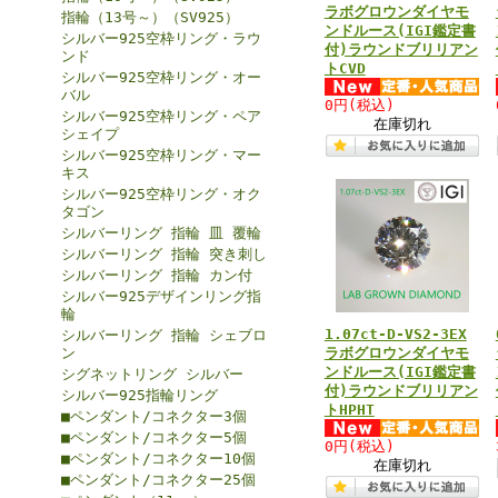
ラボグロウンダイヤモ
指輪（13号～）（SV925）
ンドルース(IGI鑑定書
シルバー925空枠リング・ラウ
付)ラウンドブリリアン
ンド
トCVD
シルバー925空枠リング・オー
バル
0円
(税込)
シルバー925空枠リング・ペア
在庫切れ
シェイプ
シルバー925空枠リング・マー
キス
シルバー925空枠リング・オク
タゴン
シルバーリング 指輪 皿 覆輪
シルバーリング 指輪 突き刺し
シルバーリング 指輪 カン付
シルバー925デザインリング指
輪
1.07ct-D-VS2-3EX
シルバーリング 指輪 シェブロ
ン
ラボグロウンダイヤモ
ンドルース(IGI鑑定書
シグネットリング シルバー
付)ラウンドブリリアン
シルバー925指輪リング
トHPHT
■ペンダント/コネクター3個
■ペンダント/コネクター5個
0円
(税込)
■ペンダント/コネクター10個
在庫切れ
■ペンダント/コネクター25個