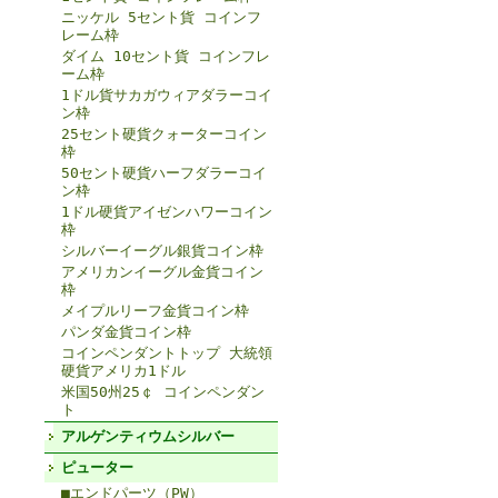
ニッケル 5セント貨 コインフ
レーム枠
ダイム 10セント貨 コインフレ
ーム枠
1ドル貨サカガウィアダラーコイ
ン枠
25セント硬貨クォーターコイン
枠
50セント硬貨ハーフダラーコイ
ン枠
1ドル硬貨アイゼンハワーコイン
枠
シルバーイーグル銀貨コイン枠
アメリカンイーグル金貨コイン
枠
メイプルリーフ金貨コイン枠
パンダ金貨コイン枠
コインペンダントトップ 大統領
硬貨アメリカ1ドル
米国50州25￠ コインペンダン
ト
アルゲンティウムシルバー
ピューター
■エンドパーツ（PW）