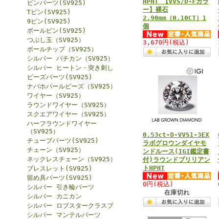
HPHT 【VVS/D-Fカラ
ピンパーツ(SV925)
ー】裸石
Tピン(SV925)
2.90mm（0.10CT）1
9ピン(SV925)
個
ボールピン(SV925)
つぶし玉（SV925）
3,670円
(税込)
ボールチップ（SV925）
シルバー バチカン（SV925）
シルバー ヒートン・突き刺し
ビーズパーツ(SV925)
ナバホパールビーズ（SV925）
ワイヤー（SV925）
ラウンドワイヤー（SV925）
スクエアワイヤー（SV925）
ハーフラウンドワイヤー
（SV925）
0.53ct-D-VVS1-3EX
チューブパーツ(SV925)
ラボグロウンダイヤモ
チェーン（SV925）
ンドルース(IGI鑑定書
ネックレスチェーン（SV925）
付)ラウンドブリリアン
トHPHT
ブレスレット(SV925)
留め具パーツ(SV925)
0円
(税込)
シルバー 引き輪パーツ
在庫切れ
シルバー カニカン
シルバー ロブスタークラスプ
シルバー マンテルパーツ