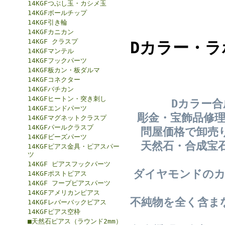
14KGFつぶし玉・カシメ玉
14KGFボールチップ
14KGF引き輪
14KGFカニカン
14KGF クラスプ
Dカラー・
14KGFマンテル
14KGFフックパーツ
14KGF板カン・板ダルマ
14KGFコネクター
14KGFバチカン
14KGFヒートン・突き刺し
Dカラー
14KGFエンドパーツ
彫金・宝飾品修
14KGFマグネットクラスプ
14KGFパールクラスプ
問屋価格で卸売
14KGFビーズパーツ
天然石・合成宝
14KGFピアス金具・ピアスパー
ツ
14KGF ピアスフックパーツ
ダイヤモンドのカ
14KGFポストピアス
14KGF フープピアスパーツ
14KGFアメリカンピアス
不純物を全く含ま
14KGFレバーバックピアス
14KGFピアス空枠
■天然石ピアス（ラウンド2mm）