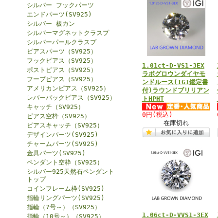
シルバー フックパーツ
エンドパーツ(SV925)
シルバー 板カン
シルバーマグネットクラスプ
シルバーパールクラスプ
ピアスパーツ（SV925）
フックピアス（SV925）
1.01ct-D-VS1-3EX
ポストピアス（SV925）
ラボグロウンダイヤモ
フープピアス（SV925）
ンドルース(IGI鑑定書
アメリカンピアス（SV925）
付)ラウンドブリリアン
レバーバックピアス（SV925）
トHPHT
キャッチ（SV925）
0円
(税込)
ピアス空枠（SV925）
在庫切れ
ピアスキャッチ（SV925）
デザインパーツ(SV925)
チャームパーツ(SV925)
金具パーツ(SV925)
ペンダント空枠（SV925）
シルバー925天然石ペンダント
トップ
コインフレーム枠(SV925)
指輪リングパーツ(SV925)
指輪（7号～）（SV925）
1.06ct-D-VVS1-3EX
指輪（10号～）（SV925）