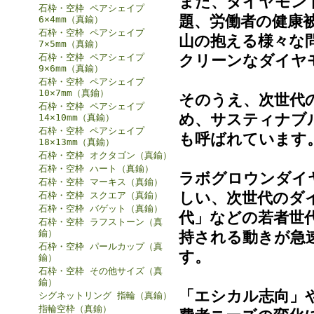
また、ダイヤモン
石枠・空枠 ペアシェイプ
題、労働者の健康
6×4mm（真鍮）
石枠・空枠 ペアシェイプ
山の抱える様々な
7×5mm（真鍮）
クリーンなダイヤ
石枠・空枠 ペアシェイプ
9×6mm（真鍮）
石枠・空枠 ペアシェイプ
10×7mm（真鍮）
そのうえ、次世代
石枠・空枠 ペアシェイプ
め、サスティナブル・ダ
14×10mm（真鍮）
石枠・空枠 ペアシェイプ
も呼ばれています
18×13mm（真鍮）
石枠・空枠 オクタゴン（真鍮）
石枠・空枠 ハート（真鍮）
ラボグロウンダイ
石枠・空枠 マーキス（真鍮）
しい、次世代のダ
石枠・空枠 スクエア（真鍮）
石枠・空枠 バゲット（真鍮）
代」などの若者世
石枠・空枠 ラフストーン（真
鍮）
持される動きが急
石枠・空枠 パールカップ（真
す。
鍮）
石枠・空枠 その他サイズ（真
鍮）
「エシカル志向」
シグネットリング 指輪（真鍮）
指輪空枠（真鍮）