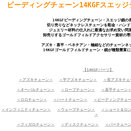
ビーディングチェーン14KGFスエッ
14KGFビーディングチェーン・スエッジ鎖の
切り売りなどネックレスチェーンを彫金・ハンド
ジュエリー材料の仕入れに最適なお求め安い問
卸売りするゴールドフィルドアクセサリー資材の専
アズキ・喜平・ベネチアン・極細などのチェーンネ
14KGFゴールドフィルドチェーン・鎖が種類豊富
【14KGFパーツ】
＜アズキチェーン＞
＜平アズキチェーン＞
＜長アズキチェ
＜オーバルチェーン＞
＜ロープチェーン＞
＜喜平チェーン
＜ロロチェーン＞
＜ハートチェーン＞
＜ビーディングチェ
＜インフィニティチェーン＞
＜ウェーブチェーン＞
＜ショート＆ロ
＞
＜フィガロチェーン＞
＜ディスクチェーン＞
＜バーチェー