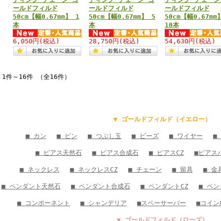
ールドフィルド
ールドフィルド
ールドフィルド
50cm【幅0.67mm】 1
50cm【幅0.67mm】 5
50cm【幅0.67mm
本
本
10本
6,050円
(税込)
28,750円
(税込)
54,630円
(税込)
1件～16件 （全16件）
▼ ゴールドフィルド（イエロー）
■ カン
■ ピン
■ つぶし玉
■ ビーズ
■ ワイヤー
■
■ ピアス天然石
■ ピアス合成石
■ ピアスCZ
■ピアス
■ ネックレス
■ ネックレスCZ
■ チェーン
■ 留具
■ 金
■ ペンダント天然石
■ ペンダント合成石
■ ペンダントCZ
■ ペ
■ コンポーネント
■ シャンデリア
■スペーサーバー
■コイン
▼ ゴールドフィルド（ローズ）