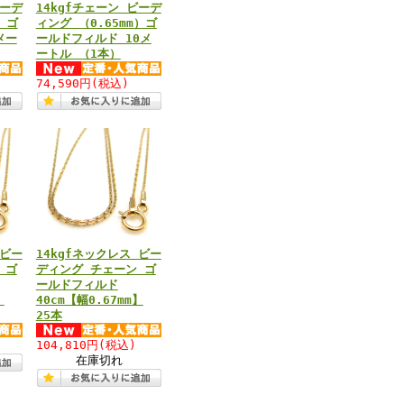
ビーデ
14kgfチェーン ビーデ
）ゴ
ィング （0.65mm）ゴ
メー
ールドフィルド 10メ
ートル （1本）
74,590円
(税込)
 ビー
14kgfネックレス ビー
 ゴ
ディング チェーン ゴ
ールドフィルド
】
40cm【幅0.67mm】
25本
104,810円
(税込)
在庫切れ