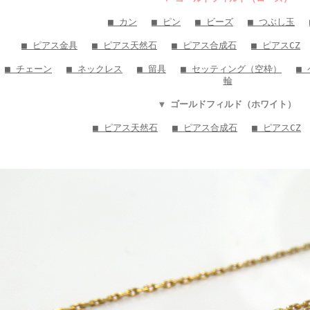
■ カン
■ ピン
■ ビーズ
■ つぶし玉
■ ピアス金具
■ ピアス天然石
■ ピアス合成石
■ ピアスCZ
■ チェーン
■ ネックレス
■ 留具
■ セッティング（空枠）
■
輪
▼ ゴールドフィルド（ホワイト）
■ ピアス天然石
■ ピアス合成石
■ ピアスCZ