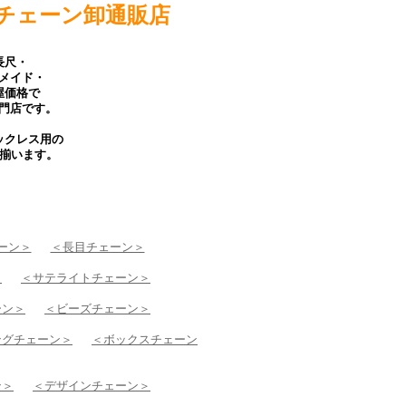
ジチェーン卸通販店
長尺・
メイド・
屋価格で
門店です。
ックレス用の
に揃います。
ーン＞
＜長目チェーン＞
＞
＜サテライトチェーン＞
ーン＞
＜ビーズチェーン＞
ングチェーン＞
＜ボックスチェーン
ン＞
＜デザインチェーン＞