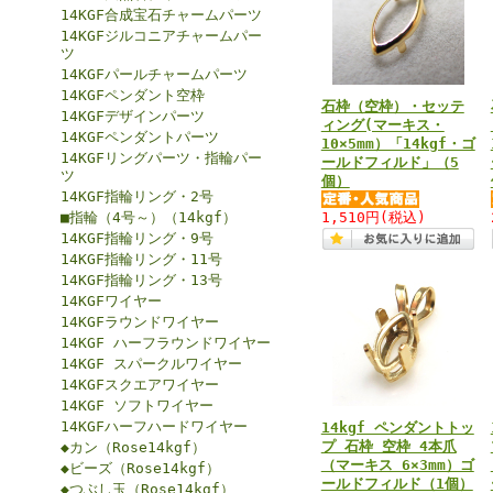
14KGF合成宝石チャームパーツ
14KGFジルコニアチャームパー
ツ
14KGFパールチャームパーツ
14KGFペンダント空枠
石枠（空枠）・セッテ
14KGFデザインパーツ
ィング(マーキス・
14KGFペンダントパーツ
10×5mm）「14kgf・ゴ
14KGFリングパーツ・指輪パー
ールドフィルド」（5
ツ
個）
14KGF指輪リング・2号
■指輪（4号～）（14kgf）
1,510円
(税込)
14KGF指輪リング・9号
14KGF指輪リング・11号
14KGF指輪リング・13号
14KGFワイヤー
14KGFラウンドワイヤー
14KGF ハーフラウンドワイヤー
14KGF スパークルワイヤー
14KGFスクエアワイヤー
14KGF ソフトワイヤー
14KGFハーフハードワイヤー
14kgf ペンダントトッ
プ 石枠 空枠 4本爪
◆カン（Rose14kgf）
（マーキス 6×3mm）ゴ
◆ビーズ（Rose14kgf）
ールドフィルド（1個）
◆つぶし玉（Rose14kgf）