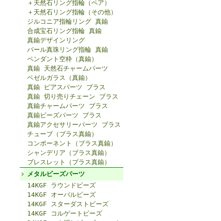
＋天然石リング指輪（ペア）
＋天然石リング指輪（その他）
ジルコニア指輪リング 真鍮
合成宝石リング指輪 真鍮
真鍮デザインリング
パール真珠リング指輪 真鍮
ペンダント空枠（真鍮）
真鍮 天然石チャームパーツ
ベゼルガラス（真鍮）
真鍮 ピアスパーツ ブラス
真鍮 切り売りチェーン ブラス
真鍮チャームパーツ ブラス
真鍮ビーズパーツ ブラス
真鍮アクセサリーパーツ ブラス
チューブ（ブラス真鍮）
コンポーネント（ブラス真鍮）
シャンデリア（ブラス真鍮）
ブレスレット（ブラス真鍮）
メタルビーズパーツ
14KGF ラウンドビーズ
14KGF オーバルビーズ
14KGF スターダストビーズ
14KGF コルゲートビーズ