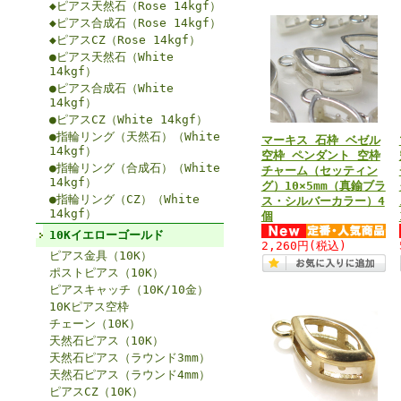
◆ピアス天然石（Rose 14kgf）
◆ピアス合成石（Rose 14kgf）
◆ピアスCZ（Rose 14kgf）
●ピアス天然石（White
14kgf）
●ピアス合成石（White
14kgf）
●ピアスCZ（White 14kgf）
●指輪リング（天然石）（White
マーキス 石枠 ベゼル
14kgf）
空枠 ペンダント 空枠
●指輪リング（合成石）（White
チャーム（セッティン
14kgf）
グ）10×5mm（真鍮ブラ
●指輪リング（CZ）（White
ス・シルバーカラー）4
14kgf）
個
10Kイエローゴールド
2,260円
(税込)
ピアス金具（10K）
ポストピアス（10K）
ピアスキャッチ（10K/10金）
10Kピアス空枠
チェーン（10K）
天然石ピアス（10K）
天然石ピアス（ラウンド3mm）
天然石ピアス（ラウンド4mm）
ピアスCZ（10K）