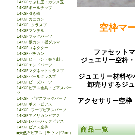
14KGFつぶし玉・カシメ玉
14KGFボールチップ
14KGF引き輪
14KGFカニカン
空枠マ
14KGF クラスプ
14KGFマンテル
14KGFフックパーツ
14KGF板カン・板ダルマ
14KGFコネクター
ファセットマ
14KGFバチカン
ジュエリー空枠
14KGFヒートン・突き刺し
14KGFエンドパーツ
14KGFマグネットクラスプ
ジュエリー材料や
14KGFパールクラスプ
14KGFビーズパーツ
卸売りするジュ
14KGFピアス金具・ピアスパー
ツ
14KGF ピアスフックパーツ
アクセサリー空枠
14KGFポストピアス
14KGF フープピアスパーツ
14KGFアメリカンピアス
14KGFレバーバックピアス
14KGFピアス空枠
商品一覧
■天然石ピアス（ラウンド2mm）