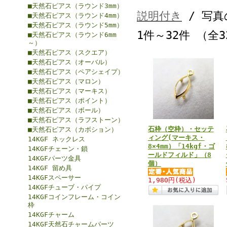
■天然石ピアス（ラウンド3mm）
説明付き
/ 写真
■天然石ピアス（ラウンド4mm）
■天然石ピアス（ラウンド5mm）
1件～32件 （全
■天然石ピアス（ラウンド6mm
～）
■天然石ピアス（スクエア）
■天然石ピアス（オーバル）
■天然石ピアス（ペアシェイプ）
■天然石ピアス（マロン）
■天然石ピアス（マーキス）
■天然石ピアス（ポイント）
■天然石ピアス（ボール）
■天然石ピアス（ラフストーン）
石枠（空枠）・セッテ
■天然石ピアス（カボション）
ィング(マーキス・
14KGF ネックレス
8×4mm）「14kgf・ゴ
14KGFチェーン・鎖
ールドフィルド」（8
14KGFパーツ金具
個）
14KGF 留め具
14KGFスペーサー
1,980円
(税込)
14KGFチューブ・パイプ
14KGFコインフレーム・コイン
枠
14KGFチャーム
14KGF天然石チャームパーツ