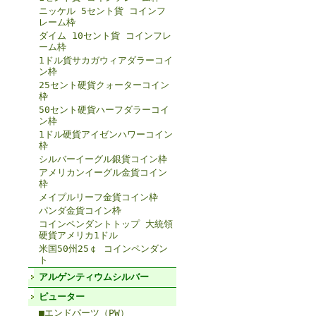
ニッケル 5セント貨 コインフ
レーム枠
ダイム 10セント貨 コインフレ
ーム枠
1ドル貨サカガウィアダラーコイ
ン枠
25セント硬貨クォーターコイン
枠
50セント硬貨ハーフダラーコイ
ン枠
1ドル硬貨アイゼンハワーコイン
枠
シルバーイーグル銀貨コイン枠
アメリカンイーグル金貨コイン
枠
メイプルリーフ金貨コイン枠
パンダ金貨コイン枠
コインペンダントトップ 大統領
硬貨アメリカ1ドル
米国50州25￠ コインペンダン
ト
アルゲンティウムシルバー
ピューター
■エンドパーツ（PW）