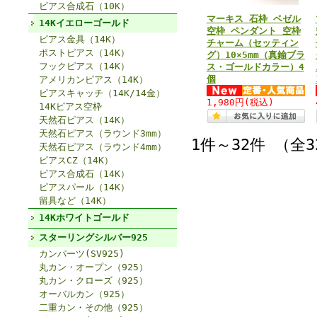
ピアス合成石（10K）
マーキス 石枠 ベゼル
14Kイエローゴールド
空枠 ペンダント 空枠
ピアス金具（14K）
チャーム（セッティン
ポストピアス（14K）
グ）10×5mm（真鍮ブラ
フックピアス（14K）
ス・ゴールドカラー）4
個
アメリカンピアス（14K）
ピアスキャッチ（14K/14金）
1,980円
(税込)
14Kピアス空枠
天然石ピアス（14K）
天然石ピアス（ラウンド3mm）
1件～32件 （全
天然石ピアス（ラウンド4mm）
ピアスCZ（14K）
ピアス合成石（14K）
ピアスパール（14K）
留具など（14K）
14Kホワイトゴールド
スターリングシルバー925
カンパーツ(SV925)
丸カン・オープン（925）
丸カン・クローズ（925）
オーバルカン（925）
二重カン・その他（925）