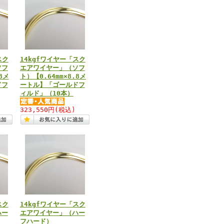
スク
14kgfワイヤー「スク
ソフ
エアワイヤー」（ソフ
8メ
ト）【0.64mm×8.8メ
ドフ
ートル】「ゴールドフ
ィルド」（10本）
323,550円
(税込)
スク
14kgfワイヤー「スク
ハー
エアワイヤー」（ハー
フハード）