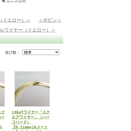
■ ピアス空枠
（イエロー）＞
＜ボビン＞
ルワイヤー（イエロー）＞
並び順：
スク
14kgfワイヤー「スク
ハー
エアワイヤー」（ハー
フハード）
ート
【0.51mm×16メート