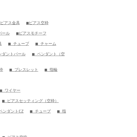
 ピアス金具
■ピアス空枠
パール
■ピアスモチーフ
具
■ チューブ
■ チャーム
ンダントパール
■ ペンダント（空
枠
■ ブレスレット
■ 指輪
■ ワイヤー
■ ピアスセッティング（空枠）
 ペンダントCZ
■ チューブ
■ 指