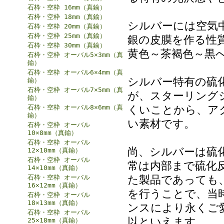
石枠・空枠 16mm（真鍮）
石枠・空枠 18mm（真鍮）
シルバーには空気
石枠・空枠 20mm（真鍮）
石枠・空枠 25mm（真鍮）
銀の皮膜を作る性
石枠・空枠 30mm（真鍮）
黄色～茶褐色～黒
石枠・空枠 オーバル5×3mm（真
鍮）
石枠・空枠 オーバル6×4mm（真
シルバー特有の硫
鍮）
石枠・空枠 オーバル7×5mm（真
が、スターリング
鍮）
くいことから、ア
石枠・空枠 オーバル8×6mm（真
鍮）
い素材です。
石枠・空枠 オーバル
10×8mm（真鍮）
石枠・空枠 オーバル
尚、シルバーは硫
12×10mm（真鍮）
石枠・空枠 オーバル
常は内部まで硫化
14×10mm（真鍮）
た製品であっても
石枠・空枠 オーバル
16×12mm（真鍮）
を行うことで、当
石枠・空枠 オーバル
18×13mm（真鍮）
ンスにより永くご
石枠・空枠 オーバル
以といえます。
25×18mm（真鍮）