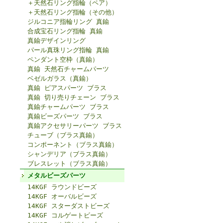
＋天然石リング指輪（ペア）
＋天然石リング指輪（その他）
ジルコニア指輪リング 真鍮
合成宝石リング指輪 真鍮
真鍮デザインリング
パール真珠リング指輪 真鍮
ペンダント空枠（真鍮）
真鍮 天然石チャームパーツ
ベゼルガラス（真鍮）
真鍮 ピアスパーツ ブラス
真鍮 切り売りチェーン ブラス
真鍮チャームパーツ ブラス
真鍮ビーズパーツ ブラス
真鍮アクセサリーパーツ ブラス
チューブ（ブラス真鍮）
コンポーネント（ブラス真鍮）
シャンデリア（ブラス真鍮）
ブレスレット（ブラス真鍮）
メタルビーズパーツ
14KGF ラウンドビーズ
14KGF オーバルビーズ
14KGF スターダストビーズ
14KGF コルゲートビーズ