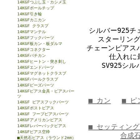
14KGFつぶし玉・カシメ玉
14KGFボールチップ
14KGF引き輪
14KGFカニカン
14KGF クラスプ
シルバー925
14KGFマンテル
14KGFフックパーツ
スターリング
14KGF板カン・板ダルマ
チェーンピアス
14KGFコネクター
仕入れに
14KGFバチカン
14KGFヒートン・突き刺し
SV925
14KGFエンドパーツ
14KGFマグネットクラスプ
14KGFパールクラスプ
14KGFビーズパーツ
14KGFピアス金具・ピアスパー
ツ
■ カン
■ ピ
14KGF ピアスフックパーツ
14KGFポストピアス
14KGF フープピアスパーツ
14KGFアメリカンピアス
■ セッティン
14KGFレバーバックピアス
14KGFピアス空枠
合成
■天然石ピアス（ラウンド2mm）