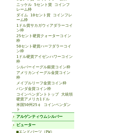
ニッケル 5セント貨 コインフ
レーム枠
ダイム 10セント貨 コインフレ
ーム枠
1ドル貨サカガウィアダラーコイ
ン枠
25セント硬貨クォーターコイン
枠
50セント硬貨ハーフダラーコイ
ン枠
1ドル硬貨アイゼンハワーコイン
枠
シルバーイーグル銀貨コイン枠
アメリカンイーグル金貨コイン
枠
メイプルリーフ金貨コイン枠
パンダ金貨コイン枠
コインペンダントトップ 大統領
硬貨アメリカ1ドル
米国50州25￠ コインペンダン
ト
アルゲンティウムシルバー
ピューター
■エンドパーツ（PW）