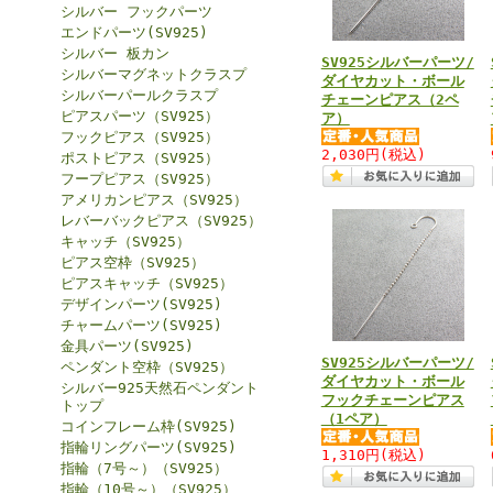
シルバー フックパーツ
エンドパーツ(SV925)
シルバー 板カン
SV925シルバーパーツ/
シルバーマグネットクラスプ
ダイヤカット・ボール
シルバーパールクラスプ
チェーンピアス（2ペ
ピアスパーツ（SV925）
ア）
フックピアス（SV925）
2,030円
(税込)
ポストピアス（SV925）
フープピアス（SV925）
アメリカンピアス（SV925）
レバーバックピアス（SV925）
キャッチ（SV925）
ピアス空枠（SV925）
ピアスキャッチ（SV925）
デザインパーツ(SV925)
チャームパーツ(SV925)
金具パーツ(SV925)
SV925シルバーパーツ/
ペンダント空枠（SV925）
ダイヤカット・ボール
シルバー925天然石ペンダント
フックチェーンピアス
トップ
（1ペア）
コインフレーム枠(SV925)
指輪リングパーツ(SV925)
1,310円
(税込)
指輪（7号～）（SV925）
指輪（10号～）（SV925）