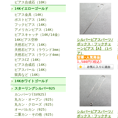
ピアス合成石（10K）
14Kイエローゴールド
ピアス金具（14K）
ポストピアス（14K）
フックピアス（14K）
アメリカンピアス（14K）
ピアスキャッチ（14K/14金）
14Kピアス空枠
シルバーピアスパーツ/
ボックス・フックチェ
天然石ピアス（14K）
ーンピアス【A】（1ペ
天然石ピアス（ラウンド3mm）
ア）
天然石ピアス（ラウンド4mm）
ピアスCZ（14K）
1,580円
(税込)
ピアス合成石（14K）
ピアスパール（14K）
留具など（14K）
14Kホワイトゴールド
スターリングシルバー925
カンパーツ(SV925)
丸カン・オープン（925）
丸カン・クローズ（925）
オーバルカン（925）
シルバーピアスパーツ/
二重カン・その他（925）
ボックス・フックチェ