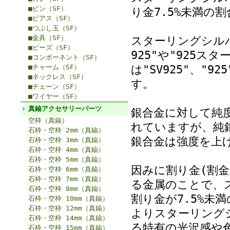
■ピン（SF）
り金7.5%未満の
■ピアス（SF）
■つぶし玉（SF）
■金具（SF）
スターリングシル
■ビーズ（SF）
925"や"925
■コンポーネント（SF）
は"SV925"、"92
■チャーム（SF）
■ネックレス（SF）
す。
■チェーン（SF）
■ワイヤー（SF）
真鍮アクセサリーパーツ
銀合金に対して純度
空枠（真鍮）
れていますが、純
石枠・空枠 2mm（真鍮）
銀合金は強度を上
石枠・空枠 3mm（真鍮）
石枠・空枠 4mm（真鍮）
石枠・空枠 5mm（真鍮）
因みに割り金(割
石枠・空枠 6mm（真鍮）
石枠・空枠 7mm（真鍮）
る金属のことで、
石枠・空枠 8mm（真鍮）
割り金が7.5%未
石枠・空枠 10mm（真鍮）
石枠・空枠 12mm（真鍮）
よりスターリング
石枠・空枠 14mm（真鍮）
る特有の光沢感や
石枠・空枠 15mm（真鍮）