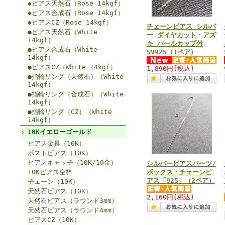
◆ピアス天然石（Rose 14kgf）
◆ピアス合成石（Rose 14kgf）
◆ピアスCZ（Rose 14kgf）
チェーンピアス シルバ
●ピアス天然石（White
ー ダイヤカット・アズ
14kgf）
キ パールカップ付
●ピアス合成石（White
SV925（1ペア）
14kgf）
●ピアスCZ（White 14kgf）
1,890円
(税込)
●指輪リング（天然石）（White
14kgf）
●指輪リング（合成石）（White
14kgf）
●指輪リング（CZ）（White
14kgf）
10Kイエローゴールド
ピアス金具（10K）
ポストピアス（10K）
ピアスキャッチ（10K/10金）
シルバーピアスパーツ/
10Kピアス空枠
ボックス・チェーンピ
アス「925」（2ペア）
チェーン（10K）
天然石ピアス（10K）
2,160円
(税込)
天然石ピアス（ラウンド3mm）
天然石ピアス（ラウンド4mm）
ピアスCZ（10K）