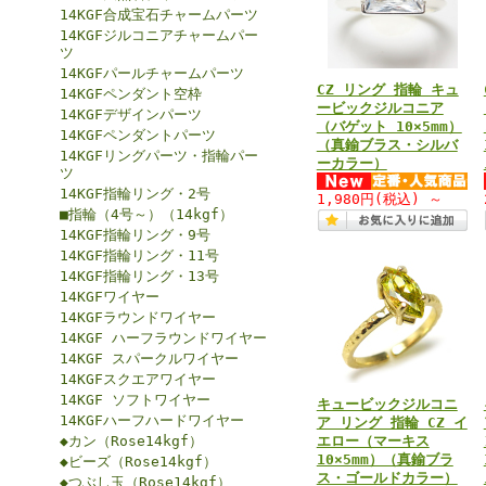
14KGF合成宝石チャームパーツ
14KGFジルコニアチャームパー
ツ
14KGFパールチャームパーツ
CZ リング 指輪 キュ
14KGFペンダント空枠
ービックジルコニア
14KGFデザインパーツ
（バゲット 10×5mm）
14KGFペンダントパーツ
（真鍮ブラス・シルバ
14KGFリングパーツ・指輪パー
ーカラー）
ツ
14KGF指輪リング・2号
1,980円
(税込)
～
■指輪（4号～）（14kgf）
14KGF指輪リング・9号
14KGF指輪リング・11号
14KGF指輪リング・13号
14KGFワイヤー
14KGFラウンドワイヤー
14KGF ハーフラウンドワイヤー
14KGF スパークルワイヤー
14KGFスクエアワイヤー
14KGF ソフトワイヤー
キュービックジルコニ
14KGFハーフハードワイヤー
ア リング 指輪 CZ イ
◆カン（Rose14kgf）
エロー（マーキス
10×5mm）（真鍮ブラ
◆ビーズ（Rose14kgf）
ス・ゴールドカラー）
◆つぶし玉（Rose14kgf）