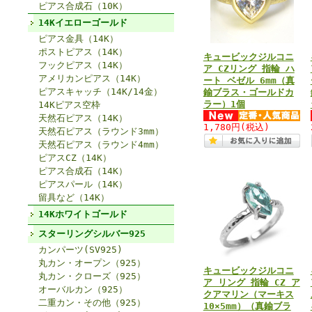
ピアス合成石（10K）
14Kイエローゴールド
ピアス金具（14K）
ポストピアス（14K）
キュービックジルコニ
フックピアス（14K）
ア CZリング 指輪 ハ
アメリカンピアス（14K）
ート ベゼル 6mm（真
ピアスキャッチ（14K/14金）
鍮ブラス・ゴールドカ
ラー）1個
14Kピアス空枠
天然石ピアス（14K）
1,780円
(税込)
天然石ピアス（ラウンド3mm）
天然石ピアス（ラウンド4mm）
ピアスCZ（14K）
ピアス合成石（14K）
ピアスパール（14K）
留具など（14K）
14Kホワイトゴールド
スターリングシルバー925
カンパーツ(SV925)
丸カン・オープン（925）
キュービックジルコニ
丸カン・クローズ（925）
ア リング 指輪 CZ ア
オーバルカン（925）
クアマリン（マーキス
二重カン・その他（925）
10×5mm）（真鍮ブラ