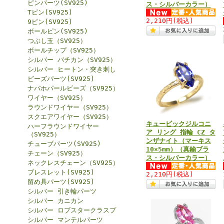
ピンパーツ(SV925)
ス・シルバーカラー）
Tピン(SV925)
2,210円
(税込)
9ピン(SV925)
ボールピン(SV925)
つぶし玉（SV925）
ボールチップ（SV925）
シルバー バチカン（SV925）
シルバー ヒートン・突き刺し
ビーズパーツ(SV925)
ナバホパールビーズ（SV925）
ワイヤー（SV925）
ラウンドワイヤー（SV925）
スクエアワイヤー（SV925）
キュービックジルコニ
ハーフラウンドワイヤー
ア リング 指輪 CZ タ
（SV925）
ンザナイト（マーキス
チューブパーツ(SV925)
10×5mm）（真鍮ブラ
チェーン（SV925）
ス・シルバーカラー）
ネックレスチェーン（SV925）
ブレスレット(SV925)
2,210円
(税込)
留め具パーツ(SV925)
シルバー 引き輪パーツ
シルバー カニカン
シルバー ロブスタークラスプ
シルバー マンテルパーツ