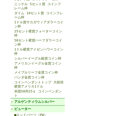
ニッケル 5セント貨 コインフ
レーム枠
ダイム 10セント貨 コインフレ
ーム枠
1ドル貨サカガウィアダラーコイ
ン枠
25セント硬貨クォーターコイン
枠
50セント硬貨ハーフダラーコイ
ン枠
1ドル硬貨アイゼンハワーコイン
枠
シルバーイーグル銀貨コイン枠
アメリカンイーグル金貨コイン
枠
メイプルリーフ金貨コイン枠
パンダ金貨コイン枠
コインペンダントトップ 大統領
硬貨アメリカ1ドル
米国50州25￠ コインペンダン
ト
アルゲンティウムシルバー
ピューター
■エンドパーツ（PW）