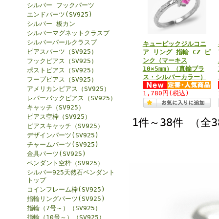
シルバー フックパーツ
エンドパーツ(SV925)
シルバー 板カン
シルバーマグネットクラスプ
シルバーパールクラスプ
キュービックジルコニ
ピアスパーツ（SV925）
ア リング 指輪 CZ ピ
ンク（マーキス
フックピアス（SV925）
10×5mm）（真鍮ブラ
ポストピアス（SV925）
ス・シルバーカラー）
フープピアス（SV925）
アメリカンピアス（SV925）
1,780円
(税込)
レバーバックピアス（SV925）
キャッチ（SV925）
ピアス空枠（SV925）
1件～38件 （全
ピアスキャッチ（SV925）
デザインパーツ(SV925)
チャームパーツ(SV925)
金具パーツ(SV925)
ペンダント空枠（SV925）
シルバー925天然石ペンダント
トップ
コインフレーム枠(SV925)
指輪リングパーツ(SV925)
指輪（7号～）（SV925）
指輪（10号～）（SV925）