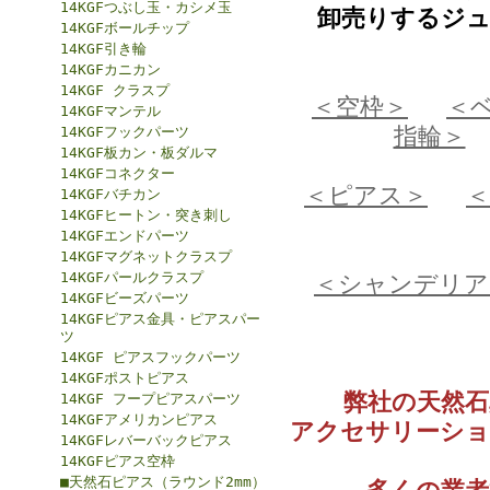
14KGFつぶし玉・カシメ玉
卸売りするジュ
14KGFボールチップ
14KGF引き輪
14KGFカニカン
14KGF クラスプ
＜空枠＞
＜
14KGFマンテル
指輪＞
14KGFフックパーツ
14KGF板カン・板ダルマ
14KGFコネクター
＜ピアス＞
14KGFバチカン
14KGFヒートン・突き刺し
14KGFエンドパーツ
14KGFマグネットクラスプ
14KGFパールクラスプ
＜シャンデリア
14KGFビーズパーツ
14KGFピアス金具・ピアスパー
ツ
14KGF ピアスフックパーツ
14KGFポストピアス
弊社の天然
14KGF フープピアスパーツ
14KGFアメリカンピアス
アクセサリーショ
14KGFレバーバックピアス
14KGFピアス空枠
■天然石ピアス（ラウンド2mm）