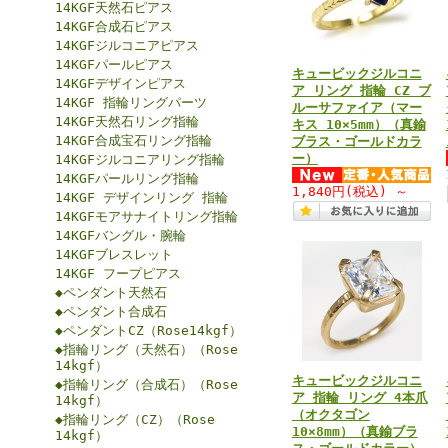
14KGF天然石ピアス
14KGF合成石ピアス
14KGFジルコニアピアス
14KGFパールピアス
キュービックジルコニ
14KGFデザインピアス
ア リング 指輪 CZ ブ
14KGF 指輪リングパーツ
ルーサファイア（マー
14KGF天然石リング指輪
キス 10×5mm）（真鍮
14KGF合成宝石リング指輪
ブラス・ゴールドカラ
ー）
14KGFジルコニアリング指輪
14KGFパールリング指輪
1,840円
(税込)
～
14KGF デザインリング 指輪
14KGFモアサナイトリング指輪
14KGFバングル・腕輪
14KGFブレスレット
14KGF フープピアス
◆ペンダント天然石
◆ペンダント合成石
◆ペンダントCZ（Rose14kgf）
◆指輪リング（天然石）（Rose
14kgf）
キュービックジルコニ
◆指輪リング（合成石）（Rose
ア 指輪 リング 4本爪
14kgf）
（オクタゴン
◆指輪リング（CZ）（Rose
10×8mm）（真鍮ブラ
14kgf）