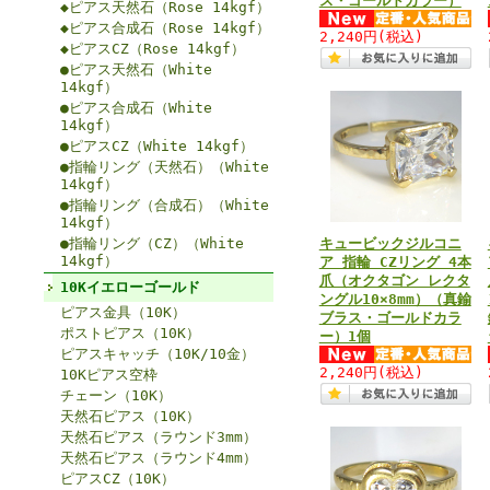
ス・ゴールドカラー）
◆ピアス天然石（Rose 14kgf）
◆ピアス合成石（Rose 14kgf）
2,240円
(税込)
◆ピアスCZ（Rose 14kgf）
●ピアス天然石（White
14kgf）
●ピアス合成石（White
14kgf）
●ピアスCZ（White 14kgf）
●指輪リング（天然石）（White
14kgf）
●指輪リング（合成石）（White
14kgf）
●指輪リング（CZ）（White
キュービックジルコニ
14kgf）
ア 指輪 CZリング 4本
爪（オクタゴン レクタ
10Kイエローゴールド
ングル10×8mm）（真鍮
ピアス金具（10K）
ブラス・ゴールドカラ
ポストピアス（10K）
ー）1個
ピアスキャッチ（10K/10金）
2,240円
(税込)
10Kピアス空枠
チェーン（10K）
天然石ピアス（10K）
天然石ピアス（ラウンド3mm）
天然石ピアス（ラウンド4mm）
ピアスCZ（10K）