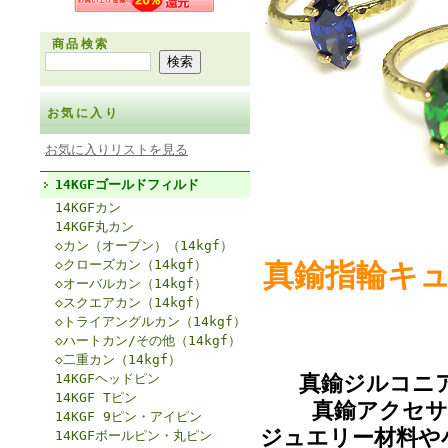
商品検索
お気に入り
お気に入りリストを見る
14KGFゴールドフィルド
14KGFカン
14KGF丸カン
◇カン（オープン）（14kgf）
◇クローズカン（14kgf）
真鍮指輪キ
◇オーバルカン（14kgf）
◇スクエアカン（14kgf）
◇トライアングルカン（14kgf）
◇ハートカン/その他（14kgf）
◇二重カン（14kgf）
14KGFヘッドピン
真鍮ジルコニ
14KGF Tピン
真鍮アクセサ
14KGF 9ピン・アイピン
ジュエリー材料や
14KGFボールピン・丸ピン