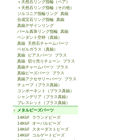
＋天然石リング指輪（ペア）
＋天然石リング指輪（その他）
ジルコニア指輪リング 真鍮
合成宝石リング指輪 真鍮
真鍮デザインリング
パール真珠リング指輪 真鍮
ペンダント空枠（真鍮）
真鍮 天然石チャームパーツ
ベゼルガラス（真鍮）
真鍮 ピアスパーツ ブラス
真鍮 切り売りチェーン ブラス
真鍮チャームパーツ ブラス
真鍮ビーズパーツ ブラス
真鍮アクセサリーパーツ ブラス
チューブ（ブラス真鍮）
コンポーネント（ブラス真鍮）
シャンデリア（ブラス真鍮）
ブレスレット（ブラス真鍮）
メタルビーズパーツ
14KGF ラウンドビーズ
14KGF オーバルビーズ
14KGF スターダストビーズ
14KGF コルゲートビーズ