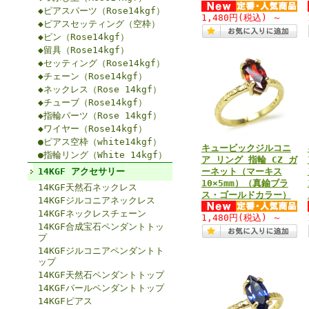
◆ピアスパーツ（Rose14kgf）
1,480円
(税込)
～
◆ピアスセッティング（空枠）
◆ピン（Rose14kgf）
◆留具（Rose14kgf）
◆セッティング（Rose14kgf）
◆チェーン（Rose14kgf）
◆ネックレス（Rose 14kgf）
◆チューブ（Rose14kgf）
◆指輪パーツ（Rose 14kgf）
◆ワイヤー（Rose14kgf）
●ピアス空枠（white14kgf）
キュービックジルコニ
●指輪リング（White 14kgf）
ア リング 指輪 CZ ガ
14KGF アクセサリー
ーネット（マーキス
10×5mm）（真鍮ブラ
14KGF天然石ネックレス
ス・ゴールドカラー）
14KGFジルコニアネックレス
14KGFネックレスチェーン
1,480円
(税込)
～
14KGF合成宝石ペンダントトッ
プ
14KGFジルコニアペンダントト
ップ
14KGF天然石ペンダントトップ
14KGFパールペンダントトップ
14KGFピアス