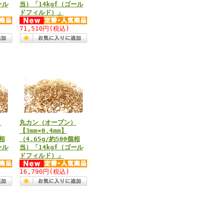
ール
当）「14kgf（ゴール
ドフィルド）」
71,510円
(税込)
）
丸カン（オープン）
【3mm×0.4mm】
個相
（4.65g/約500個相
ール
当）「14kgf（ゴール
ドフィルド）」
16,790円
(税込)