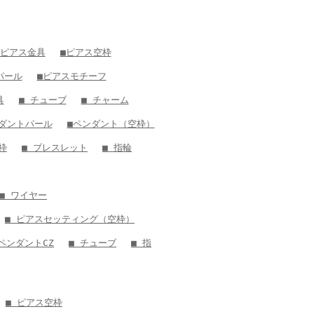
 ピアス金具
■ピアス空枠
パール
■ピアスモチーフ
具
■ チューブ
■ チャーム
ンダントパール
■ペンダント（空枠）
枠
■ ブレスレット
■ 指輪
■ ワイヤー
■ ピアスセッティング（空枠）
 ペンダントCZ
■ チューブ
■ 指
■ ピアス空枠