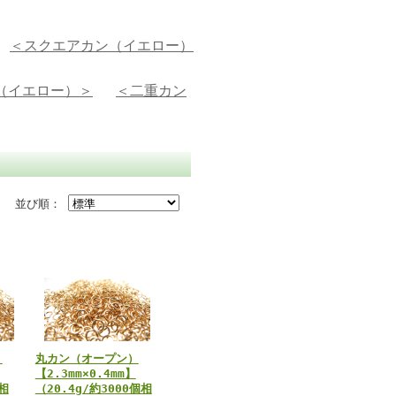
＜スクエアカン（イエロー）
（イエロー）＞
＜二重カン
並び順：
）
丸カン（オープン）
【2.3mm×0.4mm】
個相
（20.4g/約3000個相