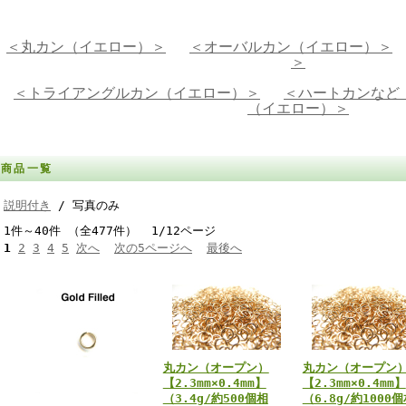
＜丸カン（イエロー）＞
＜オーバルカン（イエロー）＞
＞
＜トライアングルカン（イエロー）＞
＜ハートカンなど
（イエロー）＞
商品一覧
説明付き
/ 写真のみ
1件～40件 （全477件） 1/12ページ
1
2
3
4
5
次へ
次の5ページへ
最後へ
丸カン（オープン）
丸カン（オープン
【2.3mm×0.4mm】
【2.3mm×0.4mm】
（3.4g/約500個相
（6.8g/約1000