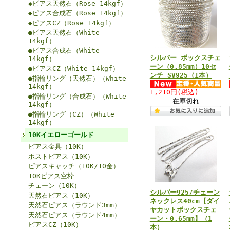
◆ピアス天然石（Rose 14kgf）
◆ピアス合成石（Rose 14kgf）
◆ピアスCZ（Rose 14kgf）
●ピアス天然石（White
14kgf）
●ピアス合成石（White
シルバー ボックスチェ
14kgf）
ーン（0.85mm）10セ
●ピアスCZ（White 14kgf）
ンチ SV925（1本）
●指輪リング（天然石）（White
14kgf）
1,210円
(税込)
●指輪リング（合成石）（White
在庫切れ
14kgf）
●指輪リング（CZ）（White
14kgf）
10Kイエローゴールド
ピアス金具（10K）
ポストピアス（10K）
ピアスキャッチ（10K/10金）
10Kピアス空枠
チェーン（10K）
シルバー925/チェーン
天然石ピアス（10K）
ネックレス40cm【ダイ
天然石ピアス（ラウンド3mm）
ヤカットボックスチェ
天然石ピアス（ラウンド4mm）
ーン・0.65mm】（1
ピアスCZ（10K）
本）