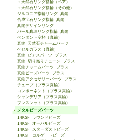
＋天然石リング指輪（ペア）
＋天然石リング指輪（その他）
ジルコニア指輪リング 真鍮
合成宝石リング指輪 真鍮
真鍮デザインリング
パール真珠リング指輪 真鍮
ペンダント空枠（真鍮）
真鍮 天然石チャームパーツ
ベゼルガラス（真鍮）
真鍮 ピアスパーツ ブラス
真鍮 切り売りチェーン ブラス
真鍮チャームパーツ ブラス
真鍮ビーズパーツ ブラス
真鍮アクセサリーパーツ ブラス
チューブ（ブラス真鍮）
コンポーネント（ブラス真鍮）
シャンデリア（ブラス真鍮）
ブレスレット（ブラス真鍮）
メタルビーズパーツ
14KGF ラウンドビーズ
14KGF オーバルビーズ
14KGF スターダストビーズ
14KGF コルゲートビーズ