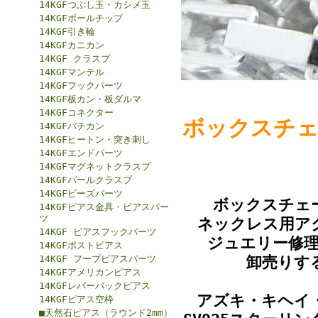
14KGFつぶし玉・カシメ玉
14KGFボールチップ
14KGF引き輪
14KGFカニカン
14KGF クラスプ
14KGFマンテル
14KGFフックパーツ
14KGF板カン・板ダルマ
14KGFコネクター
ボックスチェー
14KGFバチカン
14KGFヒートン・突き刺し
14KGFエンドパーツ
14KGFマグネットクラスプ
14KGFパールクラスプ
14KGFビーズパーツ
ボックスチェ
14KGFピアス金具・ピアスパー
ツ
ネックレス用ア
14KGF ピアスフックパーツ
ジュエリー修
14KGFポストピアス
14KGF フープピアスパーツ
卸売りす
14KGFアメリカンピアス
14KGFレバーバックピアス
アズキ・キヘイ
14KGFピアス空枠
■天然石ピアス（ラウンド2mm）