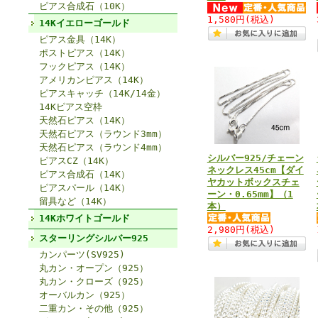
ピアス合成石（10K）
1,580円
(税込)
14Kイエローゴールド
ピアス金具（14K）
ポストピアス（14K）
フックピアス（14K）
アメリカンピアス（14K）
ピアスキャッチ（14K/14金）
14Kピアス空枠
天然石ピアス（14K）
天然石ピアス（ラウンド3mm）
天然石ピアス（ラウンド4mm）
シルバー925/チェーン
ピアスCZ（14K）
ネックレス45cm【ダイ
ピアス合成石（14K）
ヤカットボックスチェ
ピアスパール（14K）
ーン・0.65mm】（1
留具など（14K）
本）
14Kホワイトゴールド
2,980円
(税込)
スターリングシルバー925
カンパーツ(SV925)
丸カン・オープン（925）
丸カン・クローズ（925）
オーバルカン（925）
二重カン・その他（925）