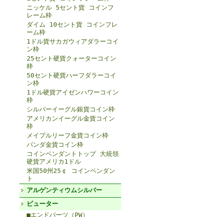
ニッケル 5セント貨 コインフ
レーム枠
ダイム 10セント貨 コインフレ
ーム枠
1ドル貨サカガウィアダラーコイ
ン枠
25セント硬貨クォーターコイン
枠
50セント硬貨ハーフダラーコイ
ン枠
1ドル硬貨アイゼンハワーコイン
枠
シルバーイーグル銀貨コイン枠
アメリカンイーグル金貨コイン
枠
メイプルリーフ金貨コイン枠
パンダ金貨コイン枠
コインペンダントトップ 大統領
硬貨アメリカ1ドル
米国50州25￠ コインペンダン
ト
アルゲンティウムシルバー
ピューター
■エンドパーツ（PW）