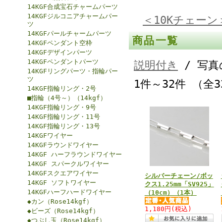
14KGF合成宝石チャームパーツ
14KGFジルコニアチャームパー
＜10Kチェーン
ツ
14KGFパールチャームパーツ
商品一覧
14KGFペンダント空枠
14KGFデザインパーツ
14KGFペンダントパーツ
説明付き
/ 写真
14KGFリングパーツ・指輪パー
ツ
1件～32件 （全
14KGF指輪リング・2号
■指輪（4号～）（14kgf）
14KGF指輪リング・9号
14KGF指輪リング・11号
14KGF指輪リング・13号
14KGFワイヤー
14KGFラウンドワイヤー
14KGF ハーフラウンドワイヤー
14KGF スパークルワイヤー
14KGFスクエアワイヤー
シルバーチェーン/ボッ
14KGF ソフトワイヤー
クス1.25mm「SV925」
14KGFハーフハードワイヤー
（10cm）（1本）
◆カン（Rose14kgf）
1,180円
(税込)
◆ビーズ（Rose14kgf）
◆つぶし玉（Rose14kgf）