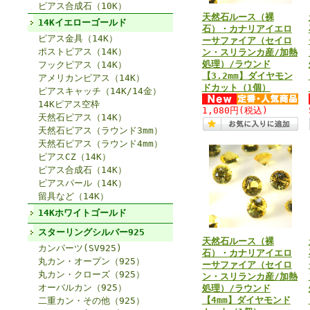
ピアス合成石（10K）
天然石ルース（裸
14Kイエローゴールド
石）・カナリアイエロ
ピアス金具（14K）
ーサファイア（セイロ
ポストピアス（14K）
ン・スリランカ産/加熱
処理）/ラウンド
フックピアス（14K）
【3.2mm】ダイヤモン
アメリカンピアス（14K）
ドカット（1個）
ピアスキャッチ（14K/14金）
14Kピアス空枠
1,080円
(税込)
天然石ピアス（14K）
天然石ピアス（ラウンド3mm）
天然石ピアス（ラウンド4mm）
ピアスCZ（14K）
ピアス合成石（14K）
ピアスパール（14K）
留具など（14K）
14Kホワイトゴールド
スターリングシルバー925
天然石ルース（裸
カンパーツ(SV925)
石）・カナリアイエロ
丸カン・オープン（925）
ーサファイア（セイロ
丸カン・クローズ（925）
ン・スリランカ産/加熱
オーバルカン（925）
処理）/ラウンド
【4mm】ダイヤモンド
二重カン・その他（925）