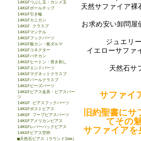
14KGFつぶし玉・カシメ玉
天然サファイア裸
14KGFボールチップ
14KGF引き輪
14KGFカニカン
お求め安い卸問屋
14KGF クラスプ
14KGFマンテル
14KGFフックパーツ
ジュエリ
14KGF板カン・板ダルマ
イエローサファ
14KGFコネクター
14KGFバチカン
14KGFヒートン・突き刺し
天然石サ
14KGFエンドパーツ
14KGFマグネットクラスプ
14KGFパールクラスプ
14KGFビーズパーツ
14KGFピアス金具・ピアスパー
サファイ
ツ
14KGF ピアスフックパーツ
14KGFポストピアス
旧約聖書にサ
14KGF フープピアスパーツ
てその
14KGFアメリカンピアス
14KGFレバーバックピアス
サファイアを
14KGFピアス空枠
■天然石ピアス（ラウンド2mm）