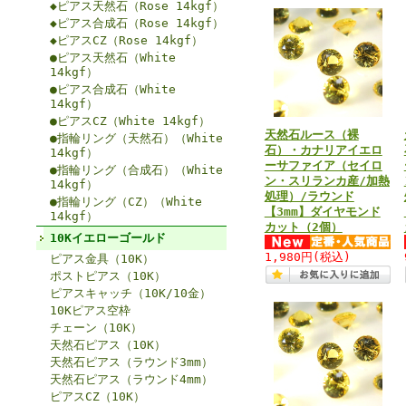
◆ピアス天然石（Rose 14kgf）
◆ピアス合成石（Rose 14kgf）
◆ピアスCZ（Rose 14kgf）
●ピアス天然石（White
14kgf）
●ピアス合成石（White
14kgf）
●ピアスCZ（White 14kgf）
天然石ルース（裸
●指輪リング（天然石）（White
石）・カナリアイエロ
14kgf）
ーサファイア（セイロ
●指輪リング（合成石）（White
ン・スリランカ産/加熱
14kgf）
処理）/ラウンド
●指輪リング（CZ）（White
【3mm】ダイヤモンド
14kgf）
カット（2個）
10Kイエローゴールド
1,980円
(税込)
ピアス金具（10K）
ポストピアス（10K）
ピアスキャッチ（10K/10金）
10Kピアス空枠
チェーン（10K）
天然石ピアス（10K）
天然石ピアス（ラウンド3mm）
天然石ピアス（ラウンド4mm）
ピアスCZ（10K）