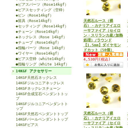
◆ピアスパーツ（Rose14kgf）
◆ピアスセッティング（空枠）
◆ピン（Rose14kgf）
◆留具（Rose14kgf）
天然石ルース（裸
石）・カナリアイエロ
◆セッティング（Rose14kgf）
ーサファイア（セイロ
◆チェーン（Rose14kgf）
ン・スリランカ産/加熱
◆ネックレス（Rose 14kgf）
処理）/ラウンド
◆チューブ（Rose14kgf）
【1.5mm】ダイヤモン
◆指輪パーツ（Rose 14kgf）
ドカット（50個）
◆ワイヤー（Rose14kgf）
●ピアス空枠（white14kgf）
4,530円
(税込)
●指輪リング（White 14kgf）
14KGF アクセサリー
14KGF天然石ネックレス
14KGFジルコニアネックレス
14KGFネックレスチェーン
14KGF合成宝石ペンダントトッ
プ
14KGFジルコニアペンダントト
ップ
天然石ルース（裸
14KGF天然石ペンダントトップ
石）・カナリアイエロ
14KGFパールペンダントトップ
ーサファイア（セイロ
14KGFピアス
ン・スリランカ産/加熱