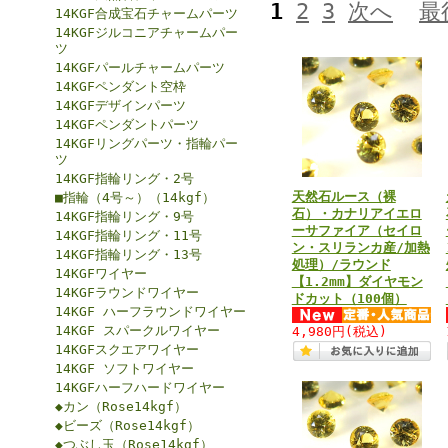
1
2
3
次へ
最
14KGF合成宝石チャームパーツ
14KGFジルコニアチャームパー
ツ
14KGFパールチャームパーツ
14KGFペンダント空枠
14KGFデザインパーツ
14KGFペンダントパーツ
14KGFリングパーツ・指輪パー
ツ
14KGF指輪リング・2号
天然石ルース（裸
■指輪（4号～）（14kgf）
石）・カナリアイエロ
14KGF指輪リング・9号
ーサファイア（セイロ
14KGF指輪リング・11号
ン・スリランカ産/加熱
14KGF指輪リング・13号
処理）/ラウンド
14KGFワイヤー
【1.2mm】ダイヤモン
14KGFラウンドワイヤー
ドカット（100個）
14KGF ハーフラウンドワイヤー
14KGF スパークルワイヤー
4,980円
(税込)
14KGFスクエアワイヤー
14KGF ソフトワイヤー
14KGFハーフハードワイヤー
◆カン（Rose14kgf）
◆ビーズ（Rose14kgf）
◆つぶし玉（Rose14kgf）