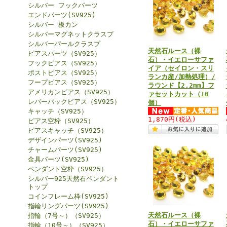
シルバー フックパーツ
エンドパーツ(SV925)
シルバー 板カン
シルバーマグネットクラスプ
シルバーパールクラスプ
天然石ルース（裸
ピアスパーツ（SV925）
石）・イエローサファ
フックピアス（SV925）
イア（セイロン・スリ
ポストピアス（SV925）
ランカ産/加熱処理）/
フープピアス（SV925）
ラウンド【2.2mm】フ
アメリカンピアス（SV925）
ァセットカット（10
レバーバックピアス（SV925）
個）
キャッチ（SV925）
1,870円
(税込)
ピアス空枠（SV925）
ピアスキャッチ（SV925）
デザインパーツ(SV925)
チャームパーツ(SV925)
金具パーツ(SV925)
ペンダント空枠（SV925）
シルバー925天然石ペンダント
トップ
コインフレーム枠(SV925)
指輪リングパーツ(SV925)
天然石ルース（裸
指輪（7号～）（SV925）
石）・イエローサファ
指輪（10号～）（SV925）