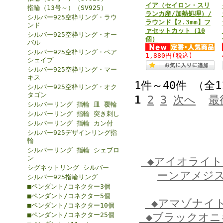
イア（セイロン・スリ
指輪（13号～）（SV925）
ランカ産/加熱処理）/
シルバー925空枠リング・ラウ
ラウンド【2.3mm】フ
ンド
ァセットカット（10
シルバー925空枠リング・オー
個）
バル
シルバー925空枠リング・ペア
1,880円
(税込)
シェイプ
シルバー925空枠リング・マー
キス
1件～40件 （全
シルバー925空枠リング・オク
タゴン
1
2
3
次へ
最
シルバーリング 指輪 皿 覆輪
シルバーリング 指輪 突き刺し
シルバーリング 指輪 カン付
シルバー925デザインリング指
輪
シルバーリング 指輪 シェブロ
ン
◆アイオライ
シグネットリング シルバー
ーンアメジ
シルバー925指輪リング
■ペンダント/コネクター3個
■ペンダント/コネクター5個
◆アマゾナイ
■ペンダント/コネクター10個
■ペンダント/コネクター25個
◆ブラックオ