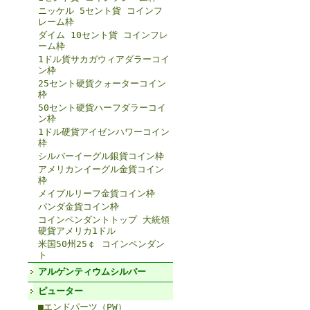
ニッケル 5セント貨 コインフ
レーム枠
ダイム 10セント貨 コインフレ
ーム枠
1ドル貨サカガウィアダラーコイ
ン枠
25セント硬貨クォーターコイン
枠
50セント硬貨ハーフダラーコイ
ン枠
1ドル硬貨アイゼンハワーコイン
枠
シルバーイーグル銀貨コイン枠
アメリカンイーグル金貨コイン
枠
メイプルリーフ金貨コイン枠
パンダ金貨コイン枠
コインペンダントトップ 大統領
硬貨アメリカ1ドル
米国50州25￠ コインペンダン
ト
アルゲンティウムシルバー
ピューター
■エンドパーツ（PW）