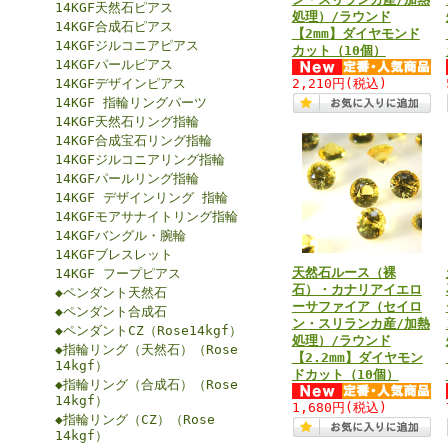
14KGF天然石ピアス
処理）/ラウンド
14KGF合成石ピアス
【2mm】ダイヤモンド
14KGFジルコニアピアス
カット（10個）
14KGFパールピアス
14KGFデザインピアス
2,210円
(税込)
14KGF 指輪リングパーツ
14KGF天然石リング指輪
14KGF合成宝石リング指輪
14KGFジルコニアリング指輪
14KGFパールリング指輪
14KGF デザインリング 指輪
14KGFモアサナイトリング指輪
14KGFバングル・腕輪
14KGFブレスレット
天然石ルース（裸
14KGF フープピアス
石）・カナリアイエロ
◆ペンダント天然石
ーサファイア（セイロ
◆ペンダント合成石
ン・スリランカ産/加熱
◆ペンダントCZ（Rose14kgf）
処理）/ラウンド
◆指輪リング（天然石）（Rose
【2.2mm】ダイヤモン
14kgf）
ドカット（10個）
◆指輪リング（合成石）（Rose
14kgf）
1,680円
(税込)
◆指輪リング（CZ）（Rose
14kgf）