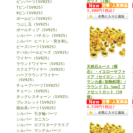
カット（1個）
ピンパーツ(SV925)
Tピン(SV925)
3,980円
(税込)
9ピン(SV925)
ボールピン(SV925)
つぶし玉（SV925）
ボールチップ（SV925）
シルバー バチカン（SV925）
シルバー ヒートン・突き刺し
ビーズパーツ(SV925)
ナバホパールビーズ（SV925）
ワイヤー（SV925）
ラウンドワイヤー（SV925）
天然石ルース（裸
スクエアワイヤー（SV925）
石）・イエローサファ
ハーフラウンドワイヤー
イア（セイロン・スリ
（SV925）
ランカ産/加熱処理）/
チューブパーツ(SV925)
ラウンド【1.5mm】フ
チェーン（SV925）
ァセットカット（50
ネックレスチェーン（SV925）
個）
ブレスレット(SV925)
4,530円
(税込)
留め具パーツ(SV925)
シルバー 引き輪パーツ
シルバー カニカン
シルバー ロブスタークラスプ
シルバー マンテルパーツ