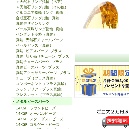
＋天然石リング指輪（ペア）
＋天然石リング指輪（その他）
ジルコニア指輪リング 真鍮
合成宝石リング指輪 真鍮
真鍮デザインリング
パール真珠リング指輪 真鍮
ペンダント空枠（真鍮）
真鍮 天然石チャームパーツ
ベゼルガラス（真鍮）
真鍮 ピアスパーツ ブラス
真鍮 切り売りチェーン ブラス
真鍮チャームパーツ ブラス
真鍮ビーズパーツ ブラス
真鍮アクセサリーパーツ ブラス
チューブ（ブラス真鍮）
コンポーネント（ブラス真鍮）
シャンデリア（ブラス真鍮）
ブレスレット（ブラス真鍮）
メタルビーズパーツ
14KGF ラウンドビーズ
14KGF オーバルビーズ
14KGF スターダストビーズ
14KGF コルゲートビーズ