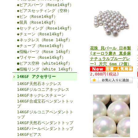
◆ピアスパーツ（Rose14kgf）
◆ピアスセッティング（空枠）
◆ピン（Rose14kgf）
◆留具（Rose14kgf）
◆セッティング（Rose14kgf）
◆チェーン（Rose14kgf）
◆ネックレス（Rose 14kgf）
◆チューブ（Rose14kgf）
花珠 貝パール 日本製
◆指輪パーツ（Rose 14kgf）
(オーロラ磨き 真多麻
◆ワイヤー（Rose14kgf）
ナチュラルブルーグレ
●ピアス空枠（white14kgf）
ー) 片穴 6mm（7個）
●指輪リング（White 14kgf）
2,080円
(税込)
14KGF アクセサリー
14KGF天然石ネックレス
14KGFジルコニアネックレス
14KGFネックレスチェーン
14KGF合成宝石ペンダントトッ
プ
14KGFジルコニアペンダントト
ップ
14KGF天然石ペンダントトップ
14KGFパールペンダントトップ
14KGFピアス