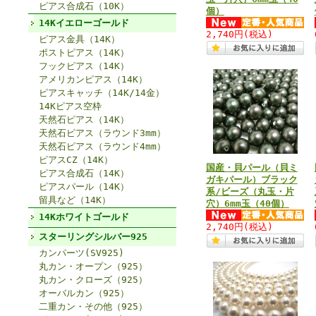
ピアス合成石（10K）
個）
14Kイエローゴールド
2,740円
(税込)
ピアス金具（14K）
ポストピアス（14K）
フックピアス（14K）
アメリカンピアス（14K）
ピアスキャッチ（14K/14金）
14Kピアス空枠
天然石ピアス（14K）
天然石ピアス（ラウンド3mm）
天然石ピアス（ラウンド4mm）
ピアスCZ（14K）
国産・貝パール（貝ミ
ピアス合成石（14K）
ガキパール）ブラック
ピアスパール（14K）
系/ビーズ（丸玉・片
留具など（14K）
穴）6mm玉（40個）
14Kホワイトゴールド
2,740円
(税込)
スターリングシルバー925
カンパーツ(SV925)
丸カン・オープン（925）
丸カン・クローズ（925）
オーバルカン（925）
二重カン・その他（925）