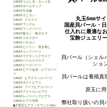
14KGFつぶし玉・カシメ玉
14KGFボールチップ
14KGF引き輪
14KGFカニカン
丸玉6mmサ
14KGF クラスプ
国産貝パール・
14KGFマンテル
14KGFフックパーツ
仕入れに最適な
14KGF板カン・板ダルマ
宝飾ジュエリ
14KGFコネクター
14KGFバチカン
14KGFヒートン・突き刺し
14KGFエンドパーツ
14KGFマグネットクラスプ
貝パール（シェル
14KGFパールクラスプ
ショ
14KGFビーズパーツ
14KGFピアス金具・ピアスパー
ツ
貝パールは養殖真
14KGF ピアスフックパーツ
14KGFポストピアス
14KGF フープピアスパーツ
原玉に用
14KGFアメリカンピアス
14KGFレバーバックピアス
14KGFピアス空枠
弊社取り扱いの貝
■天然石ピアス（ラウンド2mm）