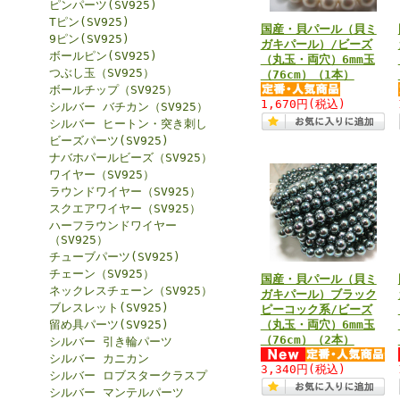
ピンパーツ(SV925)
Tピン(SV925)
国産・貝パール（貝ミ
9ピン(SV925)
ガキパール）/ビーズ
ボールピン(SV925)
（丸玉・両穴）6mm玉
つぶし玉（SV925）
（76cm）（1本）
ボールチップ（SV925）
1,670円
(税込)
シルバー バチカン（SV925）
シルバー ヒートン・突き刺し
ビーズパーツ(SV925)
ナバホパールビーズ（SV925）
ワイヤー（SV925）
ラウンドワイヤー（SV925）
スクエアワイヤー（SV925）
ハーフラウンドワイヤー
（SV925）
チューブパーツ(SV925)
チェーン（SV925）
国産・貝パール（貝ミ
ネックレスチェーン（SV925）
ガキパール）ブラック
ブレスレット(SV925)
ピーコック系/ビーズ
留め具パーツ(SV925)
（丸玉・両穴）6mm玉
（76cm）（2本）
シルバー 引き輪パーツ
シルバー カニカン
3,340円
(税込)
シルバー ロブスタークラスプ
シルバー マンテルパーツ