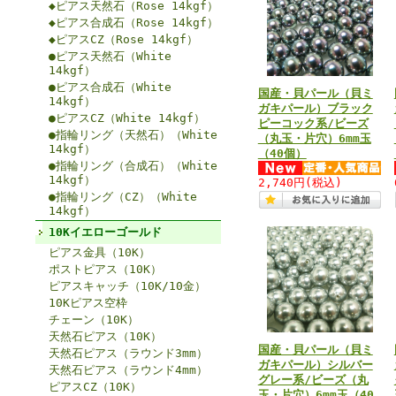
◆ピアス天然石（Rose 14kgf）
◆ピアス合成石（Rose 14kgf）
◆ピアスCZ（Rose 14kgf）
●ピアス天然石（White
14kgf）
●ピアス合成石（White
国産・貝パール（貝ミ
14kgf）
ガキパール）ブラック
●ピアスCZ（White 14kgf）
ピーコック系/ビーズ
●指輪リング（天然石）（White
（丸玉・片穴）6mm玉
14kgf）
（40個）
●指輪リング（合成石）（White
14kgf）
2,740円
(税込)
●指輪リング（CZ）（White
14kgf）
10Kイエローゴールド
ピアス金具（10K）
ポストピアス（10K）
ピアスキャッチ（10K/10金）
10Kピアス空枠
チェーン（10K）
天然石ピアス（10K）
国産・貝パール（貝ミ
天然石ピアス（ラウンド3mm）
ガキパール）シルバー
天然石ピアス（ラウンド4mm）
グレー系/ビーズ（丸
ピアスCZ（10K）
玉・片穴）6mm玉（40