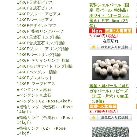
14KGF天然石ピアス
花珠シェルパール（国
14KGF合成石ピアス
産 貝パール 特注品）
14KGFジルコニアピアス
ホワイト（オーロラ上
14KGFパールピアス
磨き）片穴 6mm（25
14KGFデザインピアス
個）
14KGF 指輪リングパーツ
5,840円
(税込)
14KGF天然石リング指輪
在庫切れ
14KGF合成宝石リング指輪
14KGFジルコニアリング指輪
14KGFパールリング指輪
14KGF デザインリング 指輪
14KGFモアサナイトリング指輪
14KGFバングル・腕輪
14KGFブレスレット
14KGF フープピアス
国産・貝パール（貝ミ
◆ペンダント天然石
ガキパール）/ビーズ
◆ペンダント合成石
（丸玉・片穴）6mm玉
◆ペンダントCZ（Rose14kgf）
（50個）
◆指輪リング（天然石）（Rose
3,790円
(税込)
14kgf）
◆指輪リング（合成石）（Rose
14kgf）
◆指輪リング（CZ）（Rose
14kgf）