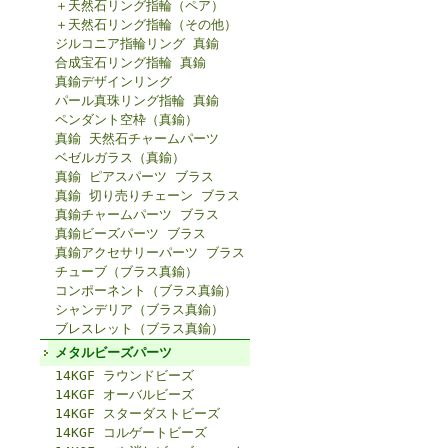
＋天然石リング指輪（ペア）
＋天然石リング指輪（その他）
ジルコニア指輪リング 真鍮
合成宝石リング指輪 真鍮
真鍮デザインリング
パール真珠リング指輪 真鍮
ペンダント空枠（真鍮）
真鍮 天然石チャームパーツ
ベゼルガラス（真鍮）
真鍮 ピアスパーツ ブラス
真鍮 切り売りチェーン ブラス
真鍮チャームパーツ ブラス
真鍮ビーズパーツ ブラス
真鍮アクセサリーパーツ ブラス
チューブ（ブラス真鍮）
コンポーネント（ブラス真鍮）
シャンデリア（ブラス真鍮）
ブレスレット（ブラス真鍮）
メタルビーズパーツ
14KGF ラウンドビーズ
14KGF オーバルビーズ
14KGF スターダストビーズ
14KGF コルゲートビーズ