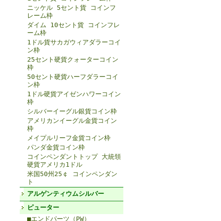
ニッケル 5セント貨 コインフ
レーム枠
ダイム 10セント貨 コインフレ
ーム枠
1ドル貨サカガウィアダラーコイ
ン枠
25セント硬貨クォーターコイン
枠
50セント硬貨ハーフダラーコイ
ン枠
1ドル硬貨アイゼンハワーコイン
枠
シルバーイーグル銀貨コイン枠
アメリカンイーグル金貨コイン
枠
メイプルリーフ金貨コイン枠
パンダ金貨コイン枠
コインペンダントトップ 大統領
硬貨アメリカ1ドル
米国50州25￠ コインペンダン
ト
アルゲンティウムシルバー
ピューター
■エンドパーツ（PW）