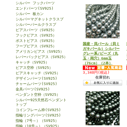
シルバー フックパーツ
エンドパーツ(SV925)
シルバー 板カン
シルバーマグネットクラスプ
シルバーパールクラスプ
ピアスパーツ（SV925）
フックピアス（SV925）
ポストピアス（SV925）
国産・貝パール（貝ミ
フープピアス（SV925）
ガキパール）シルバー
アメリカンピアス（SV925）
グレー系/ビーズ（丸
レバーバックピアス（SV925）
玉・両穴）6mm玉
キャッチ（SV925）
（76cm）（2本）
ピアス空枠（SV925）
3,340円
(税込)
ピアスキャッチ（SV925）
在庫切れ
デザインパーツ(SV925)
チャームパーツ(SV925)
金具パーツ(SV925)
ペンダント空枠（SV925）
シルバー925天然石ペンダント
トップ
コインフレーム枠(SV925)
指輪リングパーツ(SV925)
指輪（7号～）（SV925）
指輪（10号～）（SV925）