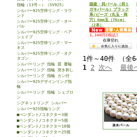
国産・貝パール（貝ミ
指輪（13号～）（SV925）
ガキパール）ブラック
シルバー925空枠リング・ラウ
系/ビーズ（丸玉・両
ンド
穴）6mm玉（76cm）
シルバー925空枠リング・オー
（2本）
バル
シルバー925空枠リング・ペア
3,340円
(税込)
シェイプ
在庫切れ
シルバー925空枠リング・マー
キス
シルバー925空枠リング・オク
1件～40件 （全
タゴン
シルバーリング 指輪 皿 覆輪
1
2
次へ
最後
シルバーリング 指輪 突き刺し
シルバーリング 指輪 カン付
シルバー925デザインリング指
輪
シルバーリング 指輪 シェブロ
ン
シグネットリング シルバー
シルバー925指輪リング
■ペンダント/コネクター3個
■ペンダント/コネクター5個
■ペンダント/コネクター10個
■ペンダント/コネクター25個