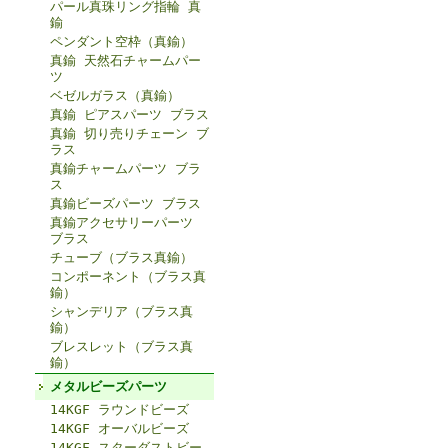
パール真珠リング指輪 真
鍮
ペンダント空枠（真鍮）
真鍮 天然石チャームパー
ツ
ベゼルガラス（真鍮）
真鍮 ピアスパーツ ブラス
真鍮 切り売りチェーン ブ
ラス
真鍮チャームパーツ ブラ
ス
真鍮ビーズパーツ ブラス
真鍮アクセサリーパーツ
ブラス
チューブ（ブラス真鍮）
コンポーネント（ブラス真
鍮）
シャンデリア（ブラス真
鍮）
ブレスレット（ブラス真
鍮）
メタルビーズパーツ
14KGF ラウンドビーズ
14KGF オーバルビーズ
14KGF スターダストビー