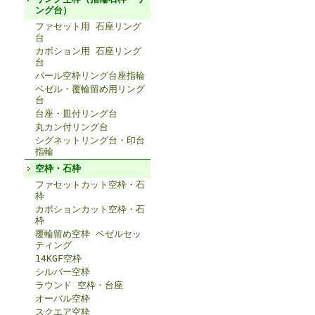
ング台）
ファセット用 石座リング
台
カボション用 石座リング
台
パール空枠リング台座指輪
ベゼル・覆輪留め用リング
台
台座・皿付リング台
丸カン付リング台
シグネットリング台・印台
指輪
空枠・石枠
ファセットカット空枠・石
枠
カボションカット空枠・石
枠
覆輪留め空枠 ベゼルセッ
ティング
14KGF空枠
シルバー空枠
ラウンド 空枠・台座
オーバル空枠
スクエア空枠