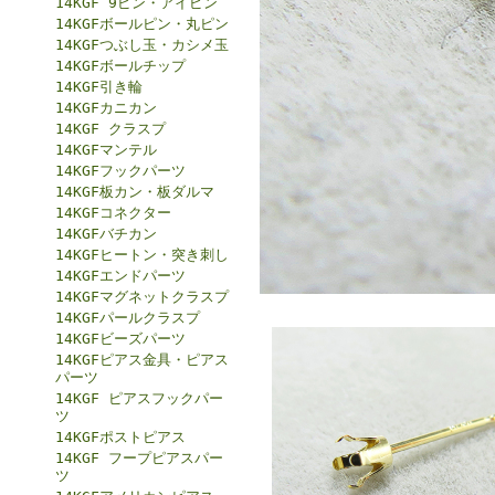
14KGF 9ピン・アイピン
14KGFボールピン・丸ピン
14KGFつぶし玉・カシメ玉
14KGFボールチップ
14KGF引き輪
14KGFカニカン
14KGF クラスプ
14KGFマンテル
14KGFフックパーツ
14KGF板カン・板ダルマ
14KGFコネクター
14KGFバチカン
14KGFヒートン・突き刺し
14KGFエンドパーツ
14KGFマグネットクラスプ
14KGFパールクラスプ
14KGFビーズパーツ
14KGFピアス金具・ピアス
パーツ
14KGF ピアスフックパー
ツ
14KGFポストピアス
14KGF フープピアスパー
ツ