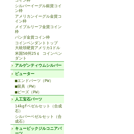
コイン枠
シルバーイーグル銀貨コイ
ン枠
アメリカンイーグル金貨コ
イン枠
メイプルリーフ金貨コイン
枠
パンダ金貨コイン枠
コインペンダントトップ
大統領硬貨アメリカ1ドル
米国50州25￠ コインペン
ダント
アルゲンティウムシルバー
ピューター
■エンドパーツ（PW）
■留具（PW）
■ビーズ（PW）
人工宝石パーツ
14kgfベゼルセット（合成
石）
シルバーベゼルセット（合
成石）
キュービックジルコニアパ
ーツ