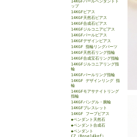
14KGFパールペンダントト
ップ
14KGFピアス
14KGF天然石ピアス
14KGF合成石ピアス
14KGFジルコニアピアス
14KGFパールピアス
14KGFデザインピアス
14KGF 指輪リングパーツ
14KGF天然石リング指輪
14KGF合成宝石リング指輪
14KGFジルコニアリング指
輪
14KGFパールリング指輪
14KGF デザインリング 指
輪
14KGFモアサナイトリング
指輪
14KGFバングル・腕輪
14KGFブレスレット
14KGF フープピアス
◆ペンダント天然石
◆ペンダント合成石
◆ペンダント
CZ（Rose14kgf）