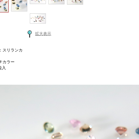
拡大表示
：スリランカ
チカラー
粒入