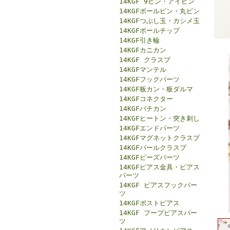
14KGF 9ピン・アイピン
14KGFボールピン・丸ピン
14KGFつぶし玉・カシメ玉
14KGFボールチップ
14KGF引き輪
14KGFカニカン
14KGF クラスプ
14KGFマンテル
14KGFフックパーツ
14KGF板カン・板ダルマ
14KGFコネクター
14KGFバチカン
14KGFヒートン・突き刺し
14KGFエンドパーツ
14KGFマグネットクラスプ
14KGFパールクラスプ
14KGFビーズパーツ
14KGFピアス金具・ピアス
パーツ
14KGF ピアスフックパー
ツ
14KGFポストピアス
14KGF フープピアスパー
ツ