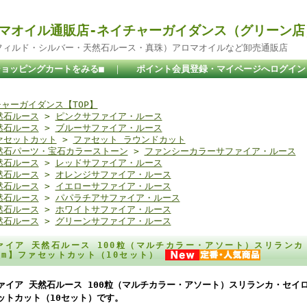
マオイル通販店-ネイチャーガイダンス（グリーン店
ドフィルド・シルバー・天然石ルース・真珠）アロマオイルなど卸売通販店
ショッピングカートをみる■
｜
ポイント会員登録・マイページへログイン
ャーガイダンス【TOP】
然石ルース
>
ピンクサファイア・ルース
然石ルース
>
ブルーサファイア・ルース
ァセットカット
>
ファセット ラウンドカット
然石パーツ・宝石カラーストーン
>
ファンシーカラーサファイア・ルース
然石ルース
>
レッドサファイア・ルース
然石ルース
>
オレンジサファイア・ルース
然石ルース
>
イエローサファイア・ルース
然石ルース
>
パパラチアサファイア・ルース
然石ルース
>
ホワイトサファイア・ルース
然石ルース
>
グリーンサファイア・ルース
ァイア 天然石ルース 100粒（マルチカラー・アソート）スリランカ
2mm】ファセットカット（10セット）
ァイア 天然石ルース 100粒（マルチカラー・アソート）スリランカ・セイロン
ットカット（10セット）です。