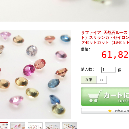
サファイア 天然石ルース
ト）スリランカ・セイロン 
ァセットカット（10セッ
価格:
61,8
購入数:
個
在庫
○