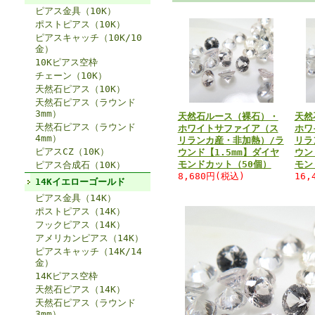
ピアス金具（10K）
ポストピアス（10K）
ピアスキャッチ（10K/10
金）
10Kピアス空枠
チェーン（10K）
天然石ピアス（10K）
天然石ピアス（ラウンド
3mm）
天然石ルース（裸石）・
天然
天然石ピアス（ラウンド
ホワイトサファイア（ス
ホワ
4mm）
リランカ産・非加熱）/ラ
リラ
ピアスCZ（10K）
ウンド【1.5mm】ダイヤ
ウン
モンドカット（50個）
モン
ピアス合成石（10K）
8,680円(税込)
16,
14Kイエローゴールド
ピアス金具（14K）
ポストピアス（14K）
フックピアス（14K）
アメリカンピアス（14K）
ピアスキャッチ（14K/14
金）
14Kピアス空枠
天然石ピアス（14K）
天然石ピアス（ラウンド
3mm）