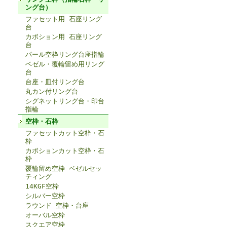
ング台）
ファセット用 石座リング
台
カボション用 石座リング
台
パール空枠リング台座指輪
ベゼル・覆輪留め用リング
台
台座・皿付リング台
丸カン付リング台
シグネットリング台・印台
指輪
空枠・石枠
ファセットカット空枠・石
枠
カボションカット空枠・石
枠
覆輪留め空枠 ベゼルセッ
ティング
14KGF空枠
シルバー空枠
ラウンド 空枠・台座
オーバル空枠
スクエア空枠