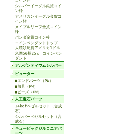
コイン枠
シルバーイーグル銀貨コイ
ン枠
アメリカンイーグル金貨コ
イン枠
メイプルリーフ金貨コイン
枠
パンダ金貨コイン枠
コインペンダントトップ
大統領硬貨アメリカ1ドル
米国50州25￠ コインペン
ダント
アルゲンティウムシルバー
ピューター
■エンドパーツ（PW）
■留具（PW）
■ビーズ（PW）
人工宝石パーツ
14kgfベゼルセット（合成
石）
シルバーベゼルセット（合
成石）
キュービックジルコニアパ
ーツ