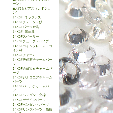
ーン）
■天然石ピアス（カボショ
ン）
14KGF ネックレス
14KGFチェーン・鎖
14KGFパーツ金具
14KGF 留め具
14KGFスペーサー
14KGFチューブ・パイプ
14KGFコインフレーム・コ
イン枠
14KGFチャーム
14KGF天然石チャームパー
ツ
14KGF合成宝石チャームパ
ーツ
14KGFジルコニアチャーム
パーツ
14KGFパールチャームパー
ツ
14KGFペンダント空枠
14KGFデザインパーツ
14KGFペンダントパーツ
14KGFリングパーツ・指輪