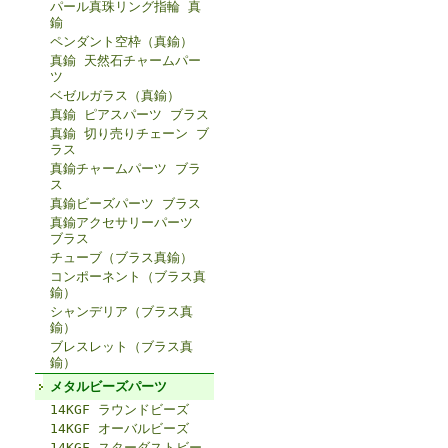
パール真珠リング指輪 真
鍮
ペンダント空枠（真鍮）
真鍮 天然石チャームパー
ツ
ベゼルガラス（真鍮）
真鍮 ピアスパーツ ブラス
真鍮 切り売りチェーン ブ
ラス
真鍮チャームパーツ ブラ
ス
真鍮ビーズパーツ ブラス
真鍮アクセサリーパーツ
ブラス
チューブ（ブラス真鍮）
コンポーネント（ブラス真
鍮）
シャンデリア（ブラス真
鍮）
ブレスレット（ブラス真
鍮）
メタルビーズパーツ
14KGF ラウンドビーズ
14KGF オーバルビーズ
14KGF スターダストビー