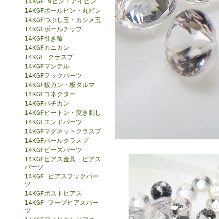
14KGF 9ピン・アイピン
14KGFボールピン・丸ピン
14KGFつぶし玉・カシメ玉
14KGFボールチップ
14KGF引き輪
14KGFカニカン
14KGF クラスプ
14KGFマンテル
14KGFフックパーツ
14KGF板カン・板ダルマ
14KGFコネクター
14KGFバチカン
14KGFヒートン・突き刺し
14KGFエンドパーツ
14KGFマグネットクラスプ
14KGFパールクラスプ
14KGFビーズパーツ
14KGFピアス金具・ピアス
パーツ
14KGF ピアスフックパー
ツ
14KGFポストピアス
14KGF フープピアスパー
ツ