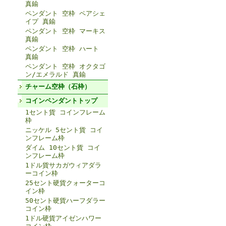
真鍮
ペンダント 空枠 ペアシェ
イプ 真鍮
ペンダント 空枠 マーキス
真鍮
ペンダント 空枠 ハート
真鍮
ペンダント 空枠 オクタゴ
ン/エメラルド 真鍮
チャーム空枠（石枠）
コインペンダントトップ
1セント貨 コインフレーム
枠
ニッケル 5セント貨 コイ
ンフレーム枠
ダイム 10セント貨 コイ
ンフレーム枠
1ドル貨サカガウィアダラ
ーコイン枠
25セント硬貨クォーターコ
イン枠
50セント硬貨ハーフダラー
コイン枠
1ドル硬貨アイゼンハワー