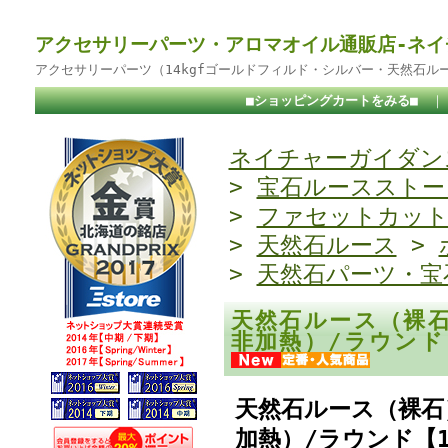
アクセサリーパーツ・アロマオイル通販店-ネイ
アクセサリーパーツ（14kgfゴールドフィルド・シルバー・天然石ル
■ショッピングカートをみる■
ネイチャーガイダンス
>
宝石ルースストー
>
ファセットカッ
>
天然石ルース
>
>
天然石パーツ・宝
天然石ルース（裸
非加熱）/ラウンド
天然石ルース（裸石
加熱）/ラウンド【1