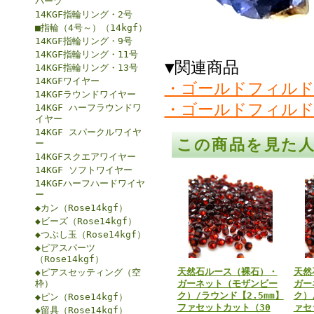
パーツ
14KGF指輪リング・2号
■指輪（4号～）（14kgf）
14KGF指輪リング・9号
14KGF指輪リング・11号
▼関連商品
14KGF指輪リング・13号
14KGFワイヤー
・ゴールドフィルド
14KGFラウンドワイヤー
・ゴールドフィルド
14KGF ハーフラウンドワ
イヤー
14KGF スパークルワイヤ
この商品を見た
ー
14KGFスクエアワイヤー
14KGF ソフトワイヤー
14KGFハーフハードワイヤ
ー
◆カン（Rose14kgf）
◆ビーズ（Rose14kgf）
◆つぶし玉（Rose14kgf）
◆ピアスパーツ
（Rose14kgf）
天然石ルース（裸石）・
天然
◆ピアスセッティング（空
枠）
ガーネット（モザンビー
ガー
ク）/ラウンド【2.5mm】
ク）
◆ピン（Rose14kgf）
ファセットカット（30
ァセ
◆留具（Rose14kgf）