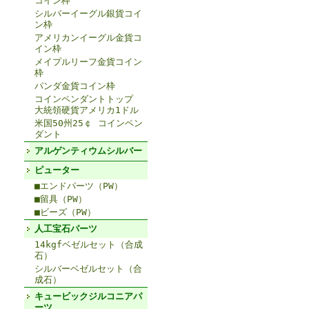
コイン枠
シルバーイーグル銀貨コイ
ン枠
アメリカンイーグル金貨コ
イン枠
メイプルリーフ金貨コイン
枠
パンダ金貨コイン枠
コインペンダントトップ
大統領硬貨アメリカ1ドル
米国50州25￠ コインペン
ダント
アルゲンティウムシルバー
ピューター
■エンドパーツ（PW）
■留具（PW）
■ビーズ（PW）
人工宝石パーツ
14kgfベゼルセット（合成
石）
シルバーベゼルセット（合
成石）
キュービックジルコニアパ
ーツ