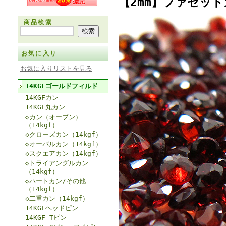
【2mm】ファセット
商品検索
お気に入り
お気に入りリストを見る
14KGFゴールドフィルド
14KGFカン
14KGF丸カン
◇カン（オープン）
（14kgf）
◇クローズカン（14kgf）
◇オーバルカン（14kgf）
◇スクエアカン（14kgf）
◇トライアングルカン
（14kgf）
◇ハートカン/その他
（14kgf）
◇二重カン（14kgf）
14KGFヘッドピン
14KGF Tピン