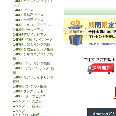
14KGFパールペンダントト
ップ
14KGFピアス
14KGF天然石ピアス
14KGF合成石ピアス
14KGFジルコニアピアス
14KGFパールピアス
14KGFデザインピアス
14KGF 指輪リングパーツ
14KGF天然石リング指輪
14KGF合成宝石リング指輪
14KGFジルコニアリング指
輪
14KGFパールリング指輪
14KGF デザインリング 指
輪
14KGFモアサナイトリング
指輪
14KGFバングル・腕輪
14KGFブレスレット
14KGF フープピアス
◆ペンダント天然石
◆ペンダント合成石
◆ペンダント
CZ（Rose14kgf）