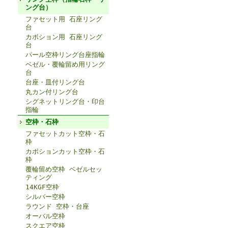
ング台）
ファセット用 石座リング
台
カボション用 石座リング
台
パール空枠リング台座指輪
ベゼル・覆輪留め用リング
台
台座・皿付リング台
丸カン付リング台
シグネットリング台・印台
指輪
空枠・石枠
ファセットカット空枠・石
枠
カボションカット空枠・石
枠
覆輪留め空枠 ベゼルセッ
ティング
14KGF空枠
シルバー空枠
ラウンド 空枠・台座
オーバル空枠
スクエア空枠