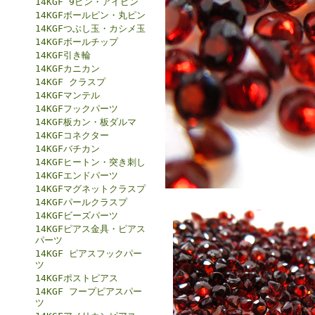
14KGF 9ピン・アイピン
14KGFボールピン・丸ピン
14KGFつぶし玉・カシメ玉
14KGFボールチップ
14KGF引き輪
14KGFカニカン
14KGF クラスプ
14KGFマンテル
14KGFフックパーツ
14KGF板カン・板ダルマ
14KGFコネクター
14KGFバチカン
14KGFヒートン・突き刺し
14KGFエンドパーツ
14KGFマグネットクラスプ
14KGFパールクラスプ
14KGFビーズパーツ
14KGFピアス金具・ピアス
パーツ
14KGF ピアスフックパー
ツ
14KGFポストピアス
14KGF フープピアスパー
ツ