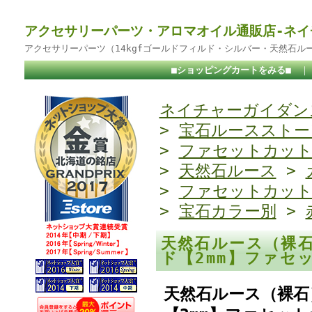
アクセサリーパーツ・アロマオイル通販店-ネイ
アクセサリーパーツ（14kgfゴールドフィルド・シルバー・天然石ル
■ショッピングカートをみる■
ネイチャーガイダンス
>
宝石ルースストー
>
ファセットカッ
>
天然石ルース
>
>
ファセットカッ
>
宝石カラー別
>
天然石ルース（裸
ド【2mm】ファセ
天然石ルース（裸石