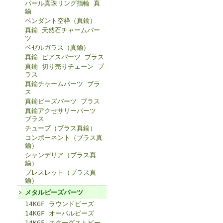
パール真珠リング指輪 真
鍮
ペンダント空枠（真鍮）
真鍮 天然石チャームパー
ツ
ベゼルガラス（真鍮）
真鍮 ピアスパーツ ブラス
真鍮 切り売りチェーン ブ
ラス
真鍮チャームパーツ ブラ
ス
真鍮ビーズパーツ ブラス
真鍮アクセサリーパーツ
ブラス
チューブ（ブラス真鍮）
コンポーネント（ブラス真
鍮）
シャンデリア（ブラス真
鍮）
ブレスレット（ブラス真
鍮）
メタルビーズパーツ
14KGF ラウンドビーズ
14KGF オーバルビーズ
14KGF スターダストビー