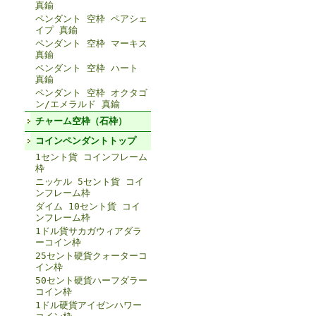
真鍮
ペンダント 空枠 ペアシェ
イプ 真鍮
ペンダント 空枠 マーキス
真鍮
ペンダント 空枠 ハート
真鍮
ペンダント 空枠 オクタゴ
ン/エメラルド 真鍮
チャーム空枠（石枠）
コインペンダントトップ
1セント貨 コインフレーム
枠
ニッケル 5セント貨 コイ
ンフレーム枠
ダイム 10セント貨 コイ
ンフレーム枠
1ドル貨サカガウィアダラ
ーコイン枠
25セント硬貨クォーターコ
イン枠
50セント硬貨ハーフダラー
コイン枠
1ドル硬貨アイゼンハワー