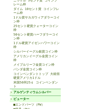
ニッケル 5セント貨 コインフ
レーム枠
ダイム 10セント貨 コインフレ
ーム枠
1ドル貨サカガウィアダラーコイ
ン枠
25セント硬貨クォーターコイン
枠
50セント硬貨ハーフダラーコイ
ン枠
1ドル硬貨アイゼンハワーコイン
枠
シルバーイーグル銀貨コイン枠
アメリカンイーグル金貨コイン
枠
メイプルリーフ金貨コイン枠
パンダ金貨コイン枠
コインペンダントトップ 大統領
硬貨アメリカ1ドル
米国50州25￠ コインペンダン
ト
アルゲンティウムシルバー
ピューター
■エンドパーツ（PW）