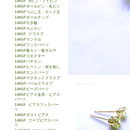
14KGF 9ピン・アイピン
14KGFボールピン・丸ピン
14KGFつぶし玉・カシメ玉
14KGFボールチップ
14KGF引き輪
14KGFカニカン
14KGF クラスプ
14KGFマンテル
14KGFフックパーツ
14KGF板カン・板ダルマ
14KGFコネクター
14KGFバチカン
14KGFヒートン・突き刺し
14KGFエンドパーツ
14KGFマグネットクラスプ
14KGFパールクラスプ
14KGFビーズパーツ
14KGFピアス金具・ピアス
パーツ
14KGF ピアスフックパー
ツ
14KGFポストピアス
14KGF フープピアスパー
ツ