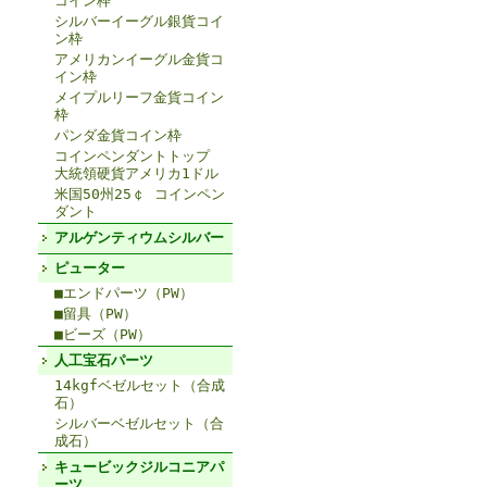
コイン枠
シルバーイーグル銀貨コイ
ン枠
アメリカンイーグル金貨コ
イン枠
メイプルリーフ金貨コイン
枠
パンダ金貨コイン枠
コインペンダントトップ
大統領硬貨アメリカ1ドル
米国50州25￠ コインペン
ダント
アルゲンティウムシルバー
ピューター
■エンドパーツ（PW）
■留具（PW）
■ビーズ（PW）
人工宝石パーツ
14kgfベゼルセット（合成
石）
シルバーベゼルセット（合
成石）
キュービックジルコニアパ
ーツ