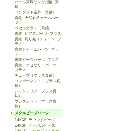
パール真珠リング指輪 真
鍮
ペンダント空枠（真鍮）
真鍮 天然石チャームパー
ツ
ベゼルガラス（真鍮）
真鍮 ピアスパーツ ブラス
真鍮 切り売りチェーン ブ
ラス
真鍮チャームパーツ ブラ
ス
真鍮ビーズパーツ ブラス
真鍮アクセサリーパーツ
ブラス
チューブ（ブラス真鍮）
コンポーネント（ブラス真
鍮）
シャンデリア（ブラス真
鍮）
ブレスレット（ブラス真
鍮）
メタルビーズパーツ
14KGF ラウンドビーズ
14KGF オーバルビーズ
14KGF スターダストビー