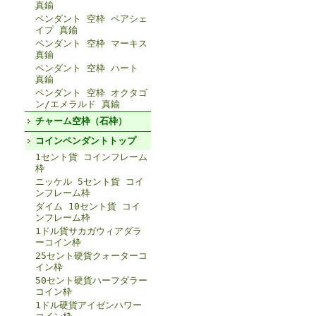
真鍮
ペンダント 空枠 ペアシェ
イプ 真鍮
ペンダント 空枠 マーキス
真鍮
ペンダント 空枠 ハート
真鍮
ペンダント 空枠 オクタゴ
ン/エメラルド 真鍮
チャーム空枠（石枠）
コインペンダントトップ
1セント貨 コインフレーム
枠
ニッケル 5セント貨 コイ
ンフレーム枠
ダイム 10セント貨 コイ
ンフレーム枠
1ドル貨サカガウィアダラ
ーコイン枠
25セント硬貨クォーターコ
イン枠
50セント硬貨ハーフダラー
コイン枠
1ドル硬貨アイゼンハワー