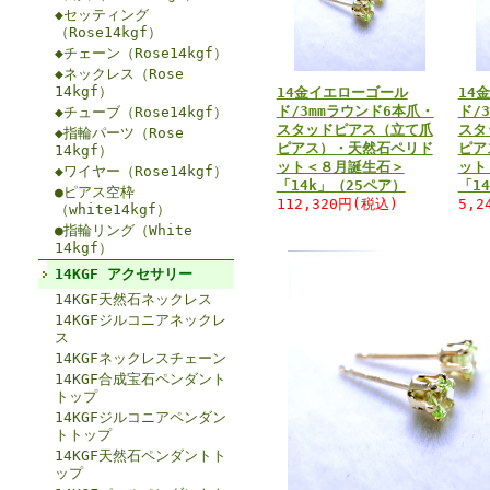
◆セッティング
（Rose14kgf）
◆チェーン（Rose14kgf）
◆ネックレス（Rose
14kgf）
14金イエローゴール
14
ド/3mmラウンド6本爪・
ド/
◆チューブ（Rose14kgf）
スタッドピアス（立て爪
スタ
◆指輪パーツ（Rose
ピアス）・天然石ペリド
ピア
14kgf）
ット＜８月誕生石＞
ット
◆ワイヤー（Rose14kgf）
「14k」（25ペア）
「1
●ピアス空枠
112,320円(税込)
5,2
（white14kgf）
●指輪リング（White
14kgf）
14KGF アクセサリー
14KGF天然石ネックレス
14KGFジルコニアネックレ
ス
14KGFネックレスチェーン
14KGF合成宝石ペンダント
トップ
14KGFジルコニアペンダン
トトップ
14KGF天然石ペンダントト
ップ