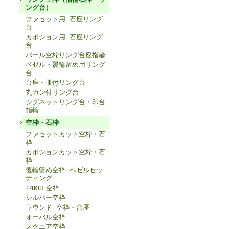
ング台）
ファセット用 石座リング
台
カボション用 石座リング
台
パール空枠リング台座指輪
ベゼル・覆輪留め用リング
台
台座・皿付リング台
丸カン付リング台
シグネットリング台・印台
指輪
空枠・石枠
ファセットカット空枠・石
枠
カボションカット空枠・石
枠
覆輪留め空枠 ベゼルセッ
ティング
14KGF空枠
シルバー空枠
ラウンド 空枠・台座
オーバル空枠
スクエア空枠