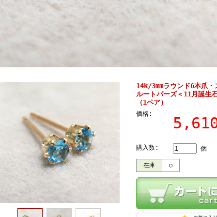
14k/3mmラウンド6本
ルートパーズ＜11月誕生
（1ペア）
価格:
5,6
購入数:
個
在庫
○