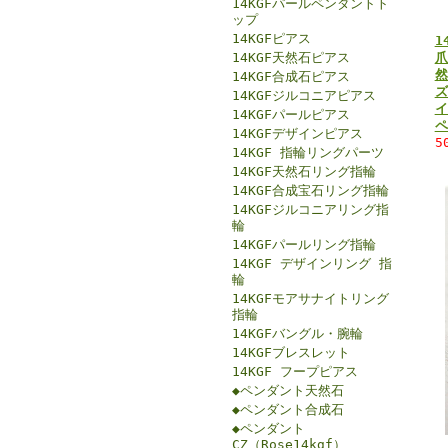
14KGFパールペンダントト
ップ
14KGFピアス
1
14KGF天然石ピアス
爪
然
14KGF合成石ピアス
ズ
14KGFジルコニアピアス
イ
14KGFパールピアス
ペ
14KGFデザインピアス
5
14KGF 指輪リングパーツ
14KGF天然石リング指輪
14KGF合成宝石リング指輪
14KGFジルコニアリング指
輪
14KGFパールリング指輪
14KGF デザインリング 指
輪
14KGFモアサナイトリング
指輪
14KGFバングル・腕輪
14KGFブレスレット
14KGF フープピアス
◆ペンダント天然石
◆ペンダント合成石
◆ペンダント
CZ（Rose14kgf）