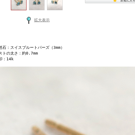
拡大表示
然石：スイスブルートパーズ（3mm）
ストの太さ：約0.7mm
印：14k