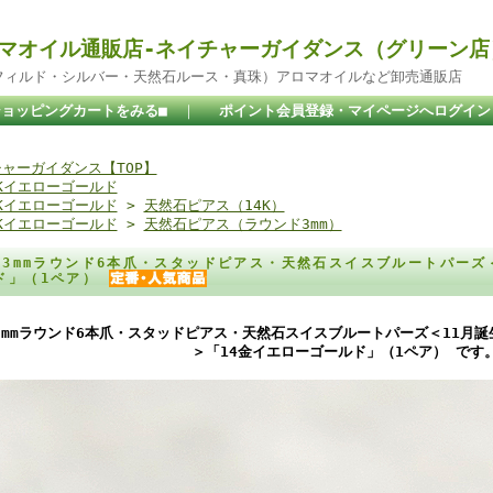
マオイル通販店-ネイチャーガイダンス（グリーン店
ドフィルド・シルバー・天然石ルース・真珠）アロマオイルなど卸売通販店
ショッピングカートをみる■
｜
ポイント会員登録・マイページへログイン
ャーガイダンス【TOP】
4Kイエローゴールド
4Kイエローゴールド
>
天然石ピアス（14K）
4Kイエローゴールド
>
天然石ピアス（ラウンド3mm）
k/3mmラウンド6本爪・スタッドピアス・天然石スイスブルートパーズ
ド」（1ペア）
k3mmラウンド6本爪・スタッドピアス・天然石スイスブルートパーズ＜11月誕
＞「14金イエローゴールド」（1ペア） です