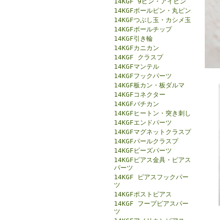
14KGF 9ピン・アイピン
14KGFボールピン・丸ピン
14KGFつぶし玉・カシメ玉
14KGFボールチップ
14KGF引き輪
14KGFカニカン
14KGF クラスプ
14KGFマンテル
14KGFフックパーツ
14KGF板カン・板ダルマ
14KGFコネクター
14KGFバチカン
14KGFヒートン・突き刺し
14KGFエンドパーツ
14KGFマグネットクラスプ
14KGFパールクラスプ
14KGFビーズパーツ
14KGFピアス金具・ピアス
パーツ
14KGF ピアスフックパー
ツ
14KGFポストピアス
14KGF フープピアスパー
ツ