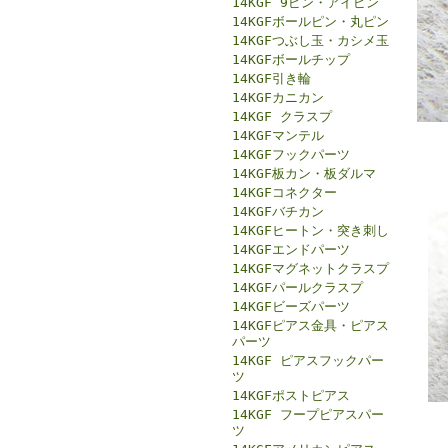
14KGF 9ピン・アイピン
14KGFボールピン・丸ピン
14KGFつぶし玉・カシメ玉
14KGFボールチップ
14KGF引き輪
14KGFカニカン
14KGF クラスプ
14KGFマンテル
14KGFフックパーツ
14KGF板カン・板ダルマ
14KGFコネクター
14KGFバチカン
14KGFヒートン・突き刺し
14KGFエンドパーツ
14KGFマグネットクラスプ
14KGFパールクラスプ
14KGFビーズパーツ
14KGFピアス金具・ピアス
パーツ
14KGF ピアスフックパー
ツ
14KGFポストピアス
14KGF フープピアスパー
ツ