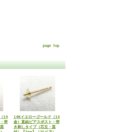
page top
（14
14Kイエローゴールド（14
・突
金）直結ピアスポスト・突
皿
き刺しタイプ（芯立・皿
ア）
付）【3mm】（25ペア）