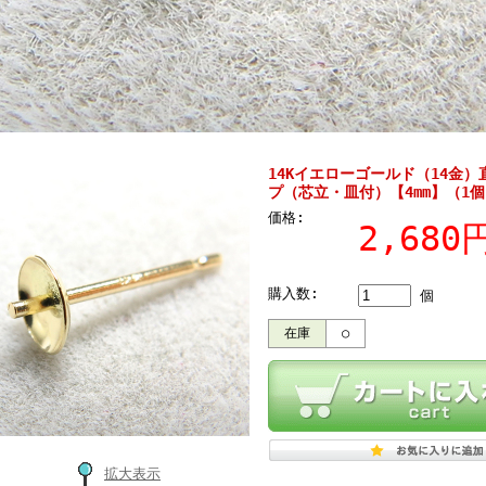
14Kイエローゴールド（14金
プ（芯立・皿付）【4mm】（1個
価格:
2,68
購入数:
個
在庫
○
拡大表示