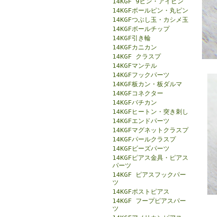
14KGF 9ピン・アイピン
14KGFボールピン・丸ピン
14KGFつぶし玉・カシメ玉
14KGFボールチップ
14KGF引き輪
14KGFカニカン
14KGF クラスプ
14KGFマンテル
14KGFフックパーツ
14KGF板カン・板ダルマ
14KGFコネクター
14KGFバチカン
14KGFヒートン・突き刺し
14KGFエンドパーツ
14KGFマグネットクラスプ
14KGFパールクラスプ
14KGFビーズパーツ
14KGFピアス金具・ピアス
パーツ
14KGF ピアスフックパー
ツ
14KGFポストピアス
14KGF フープピアスパー
ツ