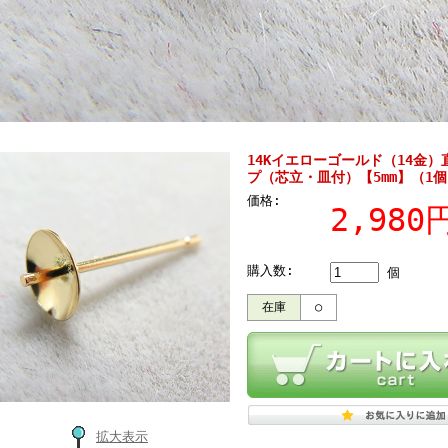
14Kイエローゴールド（14金
プ（芯立・皿付）【5mm】（1個
価格:
2,98
購入数:
個
在庫
○
拡大表示