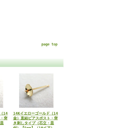
page top
（14
14Kイエローゴールド（14
・突
金）直結ピアスポスト・突
皿
き刺しタイプ（芯立・皿
付）【5mm】（10ペア）