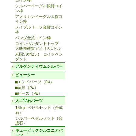
コイン枠
シルバーイーグル銀貨コイ
ン枠
アメリカンイーグル金貨コ
イン枠
メイプルリーフ金貨コイン
枠
パンダ金貨コイン枠
コインペンダントトップ
大統領硬貨アメリカ1ドル
米国50州25￠ コインペン
ダント
アルゲンティウムシルバー
ピューター
■エンドパーツ（PW）
■留具（PW）
■ビーズ（PW）
人工宝石パーツ
14kgfベゼルセット（合成
石）
シルバーベゼルセット（合
成石）
キュービックジルコニアパ
ーツ