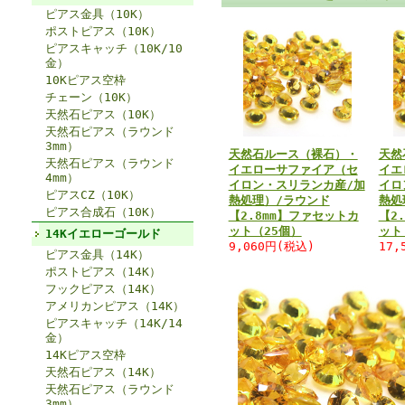
ピアス金具（10K）
ポストピアス（10K）
ピアスキャッチ（10K/10
金）
10Kピアス空枠
チェーン（10K）
天然石ピアス（10K）
天然石ピアス（ラウンド
3mm）
天然石ルース（裸石）・
天然
天然石ピアス（ラウンド
イエローサファイア（セ
イエ
4mm）
イロン・スリランカ産/加
イロ
ピアスCZ（10K）
熱処理）/ラウンド
熱処
ピアス合成石（10K）
【2.8mm】ファセットカ
【2
ット（25個）
ット
14Kイエローゴールド
9,060円(税込)
17,
ピアス金具（14K）
ポストピアス（14K）
フックピアス（14K）
アメリカンピアス（14K）
ピアスキャッチ（14K/14
金）
14Kピアス空枠
天然石ピアス（14K）
天然石ピアス（ラウンド
3mm）