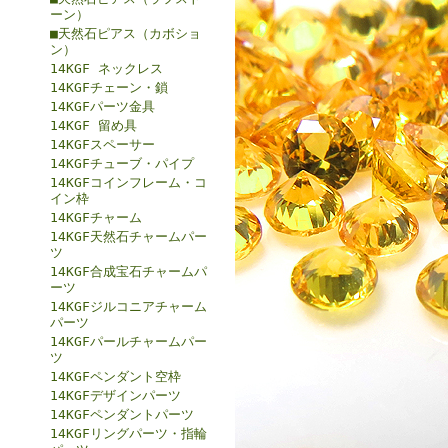
ーン）
■天然石ピアス（カボショ
ン）
14KGF ネックレス
14KGFチェーン・鎖
14KGFパーツ金具
14KGF 留め具
14KGFスペーサー
14KGFチューブ・パイプ
14KGFコインフレーム・コ
イン枠
14KGFチャーム
14KGF天然石チャームパー
ツ
14KGF合成宝石チャームパ
ーツ
14KGFジルコニアチャーム
パーツ
14KGFパールチャームパー
ツ
14KGFペンダント空枠
14KGFデザインパーツ
14KGFペンダントパーツ
14KGFリングパーツ・指輪