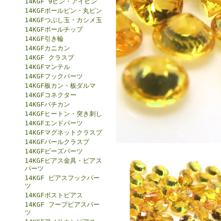
14KGF 9ピン・アイピン
14KGFボールピン・丸ピン
14KGFつぶし玉・カシメ玉
14KGFボールチップ
14KGF引き輪
14KGFカニカン
14KGF クラスプ
14KGFマンテル
14KGFフックパーツ
14KGF板カン・板ダルマ
14KGFコネクター
14KGFバチカン
14KGFヒートン・突き刺し
14KGFエンドパーツ
14KGFマグネットクラスプ
14KGFパールクラスプ
14KGFビーズパーツ
14KGFピアス金具・ピアス
パーツ
14KGF ピアスフックパー
ツ
14KGFポストピアス
14KGF フープピアスパー
ツ