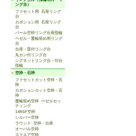
ング台）
ファセット用 石座リング
台
カボション用 石座リング
台
パール空枠リング台座指輪
ベゼル・覆輪留め用リング
台
台座・皿付リング台
丸カン付リング台
シグネットリング台・印台
指輪
空枠・石枠
ファセットカット空枠・石
枠
カボションカット空枠・石
枠
覆輪留め空枠 ベゼルセッ
ティング
14KGF空枠
シルバー空枠
ラウンド 空枠・台座
オーバル空枠
スクエア空枠