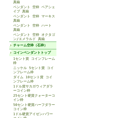
真鍮
ペンダント 空枠 ペアシェ
イプ 真鍮
ペンダント 空枠 マーキス
真鍮
ペンダント 空枠 ハート
真鍮
ペンダント 空枠 オクタゴ
ン/エメラルド 真鍮
チャーム空枠（石枠）
コインペンダントトップ
1セント貨 コインフレーム
枠
ニッケル 5セント貨 コイ
ンフレーム枠
ダイム 10セント貨 コイ
ンフレーム枠
1ドル貨サカガウィアダラ
ーコイン枠
25セント硬貨クォーターコ
イン枠
50セント硬貨ハーフダラー
コイン枠
1ドル硬貨アイゼンハワー