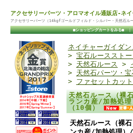
アクセサリーパーツ・アロマオイル通販店-ネイ
アクセサリーパーツ（14kgfゴールドフィルド・シルバー・天然石ル
■ショッピングカートをみる■
ネイチャーガイダンス
>
宝石ルースストー
>
天然石ルース
>
>
天然石パーツ・宝
>
ファセットカッ
天然石ルース（裸
ランカ産/加熱処理
（10個）
天然石ルース（裸石
ンカ産/加熱処理）/