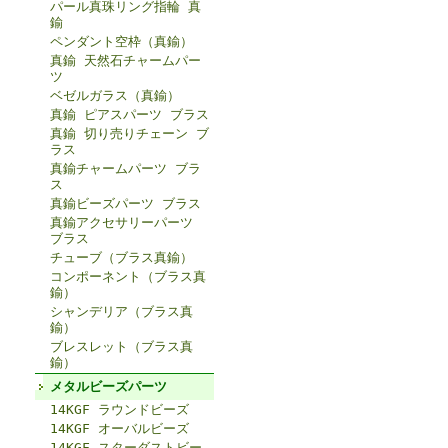
パール真珠リング指輪 真
鍮
ペンダント空枠（真鍮）
真鍮 天然石チャームパー
ツ
ベゼルガラス（真鍮）
真鍮 ピアスパーツ ブラス
真鍮 切り売りチェーン ブ
ラス
真鍮チャームパーツ ブラ
ス
真鍮ビーズパーツ ブラス
真鍮アクセサリーパーツ
ブラス
チューブ（ブラス真鍮）
コンポーネント（ブラス真
鍮）
シャンデリア（ブラス真
鍮）
ブレスレット（ブラス真
鍮）
メタルビーズパーツ
14KGF ラウンドビーズ
14KGF オーバルビーズ
14KGF スターダストビー