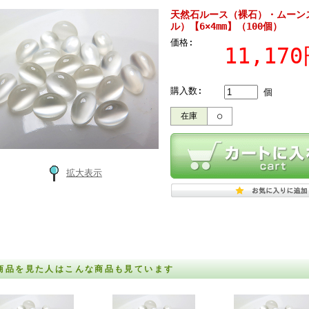
天然石ルース（裸石）・ムーン
ル）【6×4mm】（100個）
価格:
11,17
購入数:
個
在庫
○
拡大表示
商品を見た人はこんな商品も見ています