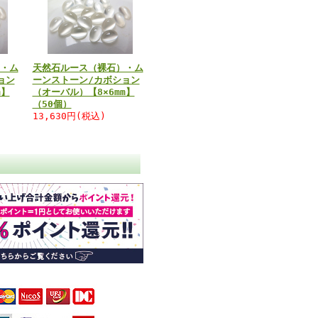
・ム
天然石ルース（裸石）・ム
ョン
ーンストーン/カボション
m】
（オーバル）【8×6mm】
（50個）
13,630円(税込)