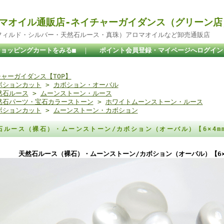
マオイル通販店-ネイチャーガイダンス（グリーン店
ドフィルド・シルバー・天然石ルース・真珠）アロマオイルなど卸売通販店
ショッピングカートをみる■
｜
ポイント会員登録・マイページへログイン
ャーガイダンス【TOP】
ボションカット
>
カボション・オーバル
然石ルース
>
ムーンストーン・ルース
然石パーツ・宝石カラーストーン
>
ホワイトムーンストーン・ルース
ボションカット
>
ムーンストーン・カボション
石ルース（裸石）・ムーンストーン/カボション（オーバル）【6×4m
天然石ルース（裸石）・ムーンストーン/カボション（オーバル）【6×4