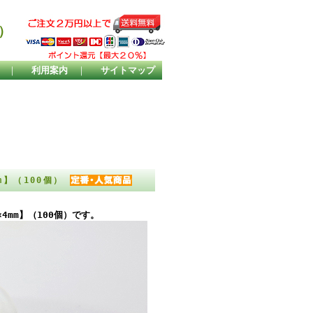
）
｜
利用案内
｜
サイトマップ
m】（100個）
mm】（100個）です。