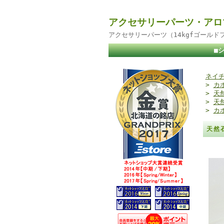
アクセサリーパーツ・アロ
アクセサリーパーツ（14kgfゴール
■
ネイチ
>
カ
>
天
>
天
>
カ
天然