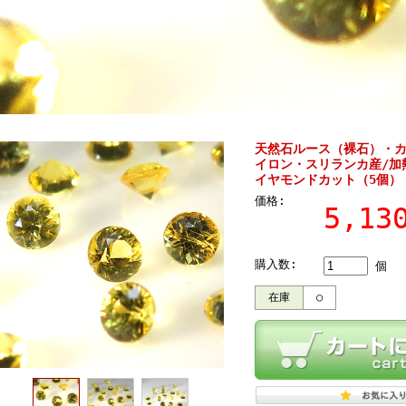
天然石ルース（裸石）・
イロン・スリランカ産/加熱
イヤモンドカット（5個）
価格:
5,1
購入数:
個
在庫
○