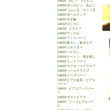
14KGF 9ピン・アイピン
14KGFボールピン・丸ピン
14KGFつぶし玉・カシメ玉
14KGFボールチップ
14KGF引き輪
14KGFカニカン
14KGF クラスプ
14KGFマンテル
14KGFフックパーツ
14KGF板カン・板ダルマ
14KGFコネクター
14KGFバチカン
14KGFヒートン・突き刺し
14KGFエンドパーツ
14KGFマグネットクラスプ
14KGFパールクラスプ
14KGFビーズパーツ
14KGFピアス金具・ピアス
パーツ
14KGF ピアスフックパー
ツ
14KGFポストピアス
14KGF フープピアスパー
ツ