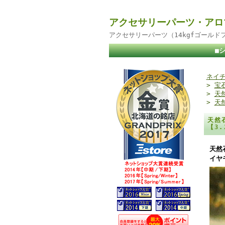
アクセサリーパーツ・アロ
アクセサリーパーツ（14kgfゴール
■
ネイチ
>
宝
>
天
>
天
天然
【3
天然
イヤ