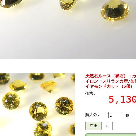
天然石ルース（裸石）・
イロン・スリランカ産/加熱
イヤモンドカット（5個）
価格:
5,1
購入数:
個
在庫
○