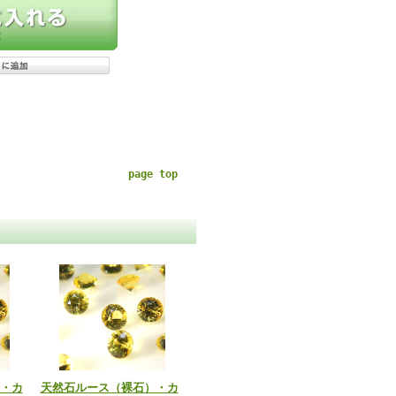
page top
・カ
天然石ルース（裸石）・カ