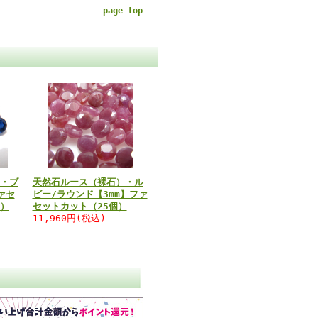
page top
・ブ
天然石ルース（裸石）・ル
ァセ
ビー/ラウンド【3mm】ファ
）
セットカット（25個）
11,960円(税込)