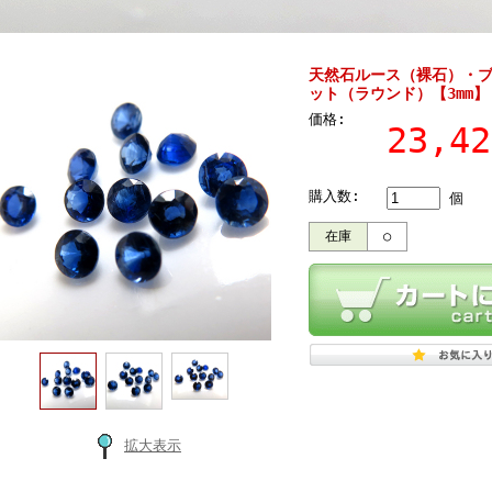
天然石ルース（裸石）・ブ
ット（ラウンド）【3mm】
価格:
23,4
購入数:
個
在庫
○
拡大表示