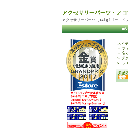
アクセサリーパーツ・アロ
アクセサリーパーツ（14kgfゴール
■
ネイチ
>
フ
>
宝
>
天
>
フ
天然