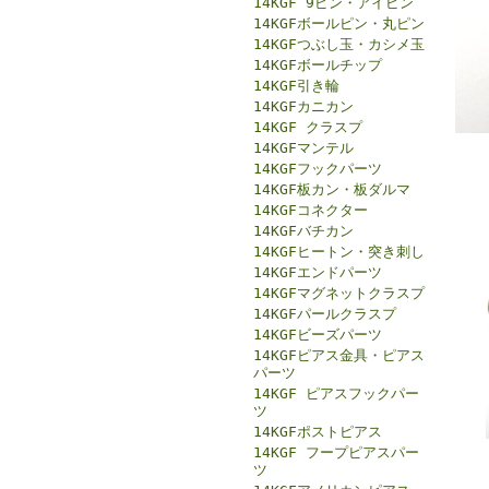
14KGF 9ピン・アイピン
14KGFボールピン・丸ピン
14KGFつぶし玉・カシメ玉
14KGFボールチップ
14KGF引き輪
14KGFカニカン
14KGF クラスプ
14KGFマンテル
14KGFフックパーツ
14KGF板カン・板ダルマ
14KGFコネクター
14KGFバチカン
14KGFヒートン・突き刺し
14KGFエンドパーツ
14KGFマグネットクラスプ
14KGFパールクラスプ
14KGFビーズパーツ
14KGFピアス金具・ピアス
パーツ
14KGF ピアスフックパー
ツ
14KGFポストピアス
14KGF フープピアスパー
ツ