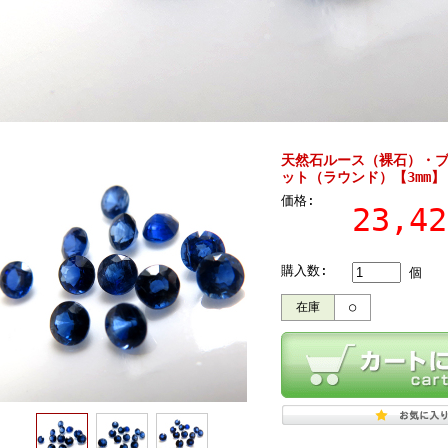
天然石ルース（裸石）・ブ
ット（ラウンド）【3mm】
価格:
23,4
購入数:
個
在庫
○