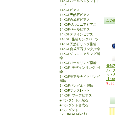
14KGFパールペンダントト
ップ
14KGFピアス
14KGF天然石ピアス
14KGF合成石ピアス
この
14KGFジルコニアピアス
14KGFパールピアス
14KGFデザインピアス
14KGF 指輪リングパーツ
14KGF天然石リング指輪
14KGF合成宝石リング指輪
14KGFジルコニアリング指
輪
14KGFパールリング指輪
天然
14KGF デザインリング 指
ルー
輪
ット
14KGFモアサナイトリング
【3m
指輪
9,8
14KGFバングル・腕輪
14KGFブレスレット
14KGF フープピアス
◆ペンダント天然石
◆ペンダント合成石
◆ペンダント
CZ（Rose14kgf）