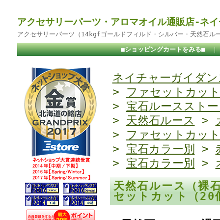
アクセサリーパーツ・アロマオイル通販店-ネイ
アクセサリーパーツ（14kgfゴールドフィルド・シルバー・天然石ル
■ショッピングカートをみる■
ネイチャーガイダンス
>
ファセットカッ
>
宝石ルースストー
>
天然石ルース
>
>
ファセットカッ
>
宝石カラー別
>
>
宝石カラー別
>
天然石ルース（裸石
セットカット（2