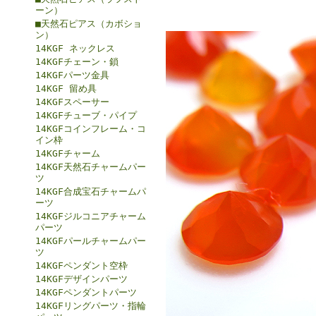
ーン）
■天然石ピアス（カボショ
ン）
14KGF ネックレス
14KGFチェーン・鎖
14KGFパーツ金具
14KGF 留め具
14KGFスペーサー
14KGFチューブ・パイプ
14KGFコインフレーム・コ
イン枠
14KGFチャーム
14KGF天然石チャームパー
ツ
14KGF合成宝石チャームパ
ーツ
14KGFジルコニアチャーム
パーツ
14KGFパールチャームパー
ツ
14KGFペンダント空枠
14KGFデザインパーツ
14KGFペンダントパーツ
14KGFリングパーツ・指輪