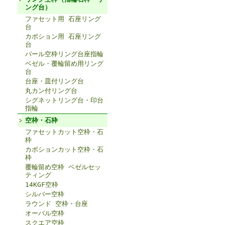
ング台）
ファセット用 石座リング
台
カボション用 石座リング
台
パール空枠リング台座指輪
ベゼル・覆輪留め用リング
台
台座・皿付リング台
丸カン付リング台
シグネットリング台・印台
指輪
空枠・石枠
ファセットカット空枠・石
枠
カボションカット空枠・石
枠
覆輪留め空枠 ベゼルセッ
ティング
14KGF空枠
シルバー空枠
ラウンド 空枠・台座
オーバル空枠
スクエア空枠