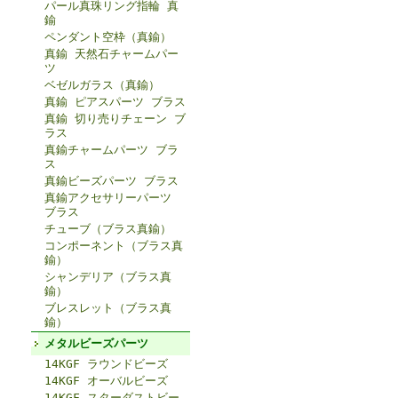
パール真珠リング指輪 真
鍮
ペンダント空枠（真鍮）
真鍮 天然石チャームパー
ツ
ベゼルガラス（真鍮）
真鍮 ピアスパーツ ブラス
真鍮 切り売りチェーン ブ
ラス
真鍮チャームパーツ ブラ
ス
真鍮ビーズパーツ ブラス
真鍮アクセサリーパーツ
ブラス
チューブ（ブラス真鍮）
コンポーネント（ブラス真
鍮）
シャンデリア（ブラス真
鍮）
ブレスレット（ブラス真
鍮）
メタルビーズパーツ
14KGF ラウンドビーズ
14KGF オーバルビーズ
14KGF スターダストビー