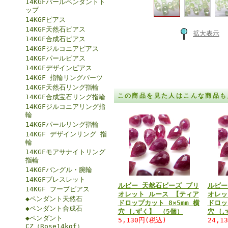
14KGFパールペンダントト
ップ
14KGFピアス
14KGF天然石ピアス
拡大表示
14KGF合成石ピアス
14KGFジルコニアピアス
14KGFパールピアス
14KGFデザインピアス
14KGF 指輪リングパーツ
14KGF天然石リング指輪
この商品を見た人はこんな商品も
14KGF合成宝石リング指輪
14KGFジルコニアリング指
輪
14KGFパールリング指輪
14KGF デザインリング 指
輪
14KGFモアサナイトリング
指輪
14KGFバングル・腕輪
14KGFブレスレット
ルビー 天然石ビーズ ブリ
ルビー
14KGF フープピアス
オレット ルース 【ティア
オレッ
◆ペンダント天然石
ドロップカット 8×5mm 横
ドロッ
◆ペンダント合成石
穴 しずく】 （5個）
穴 し
◆ペンダント
5,130円(税込)
24,1
CZ（Rose14kgf）