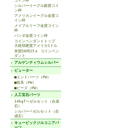
コイン枠
シルバーイーグル銀貨コイ
ン枠
アメリカンイーグル金貨コ
イン枠
メイプルリーフ金貨コイン
枠
パンダ金貨コイン枠
コインペンダントトップ
大統領硬貨アメリカ1ドル
米国50州25￠ コインペン
ダント
アルゲンティウムシルバー
ピューター
■エンドパーツ（PW）
■留具（PW）
■ビーズ（PW）
人工宝石パーツ
14kgfベゼルセット（合成
石）
シルバーベゼルセット（合
成石）
キュービックジルコニアパ
ーツ