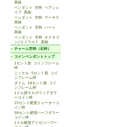
真鍮
ペンダント 空枠 ペアシェ
イプ 真鍮
ペンダント 空枠 マーキス
真鍮
ペンダント 空枠 ハート
真鍮
ペンダント 空枠 オクタゴ
ン/エメラルド 真鍮
チャーム空枠（石枠）
コインペンダントトップ
1セント貨 コインフレーム
枠
ニッケル 5セント貨 コイ
ンフレーム枠
ダイム 10セント貨 コイ
ンフレーム枠
1ドル貨サカガウィアダラ
ーコイン枠
25セント硬貨クォーターコ
イン枠
50セント硬貨ハーフダラー
コイン枠
1ドル硬貨アイゼンハワー