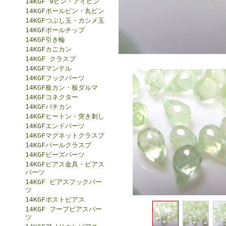
14KGF 9ピン・アイピン
14KGFボールピン・丸ピン
14KGFつぶし玉・カシメ玉
14KGFボールチップ
14KGF引き輪
14KGFカニカン
14KGF クラスプ
14KGFマンテル
14KGFフックパーツ
14KGF板カン・板ダルマ
14KGFコネクター
14KGFバチカン
14KGFヒートン・突き刺し
14KGFエンドパーツ
14KGFマグネットクラスプ
14KGFパールクラスプ
14KGFビーズパーツ
14KGFピアス金具・ピアス
パーツ
14KGF ピアスフックパー
ツ
14KGFポストピアス
14KGF フープピアスパー
ツ