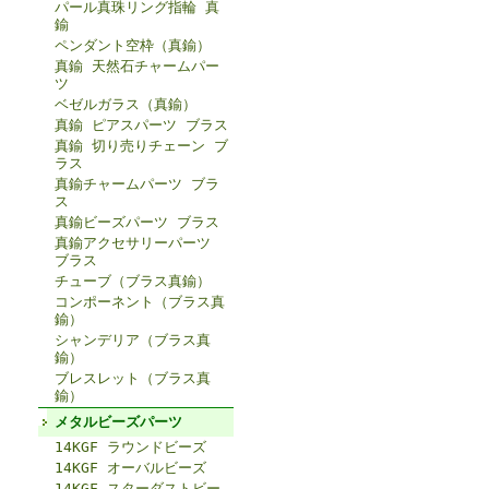
パール真珠リング指輪 真
鍮
ペンダント空枠（真鍮）
真鍮 天然石チャームパー
ツ
ベゼルガラス（真鍮）
真鍮 ピアスパーツ ブラス
真鍮 切り売りチェーン ブ
ラス
真鍮チャームパーツ ブラ
ス
真鍮ビーズパーツ ブラス
真鍮アクセサリーパーツ
ブラス
チューブ（ブラス真鍮）
コンポーネント（ブラス真
鍮）
シャンデリア（ブラス真
鍮）
ブレスレット（ブラス真
鍮）
メタルビーズパーツ
14KGF ラウンドビーズ
14KGF オーバルビーズ
14KGF スターダストビー