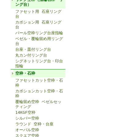
ング台）
ファセット用 石座リング
台
カボション用 石座リング
台
パール空枠リング台座指輪
ベゼル・覆輪留め用リング
台
台座・皿付リング台
丸カン付リング台
シグネットリング台・印台
指輪
空枠・石枠
ファセットカット空枠・石
枠
カボションカット空枠・石
枠
覆輪留め空枠 ベゼルセッ
ティング
14KGF空枠
シルバー空枠
ラウンド 空枠・台座
オーバル空枠
スクエア空枠