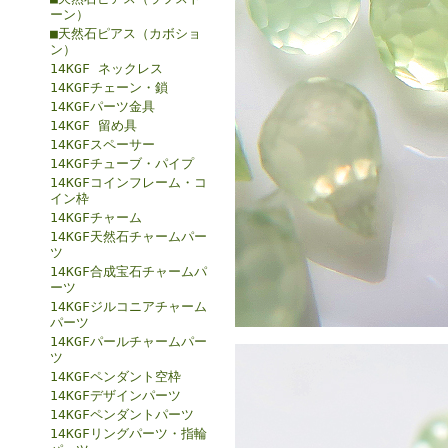
ーン）
■天然石ピアス（カボショ
ン）
14KGF ネックレス
14KGFチェーン・鎖
14KGFパーツ金具
14KGF 留め具
14KGFスペーサー
14KGFチューブ・パイプ
14KGFコインフレーム・コ
イン枠
14KGFチャーム
14KGF天然石チャームパー
ツ
14KGF合成宝石チャームパ
ーツ
14KGFジルコニアチャーム
パーツ
14KGFパールチャームパー
ツ
14KGFペンダント空枠
14KGFデザインパーツ
14KGFペンダントパーツ
14KGFリングパーツ・指輪