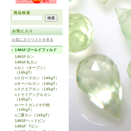
商品検索
お気に入り
お気に入りリストを見る
14KGFゴールドフィルド
14KGFカン
14KGF丸カン
◇カン（オープン）
（14kgf）
◇クローズカン（14kgf）
◇オーバルカン（14kgf）
◇スクエアカン（14kgf）
◇トライアングルカン
（14kgf）
◇ハートカン/その他
（14kgf）
◇二重カン（14kgf）
14KGFヘッドピン
14KGF Tピン