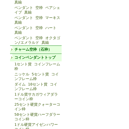
真鍮
ペンダント 空枠 ペアシェ
イプ 真鍮
ペンダント 空枠 マーキス
真鍮
ペンダント 空枠 ハート
真鍮
ペンダント 空枠 オクタゴ
ン/エメラルド 真鍮
チャーム空枠（石枠）
コインペンダントトップ
1セント貨 コインフレーム
枠
ニッケル 5セント貨 コイ
ンフレーム枠
ダイム 10セント貨 コイ
ンフレーム枠
1ドル貨サカガウィアダラ
ーコイン枠
25セント硬貨クォーターコ
イン枠
50セント硬貨ハーフダラー
コイン枠
1ドル硬貨アイゼンハワー