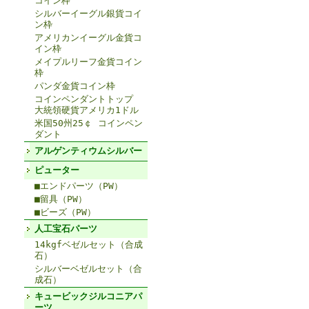
コイン枠
シルバーイーグル銀貨コイ
ン枠
アメリカンイーグル金貨コ
イン枠
メイプルリーフ金貨コイン
枠
パンダ金貨コイン枠
コインペンダントトップ
大統領硬貨アメリカ1ドル
米国50州25￠ コインペン
ダント
アルゲンティウムシルバー
ピューター
■エンドパーツ（PW）
■留具（PW）
■ビーズ（PW）
人工宝石パーツ
14kgfベゼルセット（合成
石）
シルバーベゼルセット（合
成石）
キュービックジルコニアパ
ーツ