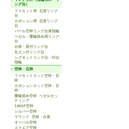
ング台）
ファセット用 石座リング
台
カボション用 石座リング
台
パール空枠リング台座指輪
ベゼル・覆輪留め用リング
台
台座・皿付リング台
丸カン付リング台
シグネットリング台・印台
指輪
空枠・石枠
ファセットカット空枠・石
枠
カボションカット空枠・石
枠
覆輪留め空枠 ベゼルセッ
ティング
14KGF空枠
シルバー空枠
ラウンド 空枠・台座
オーバル空枠
スクエア空枠