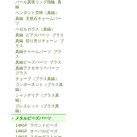
パール真珠リング指輪 真
鍮
ペンダント空枠（真鍮）
真鍮 天然石チャームパー
ツ
ベゼルガラス（真鍮）
真鍮 ピアスパーツ ブラス
真鍮 切り売りチェーン ブ
ラス
真鍮チャームパーツ ブラ
ス
真鍮ビーズパーツ ブラス
真鍮アクセサリーパーツ
ブラス
チューブ（ブラス真鍮）
コンポーネント（ブラス真
鍮）
シャンデリア（ブラス真
鍮）
ブレスレット（ブラス真
鍮）
メタルビーズパーツ
14KGF ラウンドビーズ
14KGF オーバルビーズ
14KGF スターダストビー