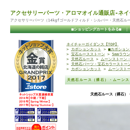
アクセサリーパーツ・アロマオイル通販店-ネイ
アクセサリーパーツ（14kgfゴールドフィルド・シルバー・天然石ル
■ショッピングカートをみる■
ネイチャーガイダンス【TOP】
>
カボションカット
>
■カボション
>
宝石ルースストーン
>
5mmラウ
>
天然石ルース
>
ムーンストーン
>
天然石パーツ・宝石カラーストー
>
カボションカット
>
ムーンスト
天然石ルース（裸石）・ムーンス
天然石ルース（裸石）・