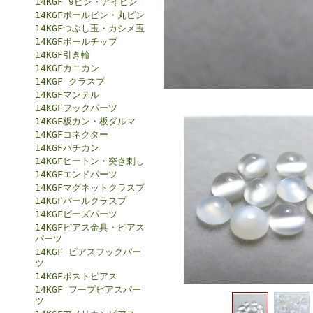
14KGF 9ピン・アイピン
14KGFボールピン・丸ピン
14KGFつぶし玉・カシメ玉
14KGFボールチップ
14KGF引き輪
14KGFカニカン
14KGF クラスプ
14KGFマンテル
14KGFフックパーツ
14KGF板カン・板ダルマ
14KGFコネクター
14KGFバチカン
14KGFヒートン・突き刺し
14KGFエンドパーツ
14KGFマグネットクラスプ
14KGFパールクラスプ
14KGFビーズパーツ
14KGFピアス金具・ピアス
パーツ
14KGF ピアスフックパー
ツ
14KGFポストピアス
14KGF フープピアスパー
ツ