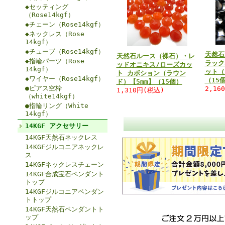
◆セッティング
（Rose14kgf）
◆チェーン（Rose14kgf）
◆ネックレス（Rose
14kgf）
◆チューブ（Rose14kgf）
天然石
天然石ルース（裸石）・レ
◆指輪パーツ（Rose
ラック
ッドオニキス/ローズカッ
14kgf）
ット（
ト カボション（ラウン
◆ワイヤー（Rose14kgf）
（15
ド）【5mm】（15個）
●ピアス空枠
2,16
1,310円(税込)
（white14kgf）
●指輪リング（White
14kgf）
14KGF アクセサリー
14KGF天然石ネックレス
14KGFジルコニアネックレ
ス
14KGFネックレスチェーン
14KGF合成宝石ペンダント
トップ
14KGFジルコニアペンダン
トトップ
14KGF天然石ペンダントト
ップ