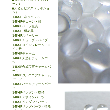
ーン）
■天然石ピアス（カボショ
ン）
14KGF ネックレス
14KGFチェーン・鎖
14KGFパーツ金具
14KGF 留め具
14KGFスペーサー
14KGFチューブ・パイプ
14KGFコインフレーム・コ
イン枠
14KGFチャーム
14KGF天然石チャームパー
ツ
14KGF合成宝石チャームパ
ーツ
14KGFジルコニアチャーム
パーツ
14KGFパールチャームパー
ツ
14KGFペンダント空枠
14KGFデザインパーツ
14KGFペンダントパーツ
14KGFリングパーツ・指輪