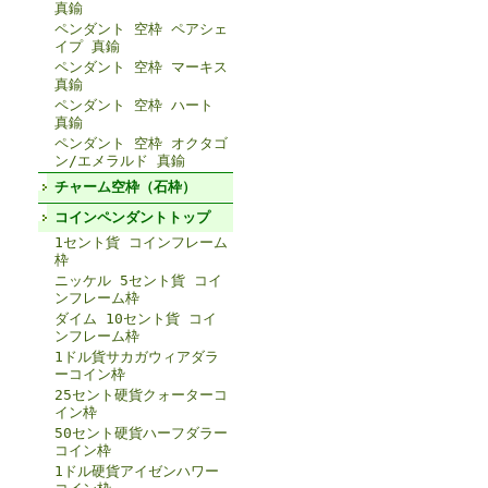
真鍮
ペンダント 空枠 ペアシェ
イプ 真鍮
ペンダント 空枠 マーキス
真鍮
ペンダント 空枠 ハート
真鍮
ペンダント 空枠 オクタゴ
ン/エメラルド 真鍮
チャーム空枠（石枠）
コインペンダントトップ
1セント貨 コインフレーム
枠
ニッケル 5セント貨 コイ
ンフレーム枠
ダイム 10セント貨 コイ
ンフレーム枠
1ドル貨サカガウィアダラ
ーコイン枠
25セント硬貨クォーターコ
イン枠
50セント硬貨ハーフダラー
コイン枠
1ドル硬貨アイゼンハワー