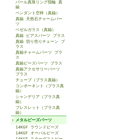
パール真珠リング指輪 真
鍮
ペンダント空枠（真鍮）
真鍮 天然石チャームパー
ツ
ベゼルガラス（真鍮）
真鍮 ピアスパーツ ブラス
真鍮 切り売りチェーン ブ
ラス
真鍮チャームパーツ ブラ
ス
真鍮ビーズパーツ ブラス
真鍮アクセサリーパーツ
ブラス
チューブ（ブラス真鍮）
コンポーネント（ブラス真
鍮）
シャンデリア（ブラス真
鍮）
ブレスレット（ブラス真
鍮）
メタルビーズパーツ
14KGF ラウンドビーズ
14KGF オーバルビーズ
14KGF スターダストビー