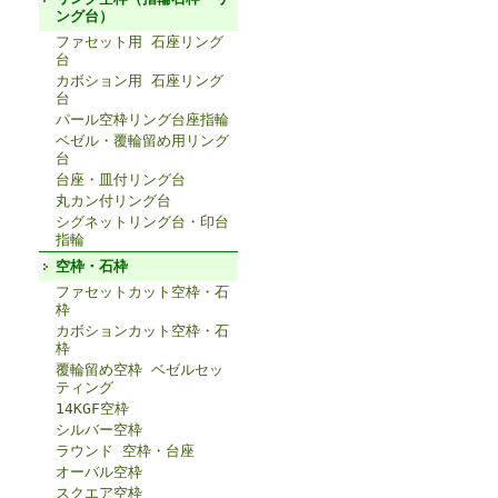
ング台）
ファセット用 石座リング
台
カボション用 石座リング
台
パール空枠リング台座指輪
ベゼル・覆輪留め用リング
台
台座・皿付リング台
丸カン付リング台
シグネットリング台・印台
指輪
空枠・石枠
ファセットカット空枠・石
枠
カボションカット空枠・石
枠
覆輪留め空枠 ベゼルセッ
ティング
14KGF空枠
シルバー空枠
ラウンド 空枠・台座
オーバル空枠
スクエア空枠