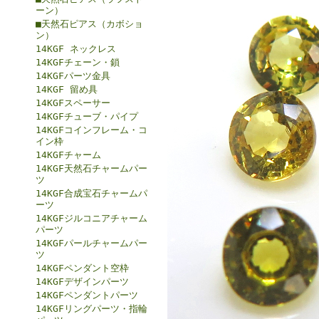
ーン）
■天然石ピアス（カボショ
ン）
14KGF ネックレス
14KGFチェーン・鎖
14KGFパーツ金具
14KGF 留め具
14KGFスペーサー
14KGFチューブ・パイプ
14KGFコインフレーム・コ
イン枠
14KGFチャーム
14KGF天然石チャームパー
ツ
14KGF合成宝石チャームパ
ーツ
14KGFジルコニアチャーム
パーツ
14KGFパールチャームパー
ツ
14KGFペンダント空枠
14KGFデザインパーツ
14KGFペンダントパーツ
14KGFリングパーツ・指輪