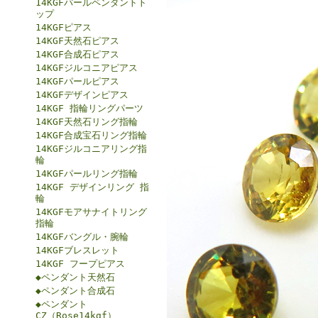
14KGFパールペンダントト
ップ
14KGFピアス
14KGF天然石ピアス
14KGF合成石ピアス
14KGFジルコニアピアス
14KGFパールピアス
14KGFデザインピアス
14KGF 指輪リングパーツ
14KGF天然石リング指輪
14KGF合成宝石リング指輪
14KGFジルコニアリング指
輪
14KGFパールリング指輪
14KGF デザインリング 指
輪
14KGFモアサナイトリング
指輪
14KGFバングル・腕輪
14KGFブレスレット
14KGF フープピアス
◆ペンダント天然石
◆ペンダント合成石
◆ペンダント
CZ（Rose14kgf）