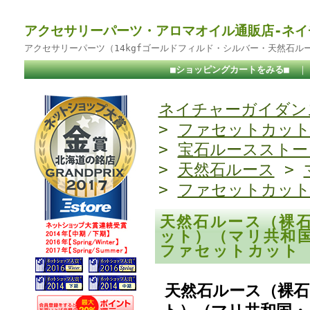
アクセサリーパーツ・アロマオイル通販店-ネイ
アクセサリーパーツ（14kgfゴールドフィルド・シルバー・天然石ル
■ショッピングカートをみる■
ネイチャーガイダンス
>
ファセットカッ
>
宝石ルースストー
>
天然石ルース
>
>
ファセットカッ
天然石ルース（裸
ット）（マリ共和国
ファセットカット
天然石ルース（裸