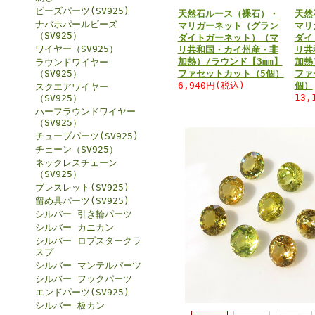
ビーズパーツ(SV925)
天然石ルース（裸石）・
天然
ナバホパールビーズ
マリガーネット（グラン
マリ
（SV925）
ダイトガーネット）（マ
ダイ
ワイヤー（SV925）
リ共和国・カイ州産・非
リ共
加熱）/ラウンド【3mm】
加熱
ラウンドワイヤー
（SV925）
ファセットカット（5個）
ファ
6,940円(税込)
個）
スクエアワイヤー
13,
（SV925）
ハーフラウンドワイヤー
（SV925）
チューブパーツ(SV925)
チェーン（SV925）
ネックレスチェーン
（SV925）
ブレスレット(SV925)
留め具パーツ(SV925)
シルバー 引き輪パーツ
シルバー カニカン
シルバー ロブスタークラ
スプ
シルバー マンテルパーツ
シルバー フックパーツ
エンドパーツ(SV925)
シルバー 板カン