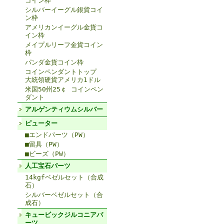
コイン枠
シルバーイーグル銀貨コイ
ン枠
アメリカンイーグル金貨コ
イン枠
メイプルリーフ金貨コイン
枠
パンダ金貨コイン枠
コインペンダントトップ
大統領硬貨アメリカ1ドル
米国50州25￠ コインペン
ダント
アルゲンティウムシルバー
ピューター
■エンドパーツ（PW）
■留具（PW）
■ビーズ（PW）
人工宝石パーツ
14kgfベゼルセット（合成
石）
シルバーベゼルセット（合
成石）
キュービックジルコニアパ
ーツ