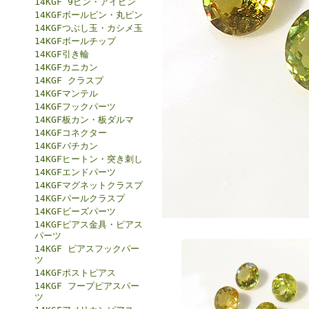
14KGF 9ピン・アイピン
14KGFボールピン・丸ピン
14KGFつぶし玉・カシメ玉
14KGFボールチップ
14KGF引き輪
14KGFカニカン
14KGF クラスプ
14KGFマンテル
14KGFフックパーツ
14KGF板カン・板ダルマ
14KGFコネクター
14KGFバチカン
14KGFヒートン・突き刺し
14KGFエンドパーツ
14KGFマグネットクラスプ
14KGFパールクラスプ
14KGFビーズパーツ
14KGFピアス金具・ピアス
パーツ
14KGF ピアスフックパー
ツ
14KGFポストピアス
14KGF フープピアスパー
ツ