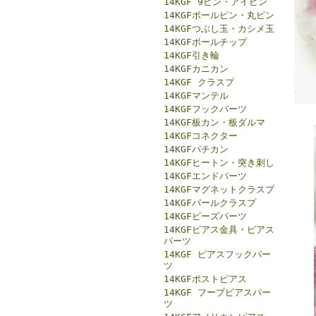
14KGF 9ピン・アイピン
14KGFボールピン・丸ピン
14KGFつぶし玉・カシメ玉
14KGFボールチップ
14KGF引き輪
14KGFカニカン
14KGF クラスプ
14KGFマンテル
14KGFフックパーツ
14KGF板カン・板ダルマ
14KGFコネクター
14KGFバチカン
14KGFヒートン・突き刺し
14KGFエンドパーツ
14KGFマグネットクラスプ
14KGFパールクラスプ
14KGFビーズパーツ
14KGFピアス金具・ピアス
パーツ
14KGF ピアスフックパー
ツ
14KGFポストピアス
14KGF フープピアスパー
ツ