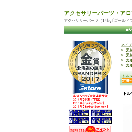
アクセサリーパーツ・アロ
アクセサリーパーツ（14kgfゴール
■
ネイチ
>
天
>
天
>
カ
>
カ
トル
トル