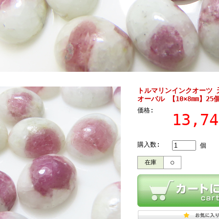
トルマリンインクオーツ 
オーバル 【10×8mm】25
価格:
13,7
購入数:
個
在庫
○