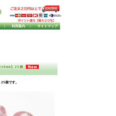
）
｜
利用案内
｜
サイトマップ
×8mm】25個
】25個です。