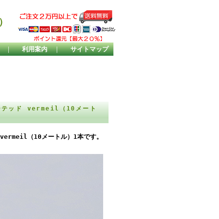
）
｜
利用案内
｜
サイトマップ
テッド vermeil（10メート
vermeil（10メートル）1本です。