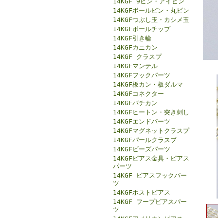
14KGF 9ピン・アイピン
14KGFボールピン・丸ピン
14KGFつぶし玉・カシメ玉
14KGFボールチップ
14KGF引き輪
14KGFカニカン
14KGF クラスプ
14KGFマンテル
14KGFフックパーツ
14KGF板カン・板ダルマ
14KGFコネクター
14KGFバチカン
14KGFヒートン・突き刺し
14KGFエンドパーツ
14KGFマグネットクラスプ
14KGFパールクラスプ
14KGFビーズパーツ
14KGFピアス金具・ピアス
パーツ
14KGF ピアスフックパー
ツ
14KGFポストピアス
14KGF フープピアスパー
ツ