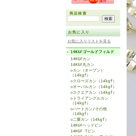
商品検索
お気に入り
お気に入りリストを見る
14KGFゴールドフィルド
14KGFカン
14KGF丸カン
◇カン（オープン）
（14kgf）
◇クローズカン（14kgf）
◇オーバルカン（14kgf）
◇スクエアカン（14kgf）
◇トライアングルカン
（14kgf）
◇ハートカン/その他
（14kgf）
◇二重カン（14kgf）
14KGFヘッドピン
14KGF Tピン