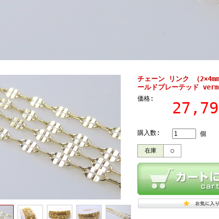
チェーン リンク （2×4m
ールドプレーテッド verm
価格:
27,7
購入数:
個
在庫
○