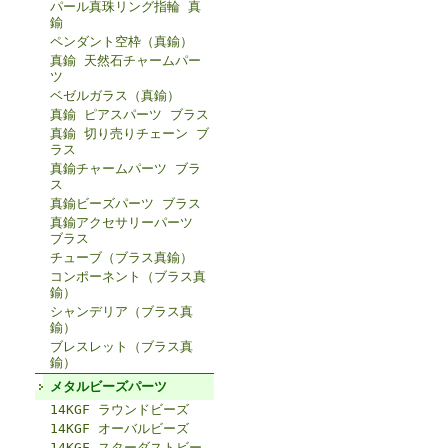
パール真珠リング指輪 真
鍮
ペンダント空枠（真鍮）
真鍮 天然石チャームパー
ツ
ベゼルガラス（真鍮）
真鍮 ピアスパーツ ブラス
真鍮 切り売りチェーン ブ
ラス
真鍮チャームパーツ ブラ
ス
真鍮ビーズパーツ ブラス
真鍮アクセサリーパーツ
ブラス
チューブ（ブラス真鍮）
コンポーネント（ブラス真
鍮）
シャンデリア（ブラス真
鍮）
ブレスレット（ブラス真
鍮）
メタルビーズパーツ
14KGF ラウンドビーズ
14KGF オーバルビーズ
14KGF スターダストビー