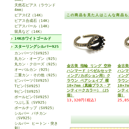
天然石ピアス（ラウンド
4mm）
ピアスCZ（14K）
この商品を見た人はこんな商品も
ピアス合成石（14K）
ピアスパール（14K）
留具など（14K）
14Kホワイトゴールド
スターリングシルバー925
カンパーツ(SV925)
丸カン・オープン（925）
丸カン・クローズ（925）
金古美 指輪 リング 空枠
金古美
オーバルカン（925）
ハンマード（ベゼルセッテ
ハンマ
二重カン・その他（925）
ィング/カボション用）ク
ィング
ピンパーツ(SV925)
ラウン ペアシェイプ 横
ラウン
10×7mm（真鍮ブラス・ア
10×
Tピン(SV925)
ンティークカラー）（25
ンティ
9ピン(SV925)
個）
個）
ボールピン(SV925)
13,320円(税込)
25,8
つぶし玉（SV925）
ボールチップ（SV925）
シルバー バチカン
（SV925）
シルバー ヒートン・突き
刺し