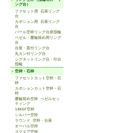
ング台）
ファセット用 石座リング
台
カボション用 石座リング
台
パール空枠リング台座指輪
ベゼル・覆輪留め用リング
台
台座・皿付リング台
丸カン付リング台
シグネットリング台・印台
指輪
空枠・石枠
ファセットカット空枠・石
枠
カボションカット空枠・石
枠
覆輪留め空枠 ベゼルセッ
ティング
14KGF空枠
シルバー空枠
ラウンド 空枠・台座
オーバル空枠
スクエア空枠