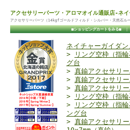
アクセサリーパーツ・アロマオイル通販店-ネイ
アクセサリーパーツ（14kgfゴールドフィルド・シルバー・天然石ル
■ショッピングカートをみる■
ネイチャーガイダンス
>
リング空枠（指輪
グ台
>
真鍮アクセサリー
>
真鍮アクセサリー
>
真鍮アクセサリー
>
リング空枠（指輪
>
リング空枠（指輪
ング台
>
真鍮アクセサリー