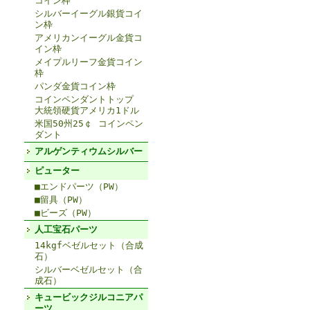
コイン枠
シルバーイーグル銀貨コイ
ン枠
アメリカンイーグル金貨コ
イン枠
メイプルリーフ金貨コイン
枠
パンダ金貨コイン枠
コインペンダントトップ
大統領硬貨アメリカ1ドル
米国50州25￠ コインペン
ダント
アルゲンティウムシルバー
ピューター
■エンドパーツ（PW）
■留具（PW）
■ビーズ（PW）
人工宝石パーツ
14kgfベゼルセット（合成
石）
シルバーベゼルセット（合
成石）
キュービックジルコニアパ
ーツ