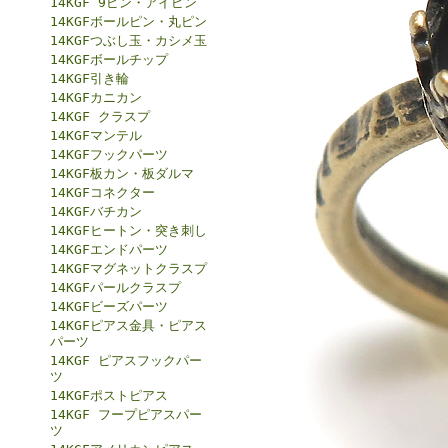
14KGF 9ピン・アイピン
14KGFボールピン・丸ピン
14KGFつぶし玉・カシメ玉
14KGFボールチップ
14KGF引き輪
14KGFカニカン
14KGF クラスプ
14KGFマンテル
14KGFフックパーツ
14KGF板カン・板ダルマ
14KGFコネクター
14KGFバチカン
14KGFヒートン・突き刺し
14KGFエンドパーツ
14KGFマグネットクラスプ
14KGFパールクラスプ
14KGFビーズパーツ
14KGFピアス金具・ピアス
パーツ
14KGF ピアスフックパー
ツ
14KGFポストピアス
14KGF フープピアスパー
ツ