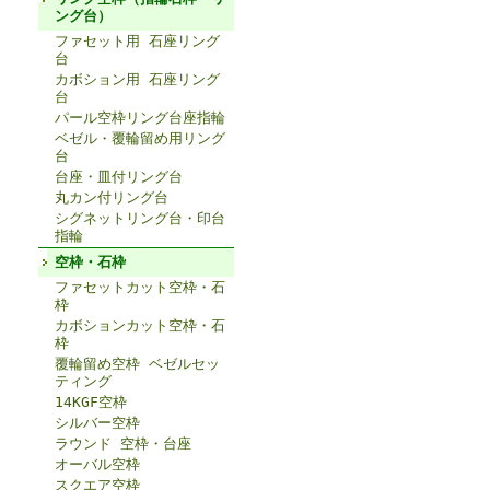
ング台）
ファセット用 石座リング
台
カボション用 石座リング
台
パール空枠リング台座指輪
ベゼル・覆輪留め用リング
台
台座・皿付リング台
丸カン付リング台
シグネットリング台・印台
指輪
空枠・石枠
ファセットカット空枠・石
枠
カボションカット空枠・石
枠
覆輪留め空枠 ベゼルセッ
ティング
14KGF空枠
シルバー空枠
ラウンド 空枠・台座
オーバル空枠
スクエア空枠