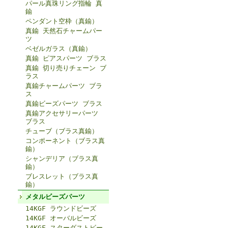
パール真珠リング指輪 真
鍮
ペンダント空枠（真鍮）
真鍮 天然石チャームパー
ツ
ベゼルガラス（真鍮）
真鍮 ピアスパーツ ブラス
真鍮 切り売りチェーン ブ
ラス
真鍮チャームパーツ ブラ
ス
真鍮ビーズパーツ ブラス
真鍮アクセサリーパーツ
ブラス
チューブ（ブラス真鍮）
コンポーネント（ブラス真
鍮）
シャンデリア（ブラス真
鍮）
ブレスレット（ブラス真
鍮）
メタルビーズパーツ
14KGF ラウンドビーズ
14KGF オーバルビーズ
14KGF スターダストビー