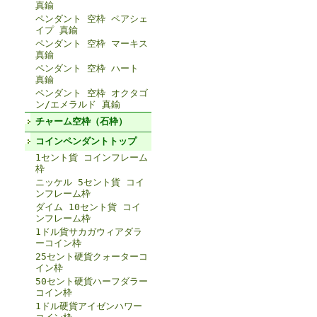
真鍮
ペンダント 空枠 ペアシェ
イプ 真鍮
ペンダント 空枠 マーキス
真鍮
ペンダント 空枠 ハート
真鍮
ペンダント 空枠 オクタゴ
ン/エメラルド 真鍮
チャーム空枠（石枠）
コインペンダントトップ
1セント貨 コインフレーム
枠
ニッケル 5セント貨 コイ
ンフレーム枠
ダイム 10セント貨 コイ
ンフレーム枠
1ドル貨サカガウィアダラ
ーコイン枠
25セント硬貨クォーターコ
イン枠
50セント硬貨ハーフダラー
コイン枠
1ドル硬貨アイゼンハワー