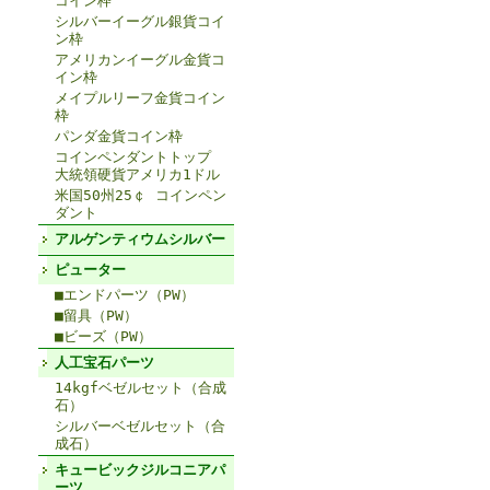
コイン枠
シルバーイーグル銀貨コイ
ン枠
アメリカンイーグル金貨コ
イン枠
メイプルリーフ金貨コイン
枠
パンダ金貨コイン枠
コインペンダントトップ
大統領硬貨アメリカ1ドル
米国50州25￠ コインペン
ダント
アルゲンティウムシルバー
ピューター
■エンドパーツ（PW）
■留具（PW）
■ビーズ（PW）
人工宝石パーツ
14kgfベゼルセット（合成
石）
シルバーベゼルセット（合
成石）
キュービックジルコニアパ
ーツ