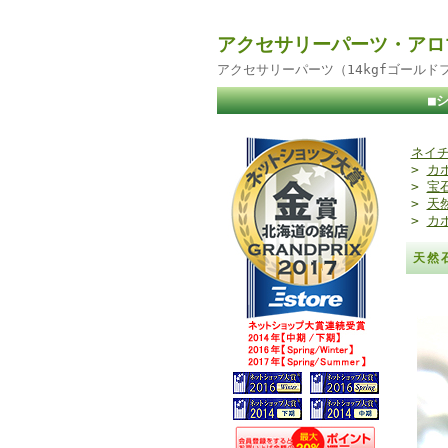
アクセサリーパーツ・アロ
アクセサリーパーツ（14kgfゴール
■
ネイチ
>
カ
>
宝
>
天
>
カ
天然