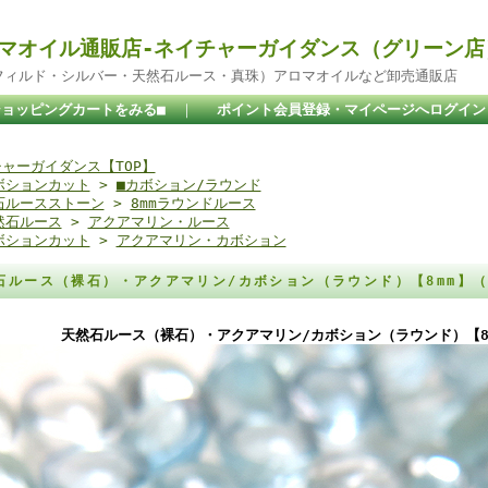
マオイル通販店-ネイチャーガイダンス（グリーン店
ドフィルド・シルバー・天然石ルース・真珠）アロマオイルなど卸売通販店
ショッピングカートをみる■
｜
ポイント会員登録・マイページへログイン
ャーガイダンス【TOP】
ボションカット
>
■カボション/ラウンド
石ルースストーン
>
8mmラウンドルース
然石ルース
>
アクアマリン・ルース
ボションカット
>
アクアマリン・カボション
石ルース（裸石）・アクアマリン/カボション（ラウンド）【8mm】
天然石ルース（裸石）・アクアマリン/カボション（ラウンド）【8