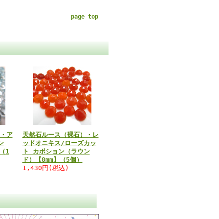
page top
・ア
天然石ルース（裸石）・レ
ン
ッドオニキス/ローズカッ
（1
ト カボション（ラウン
ド）【8mm】（5個）
1,430円(税込)