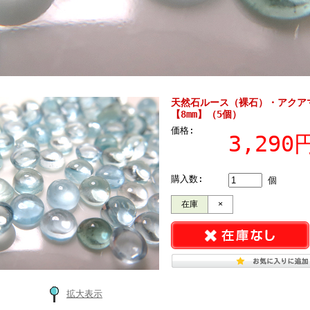
天然石ルース（裸石）・アクア
【8mm】（5個）
価格:
3,29
購入数:
個
在庫
×
拡大表示