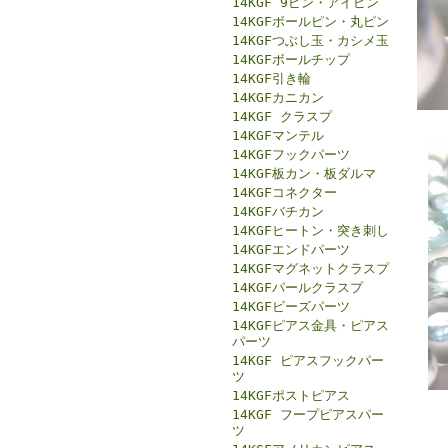
14KGF 9ピン・アイピン
14KGFボールピン・丸ピン
14KGFつぶし玉・カシメ玉
14KGFボールチップ
14KGF引き輪
14KGFカニカン
14KGF クラスプ
14KGFマンテル
14KGFフックパーツ
14KGF板カン・板ダルマ
14KGFコネクター
14KGFバチカン
14KGFヒートン・突き刺し
14KGFエンドパーツ
14KGFマグネットクラスプ
14KGFパールクラスプ
14KGFビーズパーツ
14KGFピアス金具・ピアス
パーツ
14KGF ピアスフックパー
ツ
14KGFポストピアス
14KGF フープピアスパー
ツ