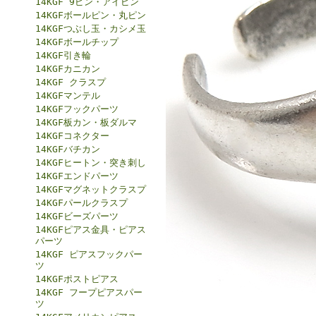
14KGF 9ピン・アイピン
14KGFボールピン・丸ピン
14KGFつぶし玉・カシメ玉
14KGFボールチップ
14KGF引き輪
14KGFカニカン
14KGF クラスプ
14KGFマンテル
14KGFフックパーツ
14KGF板カン・板ダルマ
14KGFコネクター
14KGFバチカン
14KGFヒートン・突き刺し
14KGFエンドパーツ
14KGFマグネットクラスプ
14KGFパールクラスプ
14KGFビーズパーツ
14KGFピアス金具・ピアス
パーツ
14KGF ピアスフックパー
ツ
14KGFポストピアス
14KGF フープピアスパー
ツ