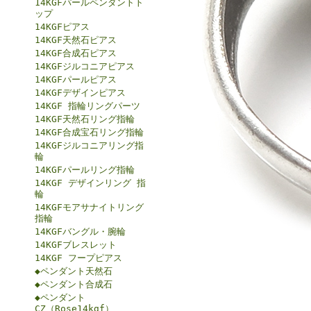
14KGFパールペンダントト
ップ
14KGFピアス
14KGF天然石ピアス
14KGF合成石ピアス
14KGFジルコニアピアス
14KGFパールピアス
14KGFデザインピアス
14KGF 指輪リングパーツ
14KGF天然石リング指輪
14KGF合成宝石リング指輪
14KGFジルコニアリング指
輪
14KGFパールリング指輪
14KGF デザインリング 指
輪
14KGFモアサナイトリング
指輪
14KGFバングル・腕輪
14KGFブレスレット
14KGF フープピアス
◆ペンダント天然石
◆ペンダント合成石
◆ペンダント
CZ（Rose14kgf）