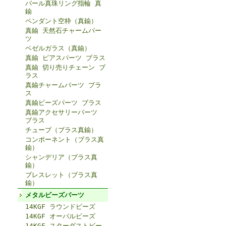
パール真珠リング指輪 真
鍮
ペンダント空枠（真鍮）
真鍮 天然石チャームパー
ツ
ベゼルガラス（真鍮）
真鍮 ピアスパーツ ブラス
真鍮 切り売りチェーン ブ
ラス
真鍮チャームパーツ ブラ
ス
真鍮ビーズパーツ ブラス
真鍮アクセサリーパーツ
ブラス
チューブ（ブラス真鍮）
コンポーネント（ブラス真
鍮）
シャンデリア（ブラス真
鍮）
ブレスレット（ブラス真
鍮）
メタルビーズパーツ
14KGF ラウンドビーズ
14KGF オーバルビーズ
14KGF スターダストビー