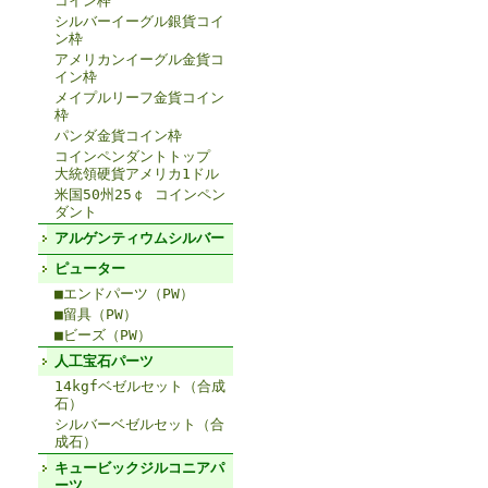
コイン枠
シルバーイーグル銀貨コイ
ン枠
アメリカンイーグル金貨コ
イン枠
メイプルリーフ金貨コイン
枠
パンダ金貨コイン枠
コインペンダントトップ
大統領硬貨アメリカ1ドル
米国50州25￠ コインペン
ダント
アルゲンティウムシルバー
ピューター
■エンドパーツ（PW）
■留具（PW）
■ビーズ（PW）
人工宝石パーツ
14kgfベゼルセット（合成
石）
シルバーベゼルセット（合
成石）
キュービックジルコニアパ
ーツ