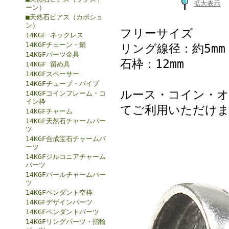
拡大表示
ーン）
■天然石ピアス（カボショ
ン）
フリーサイズ
14KGF ネックレス
14KGFチェーン・鎖
リング線径：約5mm
14KGFパーツ金具
石枠：12mm
14KGF 留め具
14KGFスペーサー
14KGFチューブ・パイプ
ルース・コイン・
14KGFコインフレーム・コ
イン枠
てご利用いただけ
14KGFチャーム
14KGF天然石チャームパー
ツ
14KGF合成宝石チャームパ
ーツ
14KGFジルコニアチャーム
パーツ
14KGFパールチャームパー
ツ
14KGFペンダント空枠
14KGFデザインパーツ
14KGFペンダントパーツ
14KGFリングパーツ・指輪