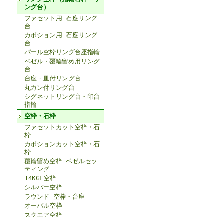
ング台）
ファセット用 石座リング
台
カボション用 石座リング
台
パール空枠リング台座指輪
ベゼル・覆輪留め用リング
台
台座・皿付リング台
丸カン付リング台
シグネットリング台・印台
指輪
空枠・石枠
ファセットカット空枠・石
枠
カボションカット空枠・石
枠
覆輪留め空枠 ベゼルセッ
ティング
14KGF空枠
シルバー空枠
ラウンド 空枠・台座
オーバル空枠
スクエア空枠