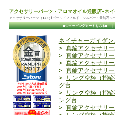
アクセサリーパーツ・アロマオイル通販店-ネイ
アクセサリーパーツ（14kgfゴールドフィルド・シルバー・天然石ル
■ショッピングカートをみる■
ネイチャーガイダンス
>
真鍮アクセサリー
>
真鍮アクセサリー
>
真鍮アクセサリー
>
真鍮アクセサリー
>
リング空枠（指輪
グ台
>
リング空枠（指輪
ング台
>
真鍮アクセサリー