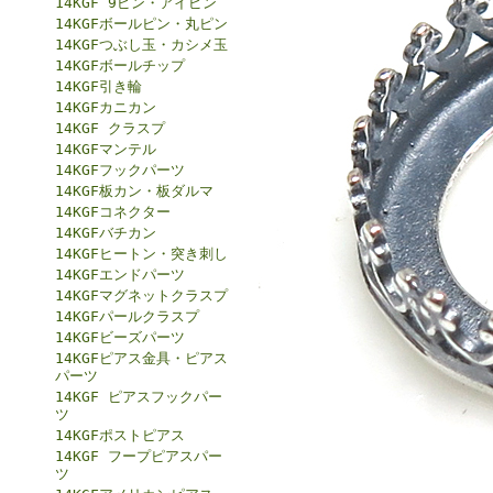
14KGF 9ピン・アイピン
14KGFボールピン・丸ピン
14KGFつぶし玉・カシメ玉
14KGFボールチップ
14KGF引き輪
14KGFカニカン
14KGF クラスプ
14KGFマンテル
14KGFフックパーツ
14KGF板カン・板ダルマ
14KGFコネクター
14KGFバチカン
14KGFヒートン・突き刺し
14KGFエンドパーツ
14KGFマグネットクラスプ
14KGFパールクラスプ
14KGFビーズパーツ
14KGFピアス金具・ピアス
パーツ
14KGF ピアスフックパー
ツ
14KGFポストピアス
14KGF フープピアスパー
ツ