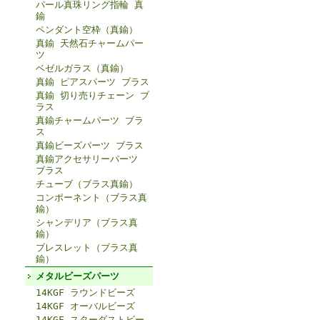
パール真珠リング指輪 真
鍮
ペンダント空枠（真鍮）
真鍮 天然石チャームパー
ツ
ベゼルガラス（真鍮）
真鍮 ピアスパーツ ブラス
真鍮 切り売りチェーン ブ
ラス
真鍮チャームパーツ ブラ
ス
真鍮ビーズパーツ ブラス
真鍮アクセサリーパーツ
ブラス
チューブ（ブラス真鍮）
コンポーネント（ブラス真
鍮）
シャンデリア（ブラス真
鍮）
ブレスレット（ブラス真
鍮）
メタルビーズパーツ
14KGF ラウンドビーズ
14KGF オーバルビーズ
14KGF スターダストビー