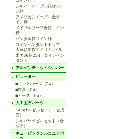
コイン枠
シルバーイーグル銀貨コイ
ン枠
アメリカンイーグル金貨コ
イン枠
メイプルリーフ金貨コイン
枠
パンダ金貨コイン枠
コインペンダントトップ
大統領硬貨アメリカ1ドル
米国50州25￠ コインペン
ダント
アルゲンティウムシルバー
ピューター
■エンドパーツ（PW）
■留具（PW）
■ビーズ（PW）
人工宝石パーツ
14kgfベゼルセット（合成
石）
シルバーベゼルセット（合
成石）
キュービックジルコニアパ
ーツ