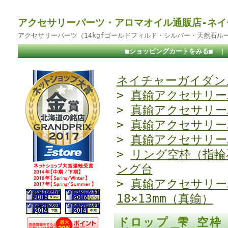
アクセサリーパーツ・アロマオイル通販店-ネイ
アクセサリーパーツ（14kgfゴールドフィルド・シルバー・天然石ル
■ショッピングカートをみる■
ネイチャーガイダンス
>
真鍮アクセサリー
>
真鍮アクセサリー
>
真鍮アクセサリー
>
真鍮アクセサリー
>
リング空枠（指輪
ング台
>
真鍮アクセサリー
18×13mm（真鍮）
ドロップ 雫 空枠