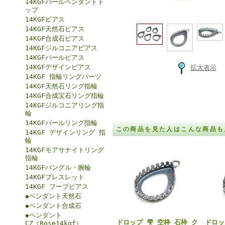
14KGFパールペンダントト
ップ
14KGFピアス
14KGF天然石ピアス
14KGF合成石ピアス
14KGFジルコニアピアス
14KGFパールピアス
14KGFデザインピアス
拡大表示
14KGF 指輪リングパーツ
14KGF天然石リング指輪
14KGF合成宝石リング指輪
14KGFジルコニアリング指
輪
14KGFパールリング指輪
この商品を見た人はこんな商品も
14KGF デザインリング 指
輪
14KGFモアサナイトリング
指輪
14KGFバングル・腕輪
14KGFブレスレット
14KGF フープピアス
◆ペンダント天然石
◆ペンダント合成石
◆ペンダント
ドロップ 雫 空枠 石枠 ク
ドロッ
CZ（Rose14kgf）