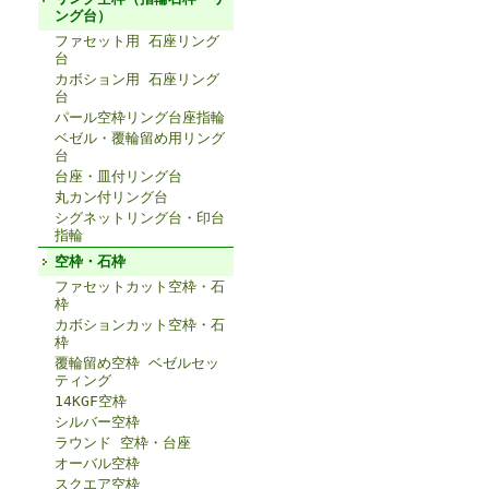
ング台）
ファセット用 石座リング
台
カボション用 石座リング
台
パール空枠リング台座指輪
ベゼル・覆輪留め用リング
台
台座・皿付リング台
丸カン付リング台
シグネットリング台・印台
指輪
空枠・石枠
ファセットカット空枠・石
枠
カボションカット空枠・石
枠
覆輪留め空枠 ベゼルセッ
ティング
14KGF空枠
シルバー空枠
ラウンド 空枠・台座
オーバル空枠
スクエア空枠