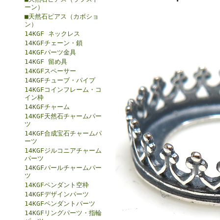
ーン）
■天然石ピアス（カボショ
ン）
14KGF ネックレス
14KGFチェーン・鎖
14KGFパーツ金具
14KGF 留め具
14KGFスペーサー
14KGFチューブ・パイプ
14KGFコインフレーム・コ
イン枠
14KGFチャーム
14KGF天然石チャームパー
ツ
14KGF合成宝石チャームパ
ーツ
14KGFジルコニアチャーム
パーツ
14KGFパールチャームパー
ツ
14KGFペンダント空枠
14KGFデザインパーツ
14KGFペンダントパーツ
14KGFリングパーツ・指輪