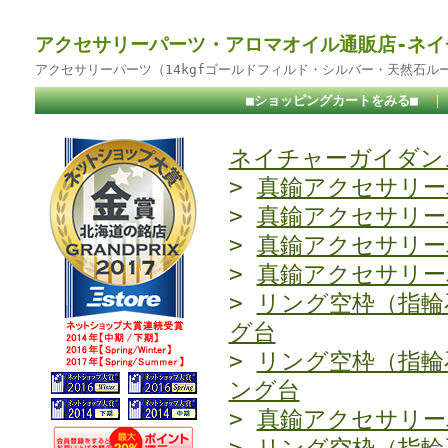
アクセサリーパーツ・アロマオイル通販店-ネイ
アクセサリーパーツ（14kgfゴールドフィルド・シルバー・天然石ル
■ショッピングカートをみる■
ネイチャーガイダンス
>
真鍮アクセサリー
>
真鍮アクセサリー
>
真鍮アクセサリー
>
真鍮アクセサリー
>
リング空枠（指輪
グ台
>
リング空枠（指輪
ング台
>
真鍮アクセサリー