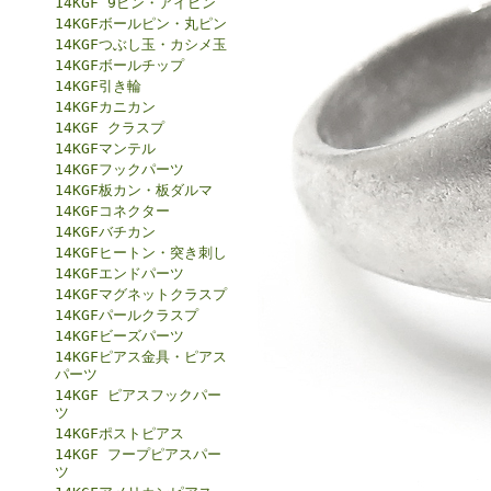
14KGF 9ピン・アイピン
14KGFボールピン・丸ピン
14KGFつぶし玉・カシメ玉
14KGFボールチップ
14KGF引き輪
14KGFカニカン
14KGF クラスプ
14KGFマンテル
14KGFフックパーツ
14KGF板カン・板ダルマ
14KGFコネクター
14KGFバチカン
14KGFヒートン・突き刺し
14KGFエンドパーツ
14KGFマグネットクラスプ
14KGFパールクラスプ
14KGFビーズパーツ
14KGFピアス金具・ピアス
パーツ
14KGF ピアスフックパー
ツ
14KGFポストピアス
14KGF フープピアスパー
ツ