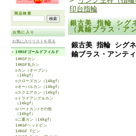
>
リング空枠（指輪
印台指輪
商品検索
銀古美 指輪 シグ
（真鍮ブラス・ア
お気に入り
お気に入りリストを見る
銀古美 指輪 シグネ
14KGFゴールドフィルド
鍮ブラス・アンティ
14KGFカン
14KGF丸カン
◇カン（オープン）
（14kgf）
◇クローズカン（14kgf）
◇オーバルカン（14kgf）
◇スクエアカン（14kgf）
◇トライアングルカン
（14kgf）
◇ハートカン/その他
（14kgf）
◇二重カン（14kgf）
14KGFヘッドピン
14KGF Tピン