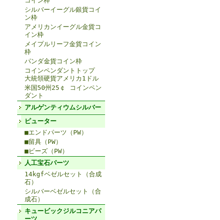
コイン枠
シルバーイーグル銀貨コイ
ン枠
アメリカンイーグル金貨コ
イン枠
メイプルリーフ金貨コイン
枠
パンダ金貨コイン枠
コインペンダントトップ
大統領硬貨アメリカ1ドル
米国50州25￠ コインペン
ダント
アルゲンティウムシルバー
ピューター
■エンドパーツ（PW）
■留具（PW）
■ビーズ（PW）
人工宝石パーツ
14kgfベゼルセット（合成
石）
シルバーベゼルセット（合
成石）
キュービックジルコニアパ
ーツ