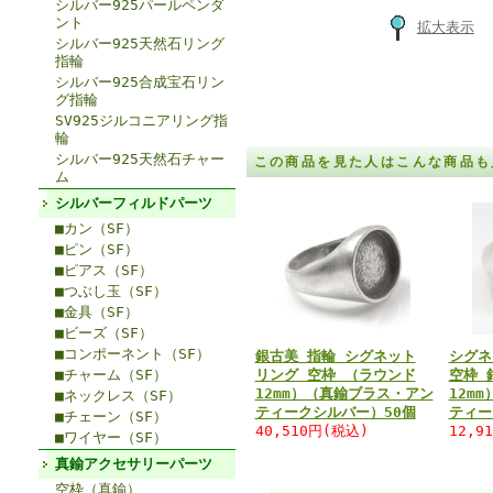
シルバー925パールペンダ
ント
拡大表示
シルバー925天然石リング
指輪
シルバー925合成宝石リン
グ指輪
SV925ジルコニアリング指
輪
シルバー925天然石チャー
この商品を見た人はこんな商品も
ム
シルバーフィルドパーツ
■カン（SF）
■ピン（SF）
■ピアス（SF）
■つぶし玉（SF）
■金具（SF）
■ビーズ（SF）
■コンポーネント（SF）
銀古美 指輪 シグネット
シグネ
■チャーム（SF）
リング 空枠 （ラウンド
空枠 
12mm）（真鍮ブラス・アン
12m
■ネックレス（SF）
ティークシルバー）50個
ティー
■チェーン（SF）
40,510円(税込)
12,9
■ワイヤー（SF）
真鍮アクセサリーパーツ
空枠（真鍮）