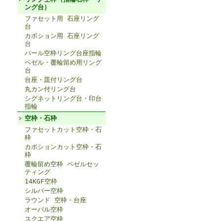
ング台）
ファセット用 石座リング
台
カボション用 石座リング
台
パール空枠リング台座指輪
ベゼル・覆輪留め用リング
台
台座・皿付リング台
丸カン付リング台
シグネットリング台・印台
指輪
空枠・石枠
ファセットカット空枠・石
枠
カボションカット空枠・石
枠
覆輪留め空枠 ベゼルセッ
ティング
14KGF空枠
シルバー空枠
ラウンド 空枠・台座
オーバル空枠
スクエア空枠