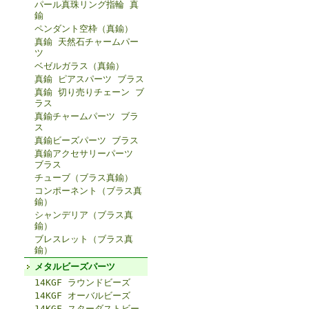
パール真珠リング指輪 真
鍮
ペンダント空枠（真鍮）
真鍮 天然石チャームパー
ツ
ベゼルガラス（真鍮）
真鍮 ピアスパーツ ブラス
真鍮 切り売りチェーン ブ
ラス
真鍮チャームパーツ ブラ
ス
真鍮ビーズパーツ ブラス
真鍮アクセサリーパーツ
ブラス
チューブ（ブラス真鍮）
コンポーネント（ブラス真
鍮）
シャンデリア（ブラス真
鍮）
ブレスレット（ブラス真
鍮）
メタルビーズパーツ
14KGF ラウンドビーズ
14KGF オーバルビーズ
14KGF スターダストビー