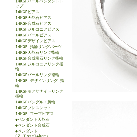
14KGFパールペンダントト
ップ
14KGFピアス
14KGF天然石ピアス
14KGF合成石ピアス
14KGFジルコニアピアス
14KGFパールピアス
14KGFデザインピアス
14KGF 指輪リングパーツ
14KGF天然石リング指輪
14KGF合成宝石リング指輪
14KGFジルコニアリング指
輪
14KGFパールリング指輪
14KGF デザインリング 指
輪
14KGFモアサナイトリング
指輪
14KGFバングル・腕輪
14KGFブレスレット
14KGF フープピアス
◆ペンダント天然石
◆ペンダント合成石
◆ペンダント
CZ（Rose14kgf）