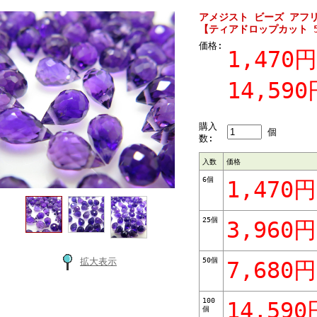
アメジスト ビーズ アフ
【ティアドロップカット 5
価格:
1,470円
14,590
購入
個
数:
入数
価格
6個
1,470円
25個
3,960円
50個
拡大表示
7,680円
100
14,590
個