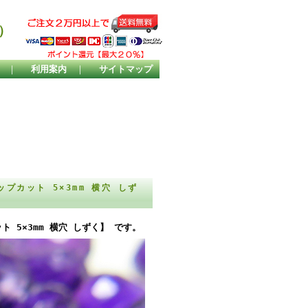
）
｜
利用案内
｜
サイトマップ
プカット 5×3mm 横穴 しず
 5×3mm 横穴 しずく】 です。