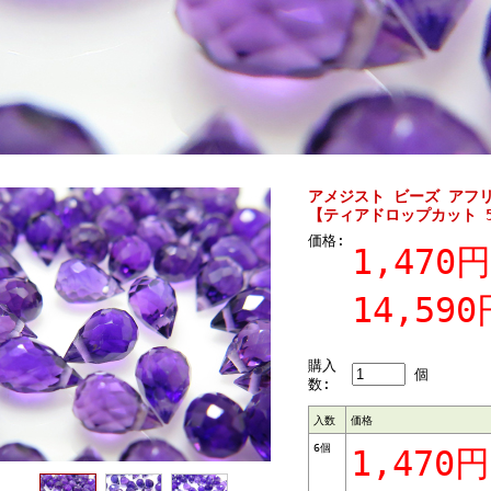
アメジスト ビーズ アフ
【ティアドロップカット 5
価格:
1,470円
14,590
購入
個
数:
入数
価格
6個
1,470円