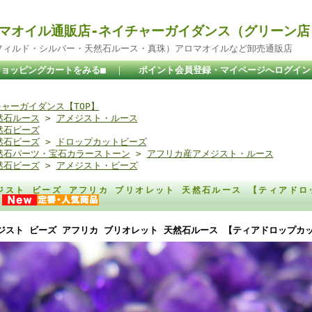
マオイル通販店-ネイチャーガイダンス（グリーン店
ドフィルド・シルバー・天然石ルース・真珠）アロマオイルなど卸売通販店
ショッピングカートをみる■
｜
ポイント会員登録・マイページへログイン
ャーガイダンス【TOP】
然石ルース
>
アメジスト・ルース
然石ビーズ
然石ビーズ
>
ドロップカットビーズ
然石パーツ・宝石カラーストーン
>
アフリカ産アメジスト・ルース
然石ビーズ
>
アメジスト・ビーズ
ジスト ビーズ アフリカ ブリオレット 天然石ルース 【ティアドロッ
】
ジスト ビーズ アフリカ ブリオレット 天然石ルース 【ティアドロップカット