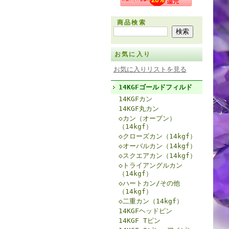
商品検索
お気に入り
お気に入りリストを見る
14KGFゴールドフィルド
14KGFカン
14KGF丸カン
◇カン（オープン）
（14kgf）
◇クローズカン（14kgf）
◇オーバルカン（14kgf）
◇スクエアカン（14kgf）
◇トライアングルカン
（14kgf）
◇ハートカン/その他
（14kgf）
◇二重カン（14kgf）
14KGFヘッドピン
14KGF Tピン