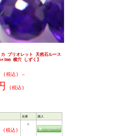
リカ ブリオレット 天然石ルース
×3mm 横穴 しずく】
(税込)
～
円
(税込)
在庫
購入
○
(税込)