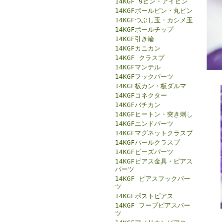
14KGF 9ピン・アイピン
14KGFボールピン・丸ピン
14KGFつぶし玉・カシメ玉
14KGFボールチップ
14KGF引き輪
14KGFカニカン
14KGF クラスプ
14KGFマンテル
14KGFフックパーツ
14KGF板カン・板ダルマ
14KGFコネクター
14KGFバチカン
14KGFヒートン・突き刺し
14KGFエンドパーツ
14KGFマグネットクラスプ
14KGFパールクラスプ
14KGFビーズパーツ
14KGFピアス金具・ピアス
パーツ
14KGF ピアスフックパー
ツ
14KGFポストピアス
14KGF フープピアスパー
ツ