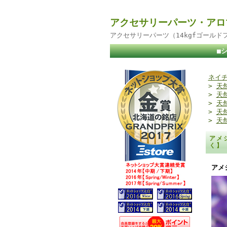
アクセサリーパーツ・アロ
アクセサリーパーツ（14kgfゴール
■
ネイチ
>
天
>
天
>
天
>
天
>
天
アメ
く
アメ