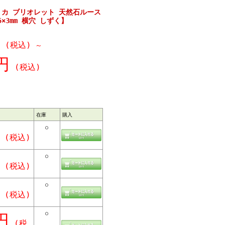
リカ ブリオレット 天然石ルース
×3mm 横穴 しずく】
(税込)
～
円
(税込)
在庫
購入
○
(税込)
○
(税込)
○
(税込)
○
円
(税