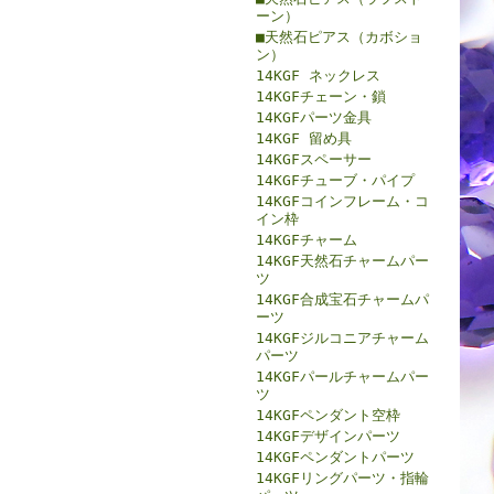
ーン）
■天然石ピアス（カボショ
ン）
14KGF ネックレス
14KGFチェーン・鎖
14KGFパーツ金具
14KGF 留め具
14KGFスペーサー
14KGFチューブ・パイプ
14KGFコインフレーム・コ
イン枠
14KGFチャーム
14KGF天然石チャームパー
ツ
14KGF合成宝石チャームパ
ーツ
14KGFジルコニアチャーム
パーツ
14KGFパールチャームパー
ツ
14KGFペンダント空枠
14KGFデザインパーツ
14KGFペンダントパーツ
14KGFリングパーツ・指輪