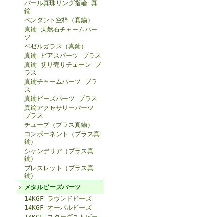
パール真珠リング指輪 真
鍮
ペンダント空枠（真鍮）
真鍮 天然石チャームパー
ツ
ベゼルガラス（真鍮）
真鍮 ピアスパーツ ブラス
真鍮 切り売りチェーン ブ
ラス
真鍮チャームパーツ ブラ
ス
真鍮ビーズパーツ ブラス
真鍮アクセサリーパーツ
ブラス
チューブ（ブラス真鍮）
コンポーネント（ブラス真
鍮）
シャンデリア（ブラス真
鍮）
ブレスレット（ブラス真
鍮）
メタルビーズパーツ
14KGF ラウンドビーズ
14KGF オーバルビーズ
14KGF スターダストビー