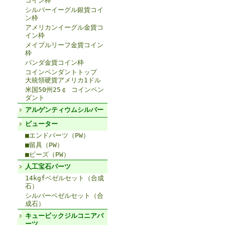
コイン枠
シルバーイーグル銀貨コイ
ン枠
アメリカンイーグル金貨コ
イン枠
メイプルリーフ金貨コイン
枠
パンダ金貨コイン枠
コインペンダントトップ
大統領硬貨アメリカ1ドル
米国50州25￠ コインペン
ダント
アルゲンティウムシルバー
ピューター
■エンドパーツ（PW）
■留具（PW）
■ビーズ（PW）
人工宝石パーツ
14kgfベゼルセット（合成
石）
シルバーベゼルセット（合
成石）
キュービックジルコニアパ
ーツ