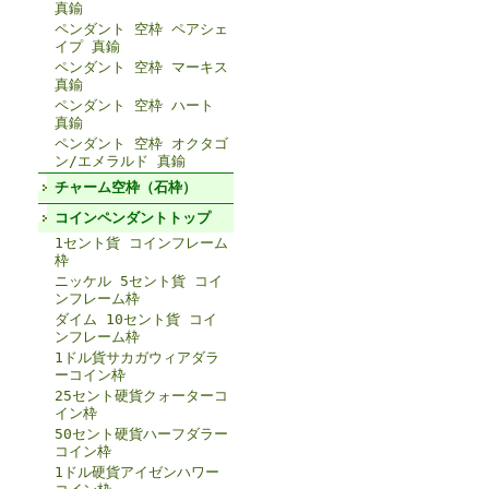
真鍮
ペンダント 空枠 ペアシェ
イプ 真鍮
ペンダント 空枠 マーキス
真鍮
ペンダント 空枠 ハート
真鍮
ペンダント 空枠 オクタゴ
ン/エメラルド 真鍮
チャーム空枠（石枠）
コインペンダントトップ
1セント貨 コインフレーム
枠
ニッケル 5セント貨 コイ
ンフレーム枠
ダイム 10セント貨 コイ
ンフレーム枠
1ドル貨サカガウィアダラ
ーコイン枠
25セント硬貨クォーターコ
イン枠
50セント硬貨ハーフダラー
コイン枠
1ドル硬貨アイゼンハワー