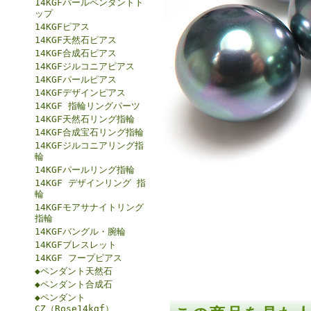
14KGFパールペンダントト
ップ
14KGFピアス
14KGF天然石ピアス
14KGF合成石ピアス
14KGFジルコニアピアス
14KGFパールピアス
14KGFデザインピアス
14KGF 指輪リングパーツ
14KGF天然石リング指輪
14KGF合成宝石リング指輪
14KGFジルコニアリング指
輪
14KGFパールリング指輪
14KGF デザインリング 指
輪
14KGFモアサナイトリング
指輪
14KGFバングル・腕輪
14KGFブレスレット
14KGF フープピアス
◆ペンダント天然石
◆ペンダント合成石
◆ペンダント
CZ（Rose14kgf）