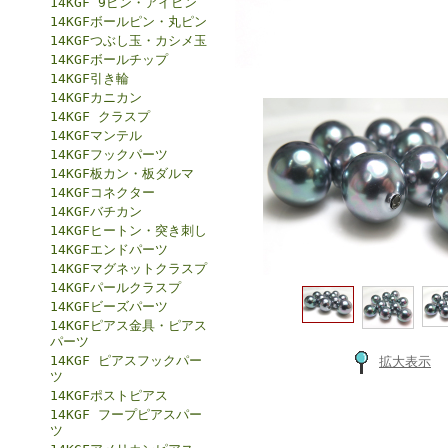
14KGF 9ピン・アイピン
14KGFボールピン・丸ピン
14KGFつぶし玉・カシメ玉
14KGFボールチップ
14KGF引き輪
14KGFカニカン
14KGF クラスプ
14KGFマンテル
14KGFフックパーツ
14KGF板カン・板ダルマ
14KGFコネクター
14KGFバチカン
14KGFヒートン・突き刺し
14KGFエンドパーツ
14KGFマグネットクラスプ
14KGFパールクラスプ
14KGFビーズパーツ
14KGFピアス金具・ピアス
パーツ
14KGF ピアスフックパー
拡大表示
ツ
14KGFポストピアス
14KGF フープピアスパー
ツ