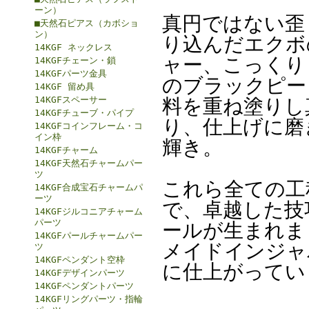
ーン）
真円ではない歪
■天然石ピアス（カボショ
ン）
り込んだエクボ
14KGF ネックレス
ャー、こっくり
14KGFチェーン・鎖
14KGFパーツ金具
のブラックピー
14KGF 留め具
14KGFスペーサー
料を重ね塗りし
14KGFチューブ・パイプ
り、仕上げに磨
14KGFコインフレーム・コ
イン枠
輝き。
14KGFチャーム
14KGF天然石チャームパー
ツ
これら全ての工
14KGF合成宝石チャームパ
ーツ
で、卓越した技
14KGFジルコニアチャーム
パーツ
ールが生まれま
14KGFパールチャームパー
メイドインジャ
ツ
14KGFペンダント空枠
に仕上がってい
14KGFデザインパーツ
14KGFペンダントパーツ
14KGFリングパーツ・指輪