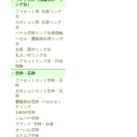
ング台）
ファセット用 石座リング
台
カボション用 石座リング
台
パール空枠リング台座指輪
ベゼル・覆輪留め用リング
台
台座・皿付リング台
丸カン付リング台
シグネットリング台・印台
指輪
空枠・石枠
ファセットカット空枠・石
枠
カボションカット空枠・石
枠
覆輪留め空枠 ベゼルセッ
ティング
14KGF空枠
シルバー空枠
ラウンド 空枠・台座
オーバル空枠
スクエア空枠