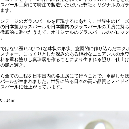
ラスパール工房にて特注で製造いただいた弊社オリジナルのガ
ります。
ィンテージのガラスパールを再現するにあたり、世界中のビー
ジの日本製ガラスパールを日本国内のグラスパールの工房に持
を徹底的に調べたうえで、オリジナルのグラスパールのバロッ
た。
ではない歪(いびつ)な球状の形状、意図的に作り込んだエク
クスチャー、こっくりとした深みのある絶妙なニュアンスのホ
塗料を重ね塗りし真珠層を作ることにより生まれる照り、仕上
色の艶と輝き。
れら全ての工程を日本国内の各工房にて行うことで、卓越した
スパールが生まれました。世界に誇る日本の高い品質とメイド
ラスパールに仕上がっています。
：14mm