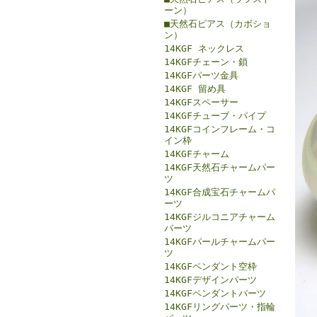
ーン）
■天然石ピアス（カボショ
ン）
14KGF ネックレス
14KGFチェーン・鎖
14KGFパーツ金具
14KGF 留め具
14KGFスペーサー
14KGFチューブ・パイプ
14KGFコインフレーム・コ
イン枠
14KGFチャーム
14KGF天然石チャームパー
ツ
14KGF合成宝石チャームパ
ーツ
14KGFジルコニアチャーム
パーツ
14KGFパールチャームパー
ツ
14KGFペンダント空枠
14KGFデザインパーツ
14KGFペンダントパーツ
14KGFリングパーツ・指輪