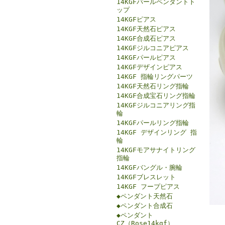
14KGFパールペンダントト
ップ
14KGFピアス
14KGF天然石ピアス
14KGF合成石ピアス
14KGFジルコニアピアス
14KGFパールピアス
14KGFデザインピアス
14KGF 指輪リングパーツ
14KGF天然石リング指輪
14KGF合成宝石リング指輪
14KGFジルコニアリング指
輪
14KGFパールリング指輪
14KGF デザインリング 指
輪
14KGFモアサナイトリング
指輪
14KGFバングル・腕輪
14KGFブレスレット
14KGF フープピアス
◆ペンダント天然石
◆ペンダント合成石
◆ペンダント
CZ（Rose14kgf）