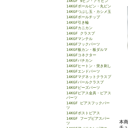
14KGF 9ピン・アイピン
14KGFボールピン・丸ピン
14KGFつぶし玉・カシメ玉
14KGFボールチップ
14KGF引き輪
14KGFカニカン
14KGF クラスプ
14KGFマンテル
14KGFフックパーツ
14KGF板カン・板ダルマ
14KGFコネクター
14KGFバチカン
14KGFヒートン・突き刺し
14KGFエンドパーツ
14KGFマグネットクラスプ
14KGFパールクラスプ
14KGFビーズパーツ
14KGFピアス金具・ピアス
パーツ
14KGF ピアスフックパー
ツ
14KGFポストピアス
14KGF フープピアスパー
本商
ツ
チ