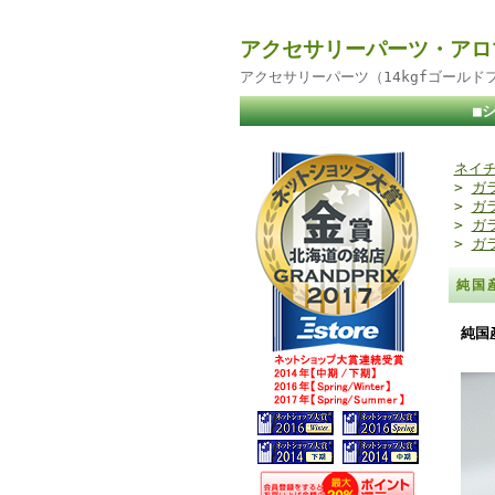
アクセサリーパーツ・アロ
アクセサリーパーツ（14kgfゴール
■
ネイチ
>
ガ
>
ガ
>
ガ
>
ガ
純国
純国