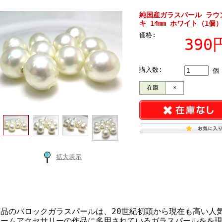
純国産ガラスパール ラウ
キ 14mm ホワイト（1個
価格:
39
購入数:
個
在庫
×
拡大表示
品のバロックガラスパールは、20世紀初頭から現在も高い人
ュームアクセサリーの作品に多用されているガラスパールをを