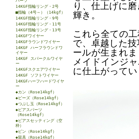
パーツ
り、仕上げに磨
14KGF指輪リング・2号
■指輪（4号～）（14kgf）
輝き。
14KGF指輪リング・9号
14KGF指輪リング・11号
14KGF指輪リング・13号
これら全ての工
14KGFワイヤー
で、卓越した技
14KGFラウンドワイヤー
14KGF ハーフラウンドワ
ールが生まれま
イヤー
14KGF スパークルワイヤ
メイドインジャ
ー
に仕上がってい
14KGFスクエアワイヤー
14KGF ソフトワイヤー
14KGFハーフハードワイヤ
ー
◆カン（Rose14kgf）
◆ビーズ（Rose14kgf）
◆つぶし玉（Rose14kgf）
◆ピアスパーツ
（Rose14kgf）
◆ピアスセッティング（空
枠）
◆ピン（Rose14kgf）
◆留具（Rose14kgf）