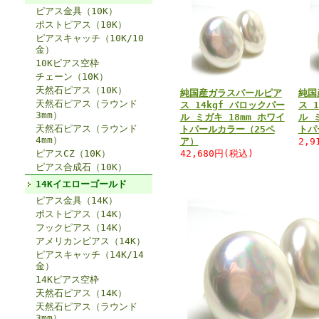
ピアス金具（10K）
ポストピアス（10K）
ピアスキャッチ（10K/10
金）
10Kピアス空枠
チェーン（10K）
天然石ピアス（10K）
純国産ガラスパールピア
純国
天然石ピアス（ラウンド
ス 14kgf バロックパー
ス 
3mm）
ル ミガキ 18mm ホワイ
ル 
天然石ピアス（ラウンド
トパールカラー（25ペ
トパ
4mm）
ア）
2,9
ピアスCZ（10K）
42,680円(税込)
ピアス合成石（10K）
14Kイエローゴールド
ピアス金具（14K）
ポストピアス（14K）
フックピアス（14K）
アメリカンピアス（14K）
ピアスキャッチ（14K/14
金）
14Kピアス空枠
天然石ピアス（14K）
天然石ピアス（ラウンド
3mm）