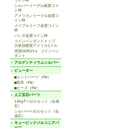
コイン枠
シルバーイーグル銀貨コイ
ン枠
アメリカンイーグル金貨コ
イン枠
メイプルリーフ金貨コイン
枠
パンダ金貨コイン枠
コインペンダントトップ
大統領硬貨アメリカ1ドル
米国50州25￠ コインペン
ダント
アルゲンティウムシルバー
ピューター
■エンドパーツ（PW）
■留具（PW）
■ビーズ（PW）
人工宝石パーツ
14kgfベゼルセット（合成
石）
シルバーベゼルセット（合
成石）
キュービックジルコニアパ
ーツ