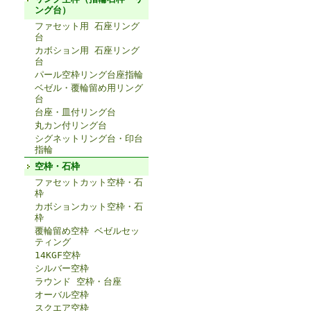
ング台）
ファセット用 石座リング
台
カボション用 石座リング
台
パール空枠リング台座指輪
ベゼル・覆輪留め用リング
台
台座・皿付リング台
丸カン付リング台
シグネットリング台・印台
指輪
空枠・石枠
ファセットカット空枠・石
枠
カボションカット空枠・石
枠
覆輪留め空枠 ベゼルセッ
ティング
14KGF空枠
シルバー空枠
ラウンド 空枠・台座
オーバル空枠
スクエア空枠