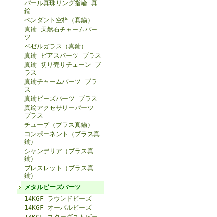
パール真珠リング指輪 真
鍮
ペンダント空枠（真鍮）
真鍮 天然石チャームパー
ツ
ベゼルガラス（真鍮）
真鍮 ピアスパーツ ブラス
真鍮 切り売りチェーン ブ
ラス
真鍮チャームパーツ ブラ
ス
真鍮ビーズパーツ ブラス
真鍮アクセサリーパーツ
ブラス
チューブ（ブラス真鍮）
コンポーネント（ブラス真
鍮）
シャンデリア（ブラス真
鍮）
ブレスレット（ブラス真
鍮）
メタルビーズパーツ
14KGF ラウンドビーズ
14KGF オーバルビーズ
14KGF スターダストビー