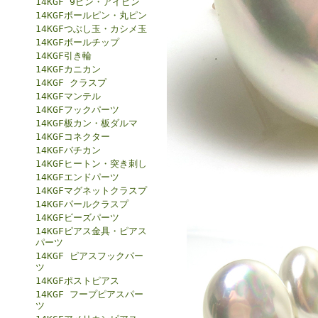
14KGF 9ピン・アイピン
14KGFボールピン・丸ピン
14KGFつぶし玉・カシメ玉
14KGFボールチップ
14KGF引き輪
14KGFカニカン
14KGF クラスプ
14KGFマンテル
14KGFフックパーツ
14KGF板カン・板ダルマ
14KGFコネクター
14KGFバチカン
14KGFヒートン・突き刺し
14KGFエンドパーツ
14KGFマグネットクラスプ
14KGFパールクラスプ
14KGFビーズパーツ
14KGFピアス金具・ピアス
パーツ
14KGF ピアスフックパー
ツ
14KGFポストピアス
14KGF フープピアスパー
ツ