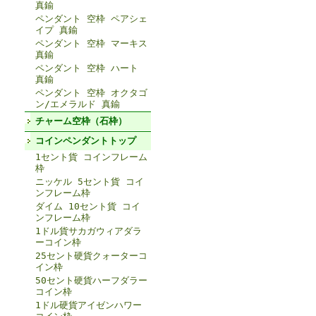
真鍮
ペンダント 空枠 ペアシェ
イプ 真鍮
ペンダント 空枠 マーキス
真鍮
ペンダント 空枠 ハート
真鍮
ペンダント 空枠 オクタゴ
ン/エメラルド 真鍮
チャーム空枠（石枠）
コインペンダントトップ
1セント貨 コインフレーム
枠
ニッケル 5セント貨 コイ
ンフレーム枠
ダイム 10セント貨 コイ
ンフレーム枠
1ドル貨サカガウィアダラ
ーコイン枠
25セント硬貨クォーターコ
イン枠
50セント硬貨ハーフダラー
コイン枠
1ドル硬貨アイゼンハワー