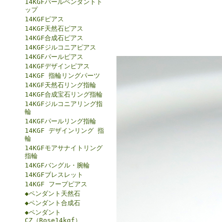
14KGFパールペンダントト
ップ
14KGFピアス
14KGF天然石ピアス
14KGF合成石ピアス
14KGFジルコニアピアス
14KGFパールピアス
14KGFデザインピアス
14KGF 指輪リングパーツ
14KGF天然石リング指輪
14KGF合成宝石リング指輪
14KGFジルコニアリング指
輪
14KGFパールリング指輪
14KGF デザインリング 指
輪
14KGFモアサナイトリング
指輪
14KGFバングル・腕輪
14KGFブレスレット
14KGF フープピアス
◆ペンダント天然石
◆ペンダント合成石
◆ペンダント
CZ（Rose14kgf）