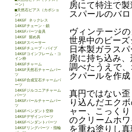
房にて特注で製
ーン）
■天然石ピアス（カボショ
スパールのバロ
ン）
14KGF ネックレス
14KGFチェーン・鎖
ヴィンテージの
14KGFパーツ金具
14KGF 留め具
世界中のビーズ
14KGFスペーサー
日本製ガラスパ
14KGFチューブ・パイプ
14KGFコインフレーム・コ
房に持ち込み、
イン枠
14KGFチャーム
調べたうえで、
14KGF天然石チャームパー
クパールを作成
ツ
14KGF合成宝石チャームパ
ーツ
14KGFジルコニアチャーム
真円ではない歪
パーツ
り込んだエクボ
14KGFパールチャームパー
ツ
ャー、こっくり
14KGFペンダント空枠
14KGFデザインパーツ
のクリームホワ
14KGFペンダントパーツ
を重ね塗りし真
14KGFリングパーツ・指輪