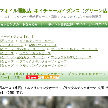
マオイル通販店-ネイチャーガイダンス（グリーン店
ドフィルド・シルバー・天然石ルース・真珠）アロマオイルなど卸売通販店
ショッピングカートをみる■
｜
ポイント会員登録・マイページへログイン
ャーガイダンス【TOP】
然石ルース
>
ルチルクォーツ・ルース
石ルースストーン
>
4mmラウンドルース
然石パーツ・宝石カラーストーン
>
ブラックルチルクォーツ・ルース
然石ビーズ
>
ラウンドカットビーズ
然石パーツ・宝石カラーストーン
>
ブラックトルマリン・ルース
然石ビーズ
>
ブラックルチルクォーツ・ビーズ
然石ビーズ
>
トルマリンインクォーツ・ビーズ
石ルース（裸石）トルマリンインクオーツ・ブラックルチルクオーツ 
【4mm】（3個）
石ルース（裸石）トルマリンインクオーツ・ブラックルチルクオーツ 丸玉 ラ
mm】（3個）です。