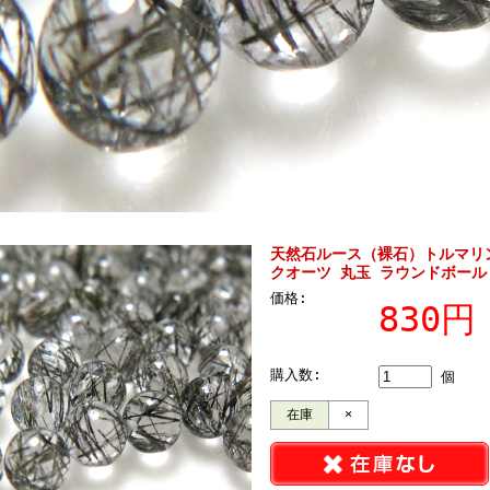
天然石ルース（裸石）トルマリ
クオーツ 丸玉 ラウンドボール 
価格:
830
購入数:
個
在庫
×