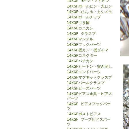
14KGF 9ピン・アイピン
14KGFボールピン・丸ピン
14KGFつぶし玉・カシメ玉
14KGFボールチップ
14KGF引き輪
14KGFカニカン
14KGF クラスプ
14KGFマンテル
14KGFフックパーツ
14KGF板カン・板ダルマ
14KGFコネクター
14KGFバチカン
14KGFヒートン・突き刺し
14KGFエンドパーツ
14KGFマグネットクラスプ
14KGFパールクラスプ
14KGFビーズパーツ
14KGFピアス金具・ピアス
パーツ
14KGF ピアスフックパー
ツ
14KGFポストピアス
14KGF フープピアスパー
ツ