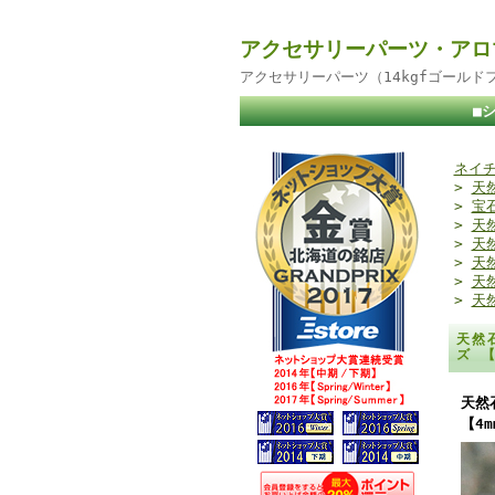
アクセサリーパーツ・アロ
アクセサリーパーツ（14kgfゴール
■
ネイチ
>
天
>
宝
>
天
>
天
>
天
>
天
>
天
天然
ズ 
天然
【4