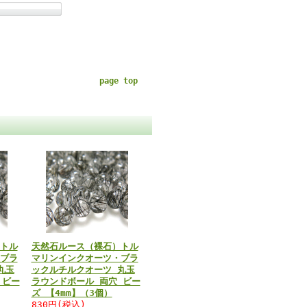
page top
トル
天然石ルース（裸石）トル
ブラ
マリンインクオーツ・ブラ
丸玉
ックルチルクオーツ 丸玉
 ビー
ラウンドボール 両穴 ビー
ズ 【4mm】（3個）
830円(税込)