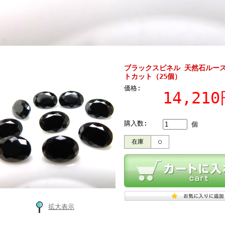
ブラックスピネル 天然石ルース
トカット（25個）
価格:
14,21
購入数:
個
在庫
○
拡大表示