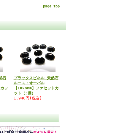
page top
然石
ブラックスピネル 天然石
ルース・オーバル
トカッ
【10×8mm】ファセットカ
ット（3個）
1,940円(税込)