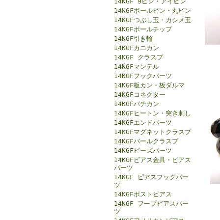
14KGF 9ピン・アイピン
14KGFボールピン・丸ピン
14KGFつぶし玉・カシメ玉
14KGFボールチップ
14KGF引き輪
14KGFカニカン
14KGF クラスプ
14KGFマンテル
14KGFフックパーツ
14KGF板カン・板ダルマ
14KGFコネクター
14KGFバチカン
14KGFヒートン・突き刺し
14KGFエンドパーツ
14KGFマグネットクラスプ
14KGFパールクラスプ
14KGFビーズパーツ
14KGFピアス金具・ピアス
パーツ
14KGF ピアスフックパー
ツ
14KGFポストピアス
14KGF フープピアスパー
ツ