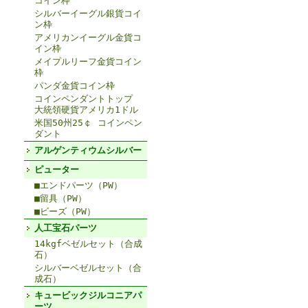
コイン枠
シルバーイーグル銀貨コイ
ン枠
アメリカンイーグル金貨コ
イン枠
メイプルリーフ金貨コイン
枠
パンダ金貨コイン枠
コインペンダントトップ
大統領硬貨アメリカ1ドル
米国50州25￠ コインペン
ダント
アルゲンティウムシルバー
ピューター
■エンドパーツ（PW）
■留具（PW）
■ビーズ（PW）
人工宝石パーツ
14kgfベゼルセット（合成
石）
シルバーベゼルセット（合
成石）
キュービックジルコニアパ
ーツ