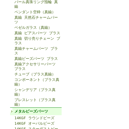
パール真珠リング指輪 真
鍮
ペンダント空枠（真鍮）
真鍮 天然石チャームパー
ツ
ベゼルガラス（真鍮）
真鍮 ピアスパーツ ブラス
真鍮 切り売りチェーン ブ
ラス
真鍮チャームパーツ ブラ
ス
真鍮ビーズパーツ ブラス
真鍮アクセサリーパーツ
ブラス
チューブ（ブラス真鍮）
コンポーネント（ブラス真
鍮）
シャンデリア（ブラス真
鍮）
ブレスレット（ブラス真
鍮）
メタルビーズパーツ
14KGF ラウンドビーズ
14KGF オーバルビーズ
14KGF スターダストビー