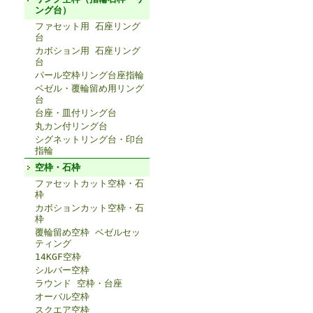
ング台）
ファセット用 石座リング
台
カボション用 石座リング
台
パール空枠リング台座指輪
ベゼル・覆輪留め用リング
台
台座・皿付リング台
丸カン付リング台
シグネットリング台・印台
指輪
空枠・石枠
ファセットカット空枠・石
枠
カボションカット空枠・石
枠
覆輪留め空枠 ベゼルセッ
ティング
14KGF空枠
シルバー空枠
ラウンド 空枠・台座
オーバル空枠
スクエア空枠