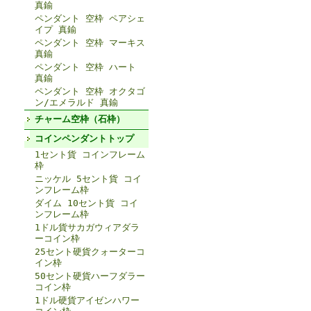
真鍮
ペンダント 空枠 ペアシェ
イプ 真鍮
ペンダント 空枠 マーキス
真鍮
ペンダント 空枠 ハート
真鍮
ペンダント 空枠 オクタゴ
ン/エメラルド 真鍮
チャーム空枠（石枠）
コインペンダントトップ
1セント貨 コインフレーム
枠
ニッケル 5セント貨 コイ
ンフレーム枠
ダイム 10セント貨 コイ
ンフレーム枠
1ドル貨サカガウィアダラ
ーコイン枠
25セント硬貨クォーターコ
イン枠
50セント硬貨ハーフダラー
コイン枠
1ドル硬貨アイゼンハワー