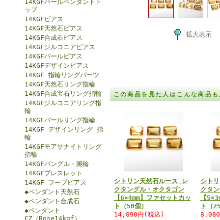
14KGFパールペンダントト
ップ
14KGFピアス
14KGF天然石ピアス
拡大表示
14KGF合成石ピアス
14KGFジルコニアピアス
14KGFパールピアス
14KGFデザインピアス
14KGF 指輪リングパーツ
14KGF天然石リング指輪
14KGF合成宝石リング指輪
この商品を見た人はこんな商品も
14KGFジルコニアリング指
輪
14KGFパールリング指輪
14KGF デザインリング 指
輪
14KGFモアサナイトリング
指輪
14KGFバングル・腕輪
14KGFブレスレット
シトリン天然石ルース レ
シトリ
14KGF フープピアス
クタングル・オクタゴン
クタン
◆ペンダント天然石
【6×4mm】ファセットカッ
【5×
◆ペンダント合成石
ト（50個）
ト（2
◆ペンダント
14,890円(税込)
8,08
CZ（Rose14kgf）