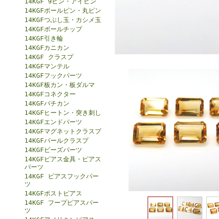
14KGF 9ピン・アイピン
14KGFボールピン・丸ピン
14KGFつぶし玉・カシメ玉
14KGFボールチップ
14KGF引き輪
14KGFカニカン
14KGF クラスプ
14KGFマンテル
14KGFフックパーツ
14KGF板カン・板ダルマ
14KGFコネクター
14KGFバチカン
14KGFヒートン・突き刺し
14KGFエンドパーツ
14KGFマグネットクラスプ
14KGFパールクラスプ
14KGFビーズパーツ
14KGFピアス金具・ピアス
パーツ
14KGF ピアスフックパー
ツ
14KGFポストピアス
14KGF フープピアスパー
ツ